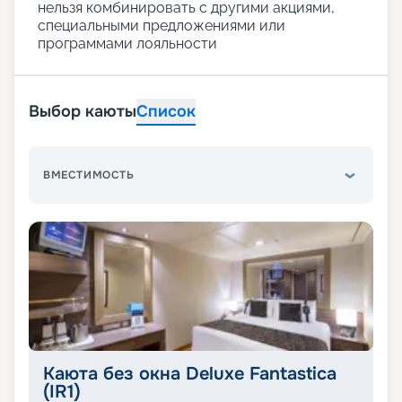
нельзя комбинировать с другими акциями,
специальными предложениями или
программами лояльности
Выбор каюты
Список
ВМЕСТИМОСТЬ
Каюта без окна Deluxe Fantastica
(IR1)