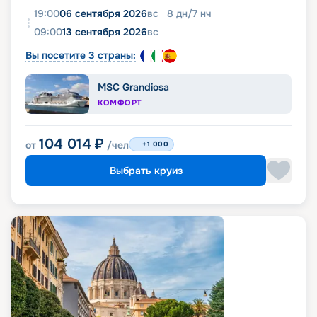
19:00
06 сентября 2026
вс
8
дн
/
7
нч
09:00
13 сентября 2026
вс
Вы посетите 3 страны:
MSC Grandiosa
КОМФОРТ
104 014
₽
от
/чел
+1 000
Выбрать круиз