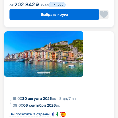
202 842
₽
от
/чел
+1 000
Выбрать круиз
19:00
30 августа 2026
вс
8
дн
/
7
нч
09:00
06 сентября 2026
вс
Вы посетите 3 страны: