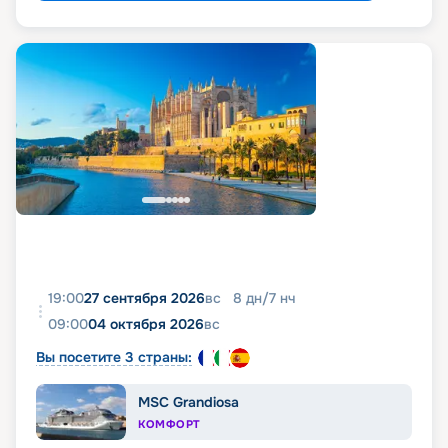
19:00
27 сентября 2026
вс
8
дн
/
7
нч
09:00
04 октября 2026
вс
Вы посетите 3 страны:
MSC Grandiosa
КОМФОРТ