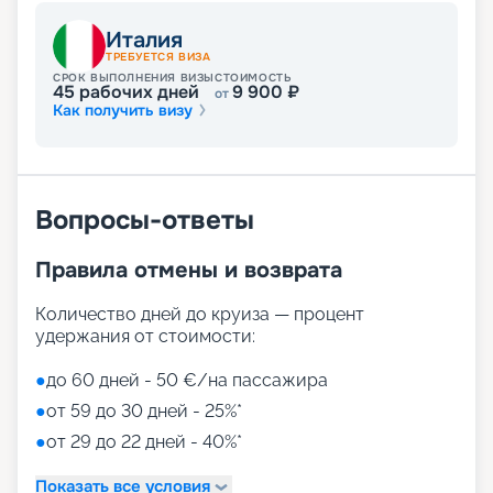
вопросы, вас с удовольствием
Италия
проконсультирует опытный специалист
ТРЕБУЕТСЯ ВИЗА
компании. Круиз на лайнере MSC Fantasia –
СРОК ВЫПОЛНЕНИЯ ВИЗЫ
СТОИМОСТЬ
мечта, ставшая реальностью!
45
рабочих дней
9 900
₽
от
Как получить визу
Вопросы-ответы
Правила отмены и возврата
Количество дней до круиза — процент
удержания от стоимости:
●
до 60 дней - 50 €/на пассажира
●
от 59 до 30 дней - 25%*
●
от 29 до 22 дней - 40%*
Показать все условия