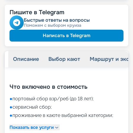
Пишите в Telegram
Быстрые ответы на вопросы
Поможем с выбором круиза
Написать в Telegram
Описание
Выбор кают
Маршрут и экск
+
61
фотографий
Что включено в стоимость
●
портовый сбор взр/реб (до 18 лет);
●
сервисный сбор;
●
проживание в каюте выбранной категории;
Показать все услуги