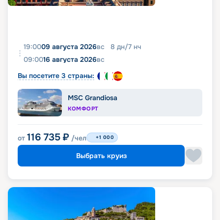
19:00
09 августа 2026
вс
8
дн
/
7
нч
09:00
16 августа 2026
вс
Вы посетите 3 страны:
MSC Grandiosa
КОМФОРТ
116 735
₽
от
/чел
+1 000
Выбрать круиз