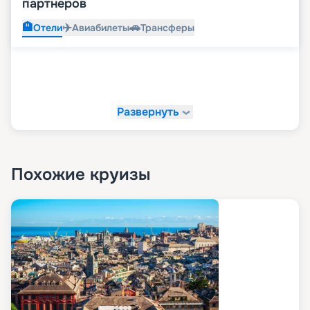
партнеров
🏨
✈️
🚗
Отели
Авиабилеты
Трансферы
Развернуть
Похожие круизы