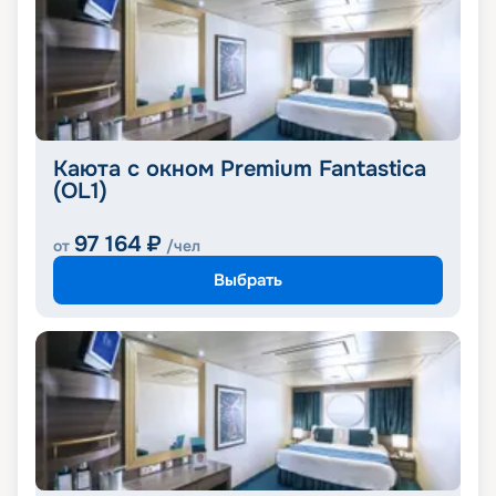
Каюта с окном Premium Fantastica
(OL1)
97 164
₽
от
/чел
Выбрать