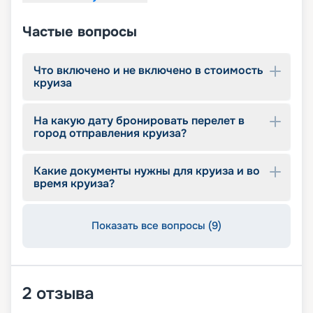
Частые вопросы
Что включено и не включено в стоимость
круиза
На какую дату бронировать перелет в
город отправления круиза?
Какие документы нужны для круиза и во
время круиза?
Показать все вопросы (9)
2
отзыва