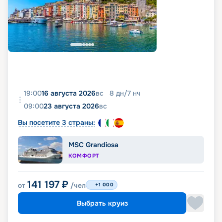
19:00
16 августа 2026
вс
8
дн
/
7
нч
09:00
23 августа 2026
вс
Вы посетите 3 страны:
MSC Grandiosa
КОМФОРТ
141 197
₽
от
/чел
+1 000
Выбрать круиз