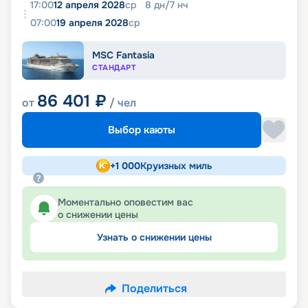
17:00
12 апреля 2028
ср
8
дн
/
7
нч
07:00
19 апреля 2028
ср
MSC Fantasia
СТАНДАРТ
86 401
₽
от
/ чел
Выбор каюты
+
1 000
Круизных миль
Моментально оповестим вас
о снижении цены
Узнать о снижении цены
Поделиться