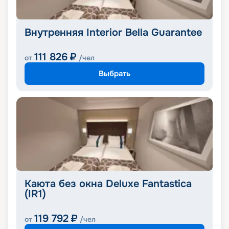
Внутренняя Interior Bella Guarantee
111 826
₽
от
/чел
Выбрать
Каюта без окна Deluxe Fantastica
(IR1)
119 792
₽
от
/чел