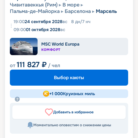
Чивитавеккья (Рим)
В море
Пальма-де-Майорка
Барселона
Марсель
19:00
24 сентября 2028
вс
8
дн
/
7
нч
09:00
01 октября 2028
вс
MSC World Europa
КОМФОРТ
111 827
₽
от
/ чел
Выбор каюты
+
1 000
Круизных миль
Добавить в избранное
Моментально оповестим о снижении цены