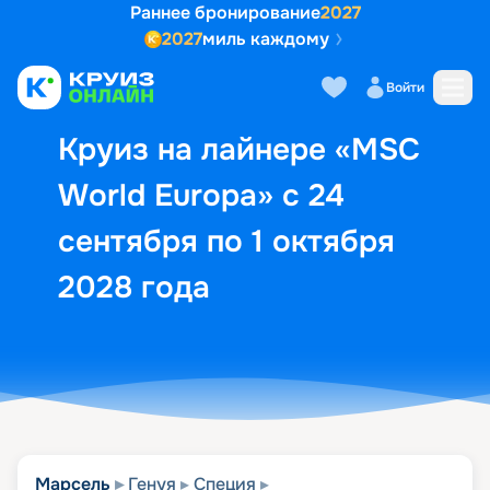
Раннее бронирование
2027
2027
миль каждому
Описание
Выбор кают
Маршрут и экск
Войти
Круиз на лайнере «MSC
World Europa» с 24
сентября по 1 октября
2028 года
Марсель
Генуя
Специя