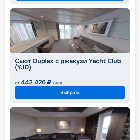
Сьют Duplex с джакузи Yacht Club
(YJD)
442 426
₽
от
/чел
Выбрать