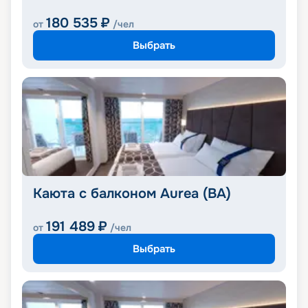
180 535
₽
от
/чел
Выбрать
Каюта с балконом Aurea (BA)
191 489
₽
от
/чел
Выбрать