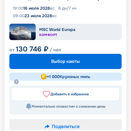
19:00
16 июля 2028
вс
8
дн
/
7
нч
09:00
23 июля 2028
вс
MSC World Europa
КОМФОРТ
130 746
₽
от
/ чел
Выбор каюты
+
1 000
Круизных миль
Добавить в избранное
Моментально оповестим о снижении цены
Поделиться