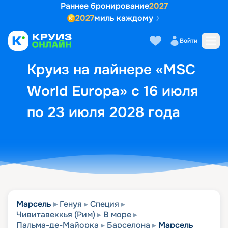
Раннее бронирование
2027
2027
миль каждому
Описание
Выбор кают
Маршрут и экск
Войти
Круиз на лайнере «MSC
World Europa» с 16 июля
по 23 июля 2028 года
Марсель
Генуя
Специя
Чивитавеккья (Рим)
В море
Пальма-де-Майорка
Барселона
Марсель