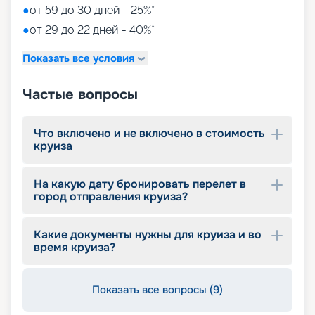
• детский клуб Chicco.
●
от 59 до 30 дней - 25%*
●
от 29 до 22 дней - 40%*
Путешествуйте с
«Круиз.онлайн»
Показать все условия
Наша компания предлагает купить путевки на
Частые вопросы
круизы MSC World Europa не выходя из дома. На
нашем сайте вы найдете всю необходимую
информацию для выбора тура: расписание
Что включено и не включено в стоимость
круизов на 2026 - 2027 г., характеристики
круиза
лайнера, описание кают, цены на путевки, фото
интерьеров, отзывы туристов и другие данные.
На какую дату бронировать перелет в
Опытные специалисты с удовольствием
город отправления круиза?
проконсультируют вас, помогут с оформлением
документов и проведением оплаты, будут
оказывать информационную поддержку на
Какие документы нужны для круиза и во
протяжении круиза. Бронируйте путевки и
время круиза?
отправляйтесь в сказочное путешествие на
лайнере из будущего!
Показать все вопросы (9)