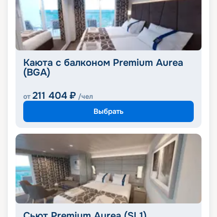
Каюта с балконом Premium Aurea
(BGA)
211 404
₽
от
/чел
Выбрать
Сьют Premium Aurea (SL1)