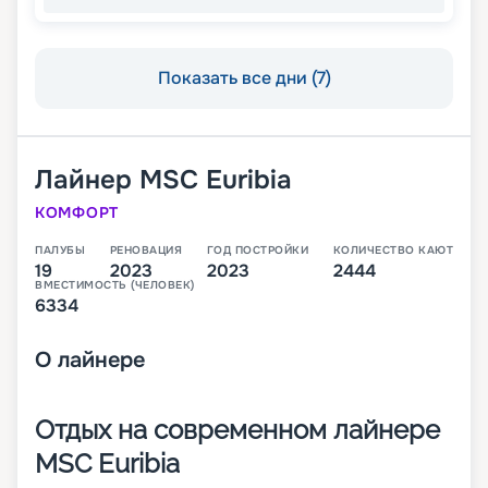
Показать все дни (7)
Лайнер
MSC Euribia
КОМФОРТ
ПАЛУБЫ
РЕНОВАЦИЯ
ГОД ПОСТРОЙКИ
КОЛИЧЕСТВО КАЮТ
19
2023
2023
2444
ВМЕСТИМОСТЬ (ЧЕЛОВЕК)
6334
О
лайнере
Отдых на современном лайнере
MSC Euribia