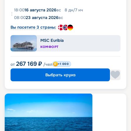
18:00
16 августа 2026
вс
8
дн
/
7
нч
08:00
23 августа 2026
вс
Вы посетите 3 страны:
MSC Euribia
КОМФОРТ
267 169
₽
от
/чел
+1 000
Выбрать круиз