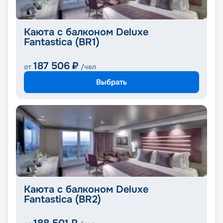
Каюта с балконом Deluxe
Fantastica (BR1)
187 506
₽
от
/чел
Выбрать
Каюта с балконом Deluxe
Fantastica (BR2)