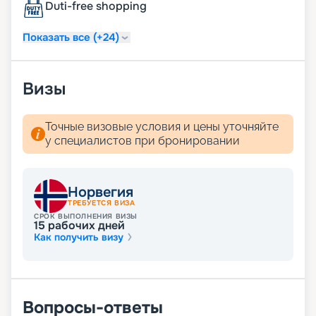
Duti-free shopping
защиту окружающей среды. На сайте
«Круиз.онлайн» вы сможете найти все
Показать все (+24)
возможные путевки в круизы на этом лайнере.
Изучайте описание, план, маршруты,
характеристики, размер, схемы, фото лайнера,
читайте отзывы других туристов и бронируйте
Визы
свой тур на 2026 - 2027 г. уже сейчас.
Погрузитесь в морскую атмосферу и
насладитесь уникальным путешествием на MSC
Точные визовые условия и цены уточняйте
Euribia.
у специалистов при бронировании
Норвегия
ТРЕБУЕТСЯ ВИЗА
СРОК ВЫПОЛНЕНИЯ ВИЗЫ
15
рабочих дней
Как получить визу
Вопросы-ответы