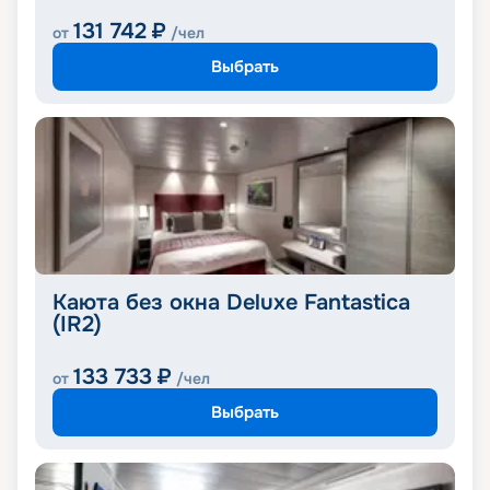
131 742
₽
от
/чел
Выбрать
Каюта без окна Deluxe Fantastica
(IR2)
133 733
₽
от
/чел
Выбрать