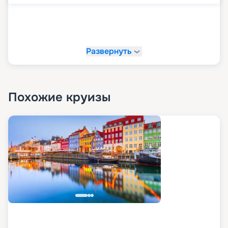
Развернуть
Похожие круизы