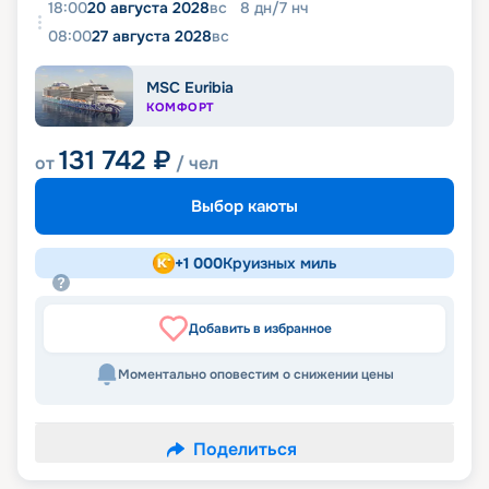
18:00
20 августа 2028
вс
8
дн
/
7
нч
08:00
27 августа 2028
вс
MSC Euribia
КОМФОРТ
131 742
₽
от
/ чел
Выбор каюты
+
1 000
Круизных миль
Добавить в избранное
Моментально оповестим о снижении цены
Поделиться