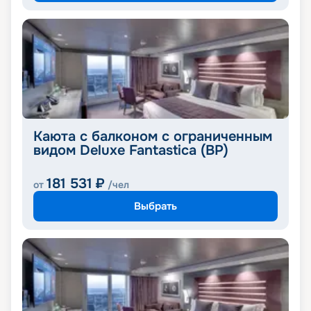
Каюта с балконом c ограниченным
видом Deluxe Fantastica (BP)
181 531
₽
от
/чел
Выбрать