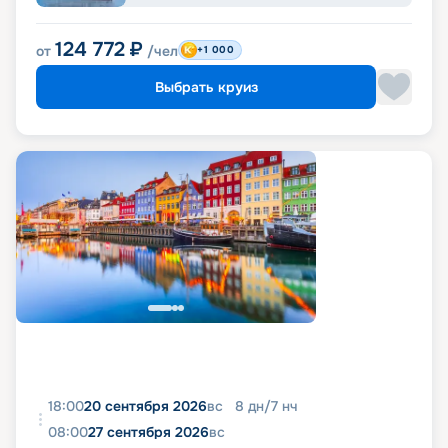
124 772
₽
от
/чел
+1 000
Выбрать круиз
18:00
20 сентября 2026
вс
8
дн
/
7
нч
08:00
27 сентября 2026
вс