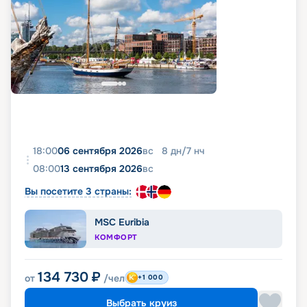
18:00
06 сентября 2026
вс
8
дн
/
7
нч
08:00
13 сентября 2026
вс
Вы посетите 3 страны:
MSC Euribia
КОМФОРТ
134 730
₽
от
/чел
+1 000
Выбрать круиз