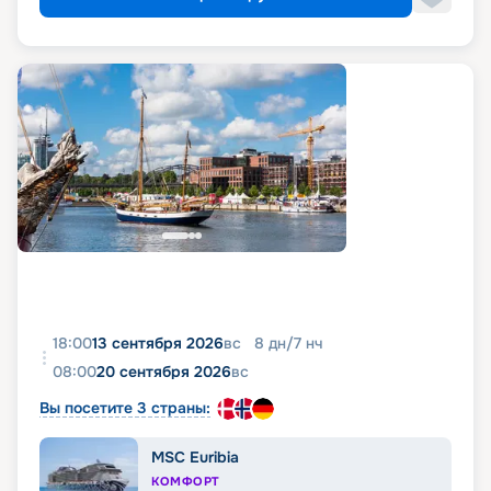
18:00
13 сентября 2026
вс
8
дн
/
7
нч
08:00
20 сентября 2026
вс
Вы посетите 3 страны:
MSC Euribia
КОМФОРТ