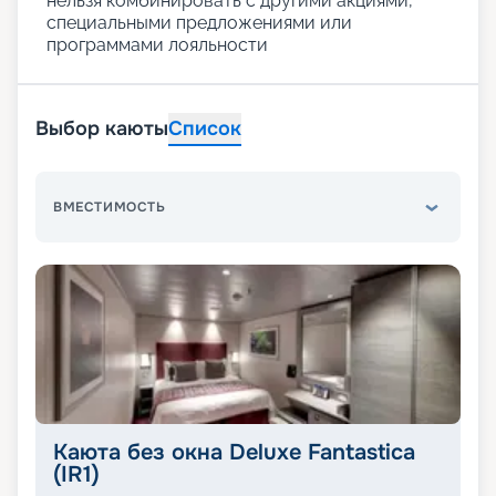
нельзя комбинировать с другими акциями,
специальными предложениями или
программами лояльности
Выбор каюты
Список
ВМЕСТИМОСТЬ
Каюта без окна Deluxe Fantastica
(IR1)