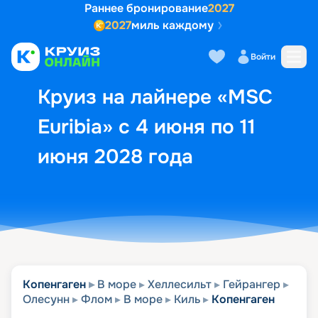
Раннее бронирование
2027
2027
миль каждому
Описание
Выбор кают
Маршрут и экск
Войти
Круиз на лайнере «MSC
Euribia» с 4 июня по 11
июня 2028 года
Копенгаген
В море
Хеллесильт
Гейрангер
Олесунн
Флом
В море
Киль
Копенгаген