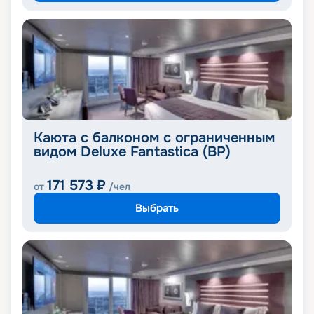
Каюта с балконом c ограниченным
видом Deluxe Fantastica (BP)
171 573
₽
от
/чел
Выбрать