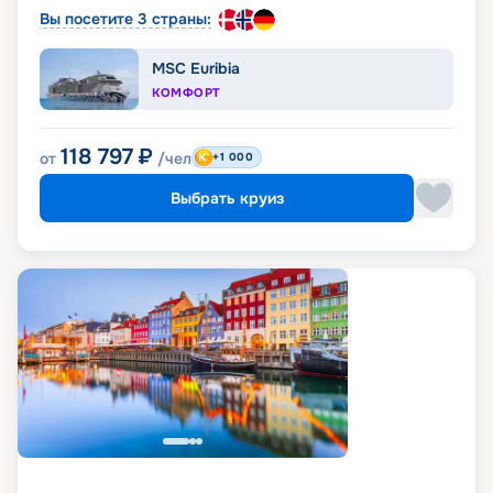
Вы посетите 3 страны:
MSC Euribia
КОМФОРТ
118 797
₽
от
/чел
+1 000
Выбрать круиз