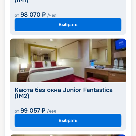
(IM1)
98 070
₽
от
/чел
Выбрать
Каюта без окна Junior Fantastica
(IM2)
99 057
₽
от
/чел
Выбрать