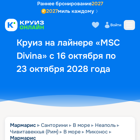
Раннее бронирование
2027
2027
миль каждому
Описание
Выбор кают
Маршрут и экск
Войти
Круиз на лайнере «MSC
Divina» с 16 октября по
23 октября 2028 года
Мармарис
Санторини
В море
Неаполь
Чивитавеккья (Рим)
В море
Миконос
Мармарис