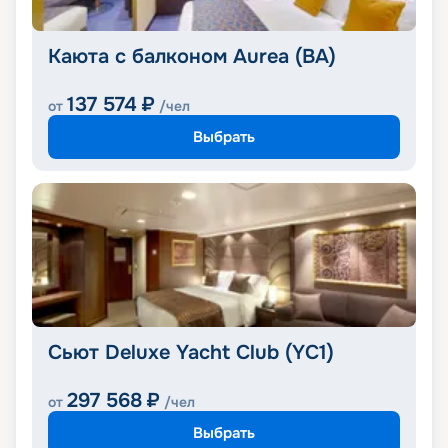
Каюта с балконом Aurea (BA)
137 574
₽
от
/чел
Выбрать
Сьют Deluxe Yacht Club (YC1)
297 568
₽
от
/чел
Выбрать