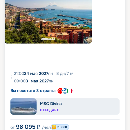
21:00
24 мая 2027
пн
8
дн
/
7
нч
09:00
31 мая 2027
пн
Вы посетите 3 страны:
MSC Divina
СТАНДАРТ
96 095
₽
от
/чел
+1 000