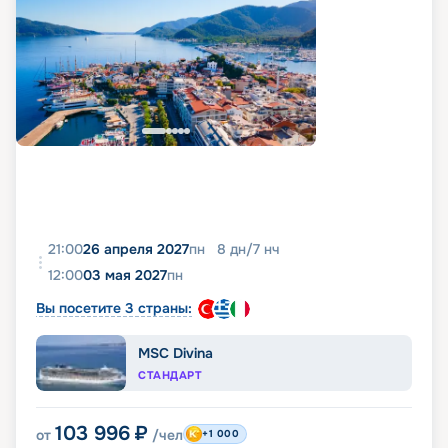
21:00
26 апреля 2027
пн
8
дн
/
7
нч
12:00
03 мая 2027
пн
Вы посетите 3 страны:
MSC Divina
СТАНДАРТ
103 996
₽
от
/чел
+1 000