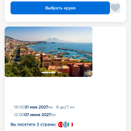
Выбрать круиз
19:00
31 мая 2027
пн
8
дн
/
7
нч
12:00
07 июня 2027
пн
Вы посетите 3 страны: