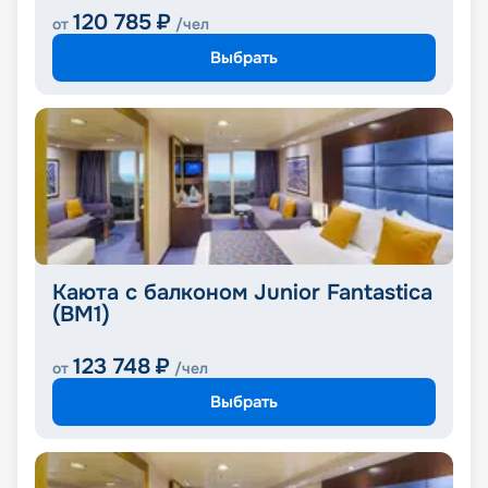
120 785
₽
от
/чел
Выбрать
Каюта с балконом Junior Fantastica
(BM1)
123 748
₽
от
/чел
Выбрать