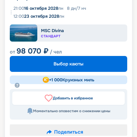
21:00
16 октября 2028
пн
8
дн
/
7
нч
12:00
23 октября 2028
пн
MSC Divina
СТАНДАРТ
98 070
₽
от
/ чел
Выбор каюты
+
1 000
Круизных миль
Добавить в избранное
Моментально оповестим о снижении цены
Поделиться