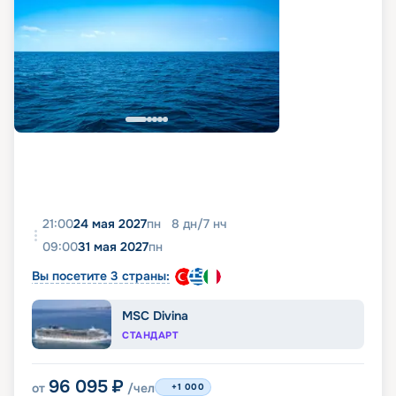
21:00
24 мая 2027
пн
8
дн
/
7
нч
09:00
31 мая 2027
пн
Вы посетите 3 страны:
MSC Divina
СТАНДАРТ
96 095
₽
от
/чел
+1 000