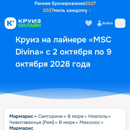
Раннее бронирование
2027
2027
миль каждому
Описание
Выбор кают
Маршрут и экск
Войти
Круиз на лайнере «MSC
Divina» с 2 октября по 9
октября 2028 года
Мармарис
Санторини
В море
Неаполь
Чивитавеккья (Рим)
В море
Миконос
Мармарис