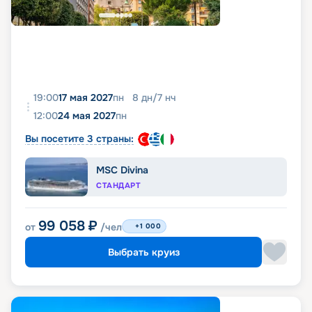
19:00
17 мая 2027
пн
8
дн
/
7
нч
12:00
24 мая 2027
пн
Вы посетите 3 страны:
MSC Divina
СТАНДАРТ
99 058
₽
от
/чел
+1 000
Выбрать круиз