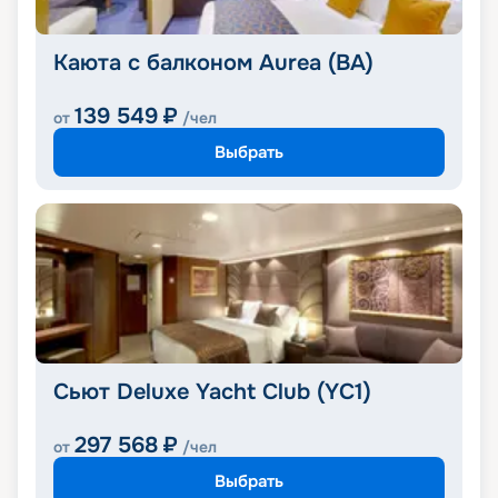
Каюта с балконом Aurea (BA)
139 549
₽
от
/чел
Выбрать
Сьют Deluxe Yacht Club (YC1)
297 568
₽
от
/чел
Выбрать