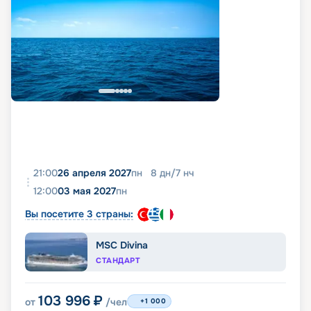
21:00
26 апреля 2027
пн
8
дн
/
7
нч
12:00
03 мая 2027
пн
Вы посетите 3 страны:
MSC Divina
СТАНДАРТ
103 996
₽
от
/чел
+1 000