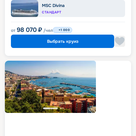
MSC Divina
СТАНДАРТ
98 070
₽
от
/чел
+1 000
Выбрать круиз