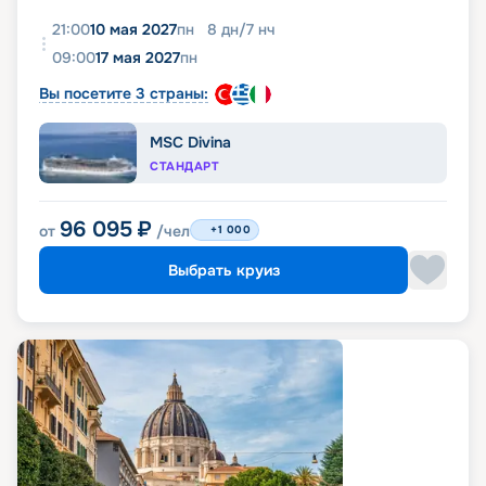
21:00
10 мая 2027
пн
8
дн
/
7
нч
09:00
17 мая 2027
пн
Вы посетите 3 страны:
MSC Divina
СТАНДАРТ
96 095
₽
от
/чел
+1 000
Выбрать круиз