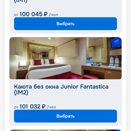
(IM1)
100 045
₽
от
/чел
Выбрать
Каюта без окна Junior Fantastica
(IM2)
101 032
₽
от
/чел
Выбрать