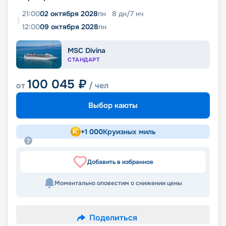
21:00
02 октября 2028
пн
8
дн
/
7
нч
12:00
09 октября 2028
пн
MSC Divina
СТАНДАРТ
100 045
₽
от
/ чел
Выбор каюты
+
1 000
Круизных миль
Добавить в избранное
Моментально оповестим о снижении цены
Поделиться