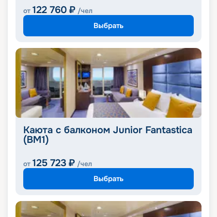
122 760
₽
от
/чел
Выбрать
Каюта с балконом Junior Fantastica
(BM1)
125 723
₽
от
/чел
Выбрать