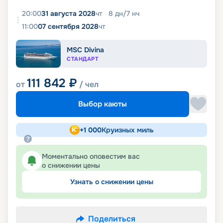
20:00
31 августа 2028
чт
8
дн
/
7
нч
11:00
07 сентября 2028
чт
MSC Divina
СТАНДАРТ
111 842
₽
от
/ чел
Выбор каюты
+
1 000
Круизных миль
Моментально оповестим вас
о снижении цены
Узнать о снижении цены
Поделиться