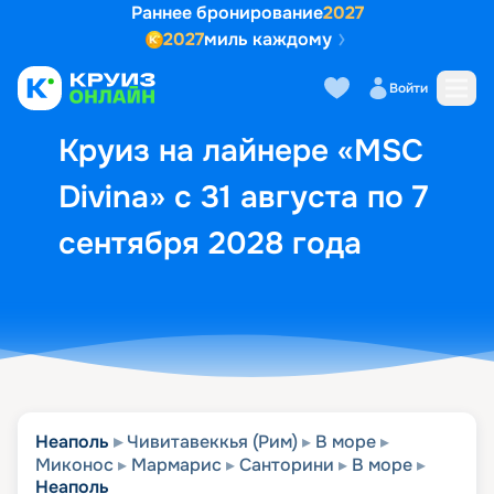
Раннее бронирование
2027
2027
миль каждому
Описание
Выбор кают
Маршрут и экск
Войти
Круиз на лайнере «MSC
Divina» с 31 августа по 7
сентября 2028 года
Неаполь
Чивитавеккья (Рим)
В море
Миконос
Мармарис
Санторини
В море
Неаполь