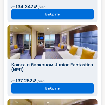
134 347
₽
от
/чел
Выбрать
Каюта с балконом Junior Fantastica
(BM1)
137 282
₽
от
/чел
Выбрать