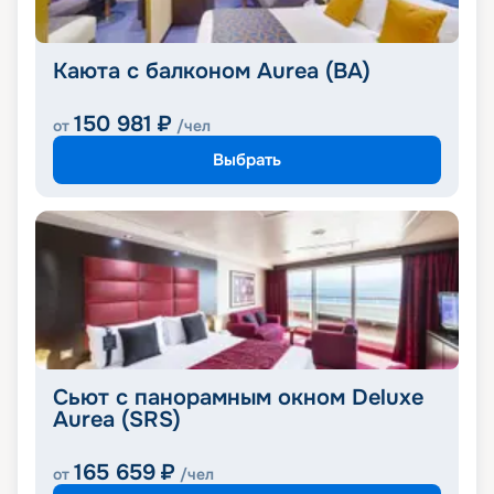
Каюта с балконом Aurea (BA)
150 981
₽
от
/чел
Выбрать
Сьют с панорамным окном Deluxe
Aurea (SRS)
165 659
₽
от
/чел