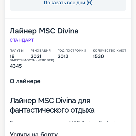
Показать все дни (6)
Лайнер
MSC Divina
СТАНДАРТ
ПАЛУБЫ
РЕНОВАЦИЯ
ГОД ПОСТРОЙКИ
КОЛИЧЕСТВО КАЮТ
18
2021
2012
1530
ВМЕСТИМОСТЬ (ЧЕЛОВЕК)
4345
О
лайнере
Лайнер MSC Divina для
фантастического отдыха
Это третье судно класса MSC Cruises Fantasia.
Оно считается одним из лучших во флоте всей
Услуги на борту
компании. Оно было построен в 2012 году, а уже