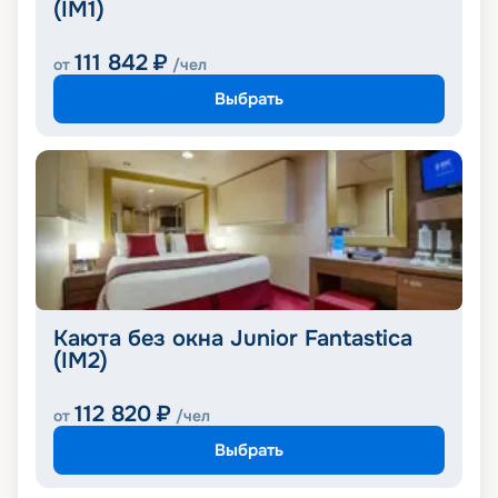
(IM1)
111 842
₽
от
/чел
Выбрать
Каюта без окна Junior Fantastica
(IM2)
112 820
₽
от
/чел
Выбрать