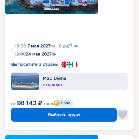
19:00
17 мая 2027
пн
8
дн
/
7
нч
12:00
24 мая 2027
пн
Вы посетите 3 страны:
MSC Divina
СТАНДАРТ
98 143
₽
от
/чел
+1 000
Выбрать круиз