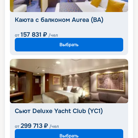
Каюта с балконом Aurea (BA)
157 831
₽
от
/чел
Выбрать
Сьют Deluxe Yacht Club (YC1)
299 713
₽
от
/чел
Выбрать