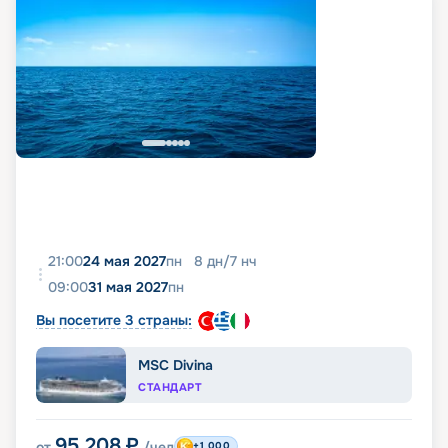
21:00
24 мая 2027
пн
8
дн
/
7
нч
09:00
31 мая 2027
пн
Вы посетите 3 страны:
MSC Divina
СТАНДАРТ
95 208
₽
от
/чел
+1 000