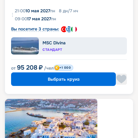
21:00
10 мая 2027
пн
8
дн
/
7
нч
09:00
17 мая 2027
пн
Вы посетите 3 страны:
MSC Divina
СТАНДАРТ
95 208
₽
от
/чел
+1 000
Выбрать круиз