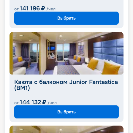
141 196
₽
от
/чел
Выбрать
Каюта с балконом Junior Fantastica
(BM1)
144 132
₽
от
/чел
Выбрать