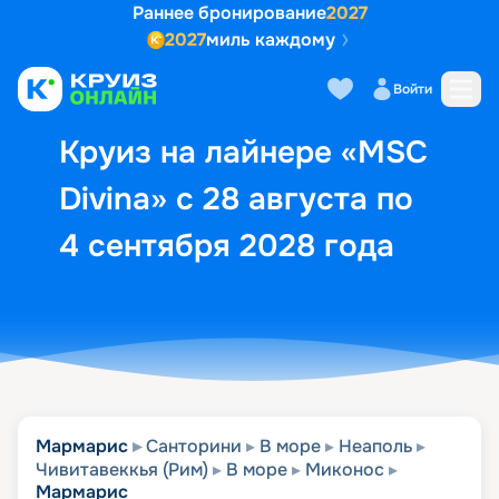
Раннее бронирование
2027
2027
миль каждому
Описание
Выбор кают
Маршрут и экск
Войти
Круиз на лайнере «MSC
Divina» с 28 августа по
4 сентября 2028 года
Мармарис
Санторини
В море
Неаполь
Чивитавеккья (Рим)
В море
Миконос
Мармарис