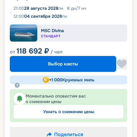
21:00
28 августа 2028
пн
8
дн
/
7
нч
12:00
04 сентября 2028
пн
MSC Divina
СТАНДАРТ
118 692
₽
от
/ чел
Выбор каюты
+
1 000
Круизных миль
Моментально оповестим вас
о снижении цены
Узнать о снижении цены
Поделиться