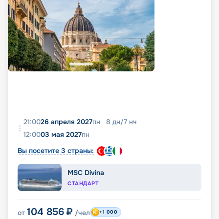
21:00
26 апреля 2027
пн
8
дн
/
7
нч
12:00
03 мая 2027
пн
Вы посетите 3 страны:
MSC Divina
СТАНДАРТ
104 856
₽
от
/чел
+1 000