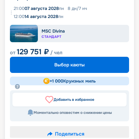
21:00
07 августа 2028
пн
8
дн
/
7
нч
12:00
14 августа 2028
пн
MSC Divina
СТАНДАРТ
129 751
₽
от
/ чел
Выбор каюты
+
1 000
Круизных миль
Добавить в избранное
Моментально оповестим о снижении цены
Поделиться