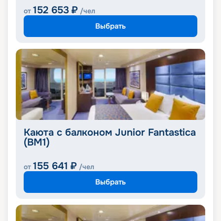
152 653
₽
от
/чел
Выбрать
Каюта с балконом Junior Fantastica
(BM1)
155 641
₽
от
/чел
Выбрать