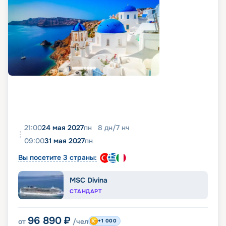
21:00
24 мая 2027
пн
8
дн
/
7
нч
09:00
31 мая 2027
пн
Вы посетите 3 страны:
MSC Divina
СТАНДАРТ
96 890
₽
от
/чел
+1 000