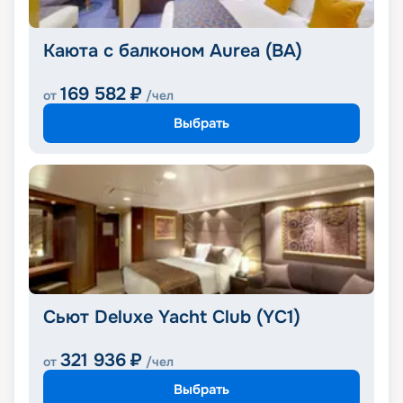
Каюта с балконом Aurea (BA)
169 582
₽
от
/чел
Выбрать
Сьют Deluxe Yacht Club (YC1)
321 936
₽
от
/чел
Выбрать