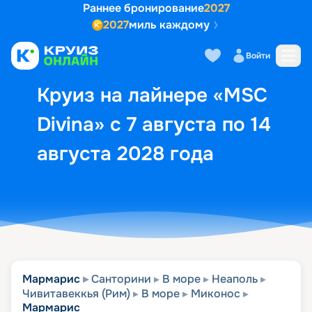
Раннее бронирование
2027
2027
миль каждому
Описание
Выбор кают
Маршрут и экск
Войти
Круиз на лайнере «MSC
Divina» с 7 августа по 14
августа 2028 года
Мармарис
Санторини
В море
Неаполь
Чивитавеккья (Рим)
В море
Миконос
Мармарис