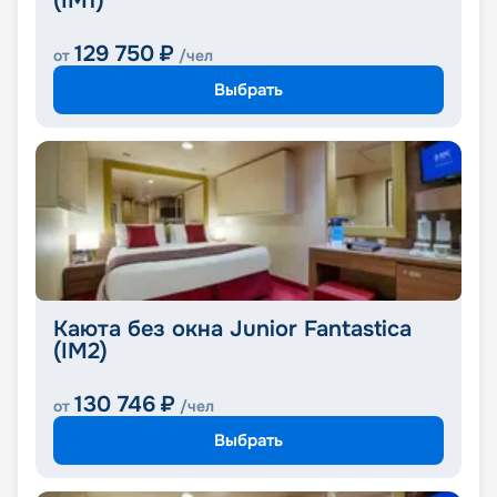
(IM1)
129 750
₽
от
/чел
Выбрать
Каюта без окна Junior Fantastica
(IM2)
130 746
₽
от
/чел
Выбрать