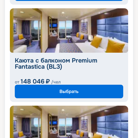
Каюта с балконом Premium
Fantastica (BL3)
148 046
₽
от
/чел
Выбрать