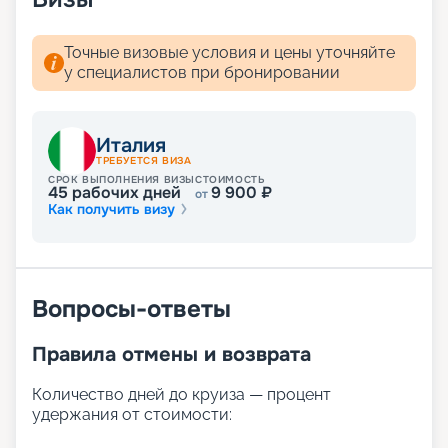
Точные визовые условия и цены уточняйте
у специалистов при бронировании
Италия
ТРЕБУЕТСЯ ВИЗА
СРОК ВЫПОЛНЕНИЯ ВИЗЫ
СТОИМОСТЬ
45
рабочих дней
9 900
₽
от
Как получить визу
Вопросы-ответы
Правила отмены и возврата
Количество дней до круиза — процент
удержания от стоимости: