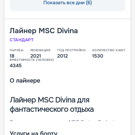
Показать все дни (6)
Лайнер
MSC Divina
СТАНДАРТ
ПАЛУБЫ
РЕНОВАЦИЯ
ГОД ПОСТРОЙКИ
КОЛИЧЕСТВО КАЮТ
18
2021
2012
1530
ВМЕСТИМОСТЬ (ЧЕЛОВЕК)
4345
О
лайнере
Лайнер MSC Divina для
фантастического отдыха
Это третье судно класса MSC Cruises Fantasia.
Оно считается одним из лучших во флоте всей
Услуги на борту
компании. Оно было построен в 2012 году, а уже