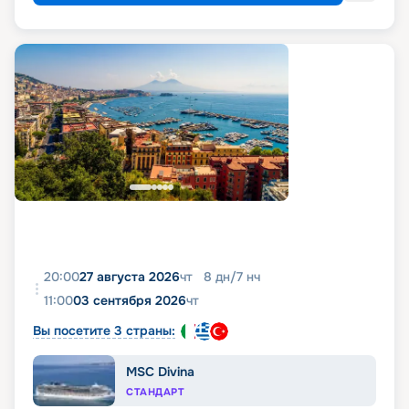
20:00
27 августа 2026
чт
8
дн
/
7
нч
11:00
03 сентября 2026
чт
Вы посетите 3 страны:
MSC Divina
СТАНДАРТ