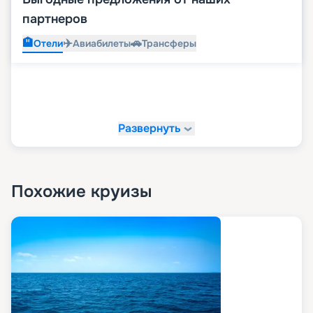
партнеров
🏨
✈️
🚗
Отели
Авиабилеты
Трансферы
Развернуть
Похожие круизы