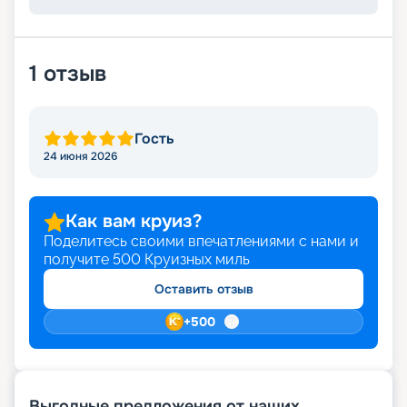
1
отзыв
Гость
24 июня 2026
Как вам круиз?
Поделитесь своими впечатлениями с нами и
получите
500
Круизных миль
Оставить отзыв
+
500
Выгодные предложения от наших