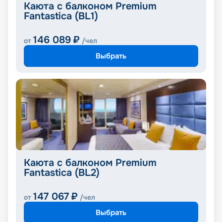
Каюта с балконом Premium
Fantastica (BL1)
146 089
₽
от
/чел
Выбрать
Каюта с балконом Premium
Fantastica (BL2)
147 067
₽
от
/чел
Выбрать