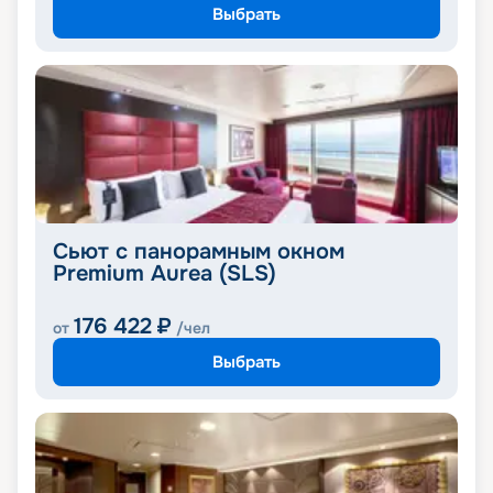
Выбрать
Сьют с панорамным окном
Premium Aurea (SLS)
176 422
₽
от
/чел
Выбрать