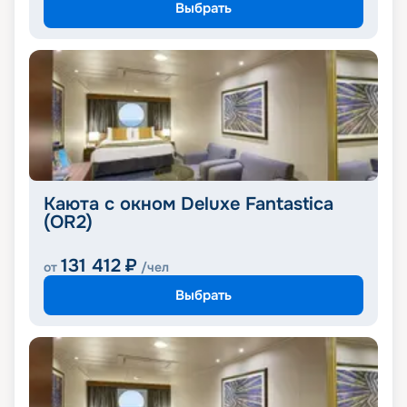
Выбрать
Каюта с окном Deluxe Fantastica
(OR2)
131 412
₽
от
/чел
Выбрать