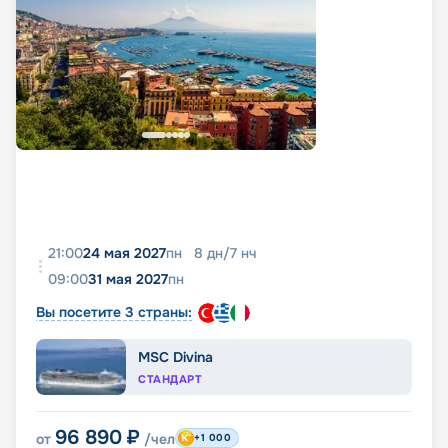
21:00
24 мая 2027
пн
8
дн
/
7
нч
09:00
31 мая 2027
пн
Вы посетите 3 страны:
MSC Divina
СТАНДАРТ
96 890
₽
от
/чел
+1 000