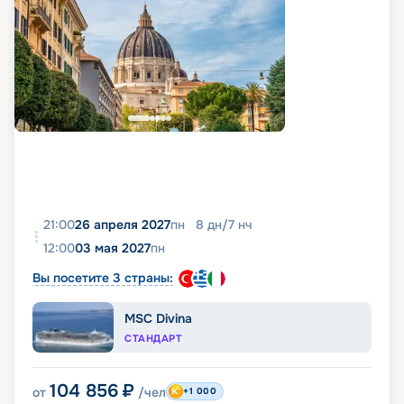
21:00
26 апреля 2027
пн
8
дн
/
7
нч
12:00
03 мая 2027
пн
Вы посетите 3 страны:
MSC Divina
СТАНДАРТ
104 856
₽
от
/чел
+1 000