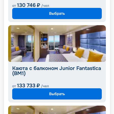
130 746
₽
от
/чел
Выбрать
Каюта с балконом Junior Fantastica
(BM1)
133 733
₽
от
/чел
Выбрать