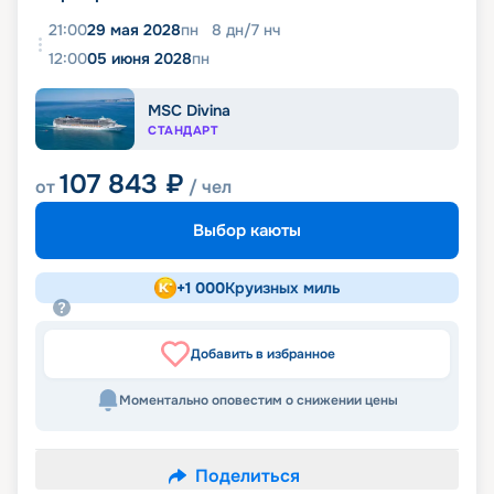
21:00
29 мая 2028
пн
8
дн
/
7
нч
12:00
05 июня 2028
пн
MSC Divina
СТАНДАРТ
107 843
₽
от
/ чел
Выбор каюты
+
1 000
Круизных миль
Добавить в избранное
Моментально оповестим о снижении цены
Поделиться