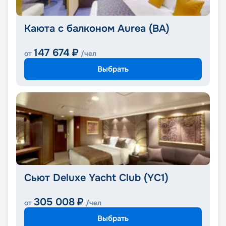
Каюта с балконом Aurea (BA)
147 674
₽
от
/чел
Выбрать
Сьют Deluxe Yacht Club (YC1)
305 008
₽
от
/чел
Выбрать