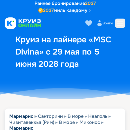
Раннее бронирование
2027
2027
миль каждому
Описание
Выбор кают
Маршрут и экск
Войти
Круиз на лайнере «MSC
Divina» с 29 мая по 5
июня 2028 года
Мармарис
Санторини
В море
Неаполь
Чивитавеккья (Рим)
В море
Миконос
Мармарис