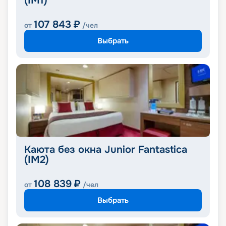
(IM1)
107 843
₽
от
/чел
Выбрать
Каюта без окна Junior Fantastica
(IM2)
108 839
₽
от
/чел
Выбрать