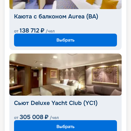
Каюта с балконом Aurea (BA)
138 712
₽
от
/чел
Выбрать
Сьют Deluxe Yacht Club (YC1)
305 008
₽
от
/чел
Выбрать