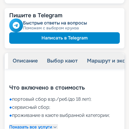
Пишите в Telegram
Быстрые ответы на вопросы
Поможем с выбором круиза
Написать в Telegram
Описание
Выбор кают
Маршрут и экск
+
40
фотографий
Что включено в стоимость
●
портовый сбор взр./реб.(до 18 лет);
●
сервисный сбор;
●
проживание в каюте выбранной категории;
Показать все услуги