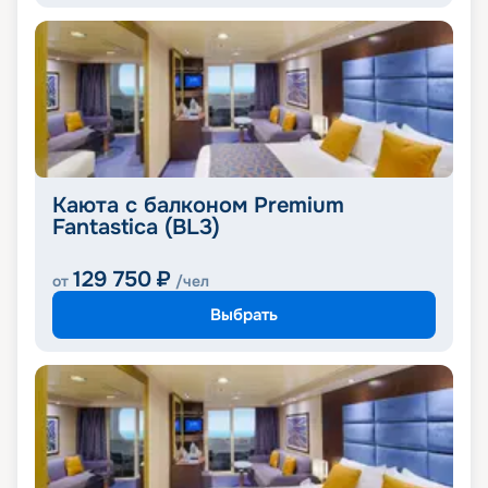
Каюта с балконом Premium
Fantastica (BL3)
129 750
₽
от
/чел
Выбрать