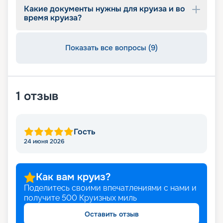
Какие документы нужны для круиза и во
время круиза?
Показать все вопросы (9)
1
отзыв
Гость
24 июня 2026
Как вам круиз?
Поделитесь своими впечатлениями с нами и
получите
500
Круизных миль
Оставить отзыв