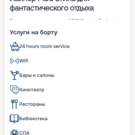
фантастического отдыха
Это третье судно класса MSC Cruises Fantasia.
Оно считается одним из лучших во флоте всей
Услуги на борту
компании. Оно было построен в 2012 году, а уже
через 5 лет проведена модернизация. В 1 530
каютах разных категорий могут разместиться до
24 hours room service
4 345 человек. Основные параметры судна:
• ширина – 38 м;
Wifi
• длина – 333 м;
• водоизмещение – около 139,4 тыс. т;
Бары и салоны
• количество палуб – 18;
• осадка – 9 м;
• скорость – 24 узла.
Кинотеатр
Условия на борту
Рестораны
На палубах этого прекрасного судна каждый
Библиотека
гость найдет разнообразные развлечения себе
по душе. Вся программа здесь отвечает
современным стандартам и тенденциям. Вам
СПА