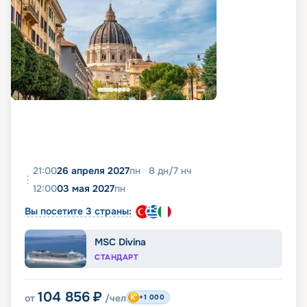
21:00
26 апреля 2027
пн
8
дн
/
7
нч
12:00
03 мая 2027
пн
Вы посетите 3 страны:
MSC Divina
СТАНДАРТ
104 856
₽
от
/чел
+1 000