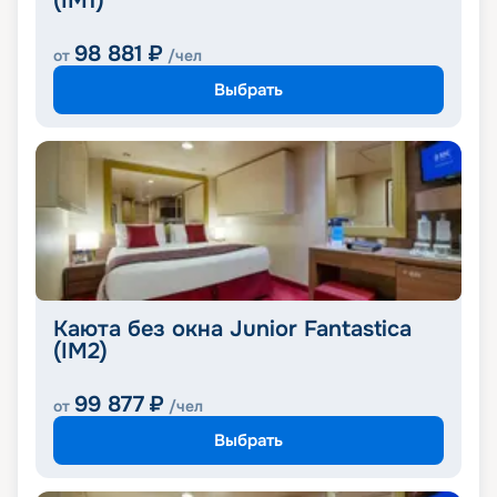
(IM1)
98 881
₽
от
/чел
Выбрать
Каюта без окна Junior Fantastica
(IM2)
99 877
₽
от
/чел
Выбрать