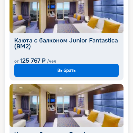
Каюта с балконом Junior Fantastica
(BM2)
125 767
₽
от
/чел
Выбрать