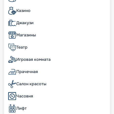
наверняка придутся по душе спортивные
активности, зоны для отдыха, роскошные шоу,
Казино
клубы для детей разного возраста, где каждый
ребенок и подросток смогут найти занятие,
которое подойдет по возрасту и предпочтениям.
Джакузи
Вашего внимания явно стоят роскошные казино
и театр. Для требовательных гостей
Магазины
предусмотрена зона MSC Yacht Club с
просторными каютами-сьютами, барами,
Театр
соляриями, джакузи, открытыми бассейнами и
уютными салонами с панорамными окнами.
Также гостям этого уровня предоставляются
Игровая комната
услуги персонального консьержа. Отдельного
внимания заслуживает известный итальянский
Прачечная
ресторан Eataly.
Путешествие с «Круиз.онлайн»
Салон красоты
Каждый день на борту MSC Divina превратится в
Часовня
увлекательное путешествие. Переступая порог
круизного лайнера, вы попадете в мир
Лифт
средиземноморского гостеприимства и уюта. А