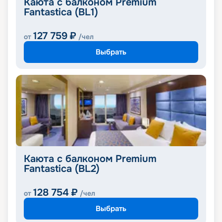
Каюта с балконом Premium
Fantastica (BL1)
127 759
₽
от
/чел
Выбрать
Каюта с балконом Premium
Fantastica (BL2)
128 754
₽
от
/чел
Выбрать