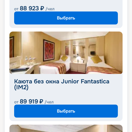
88 923
₽
от
/чел
Выбрать
Каюта без окна Junior Fantastica
(IM2)
89 919
₽
от
/чел
Выбрать