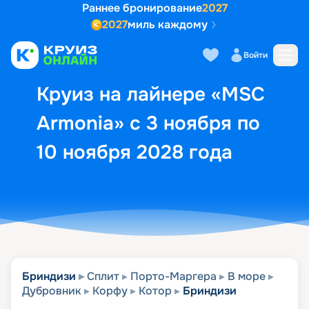
Раннее бронирование
2027
2027
миль каждому
Описание
Выбор кают
Маршрут и экск
Войти
Круиз на лайнере «MSC
Armonia» с 3 ноября по
10 ноября 2028 года
Бриндизи
Сплит
Порто-Маргера
В море
Дубровник
Корфу
Котор
Бриндизи