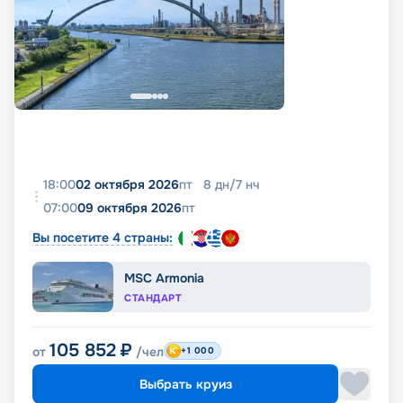
18:00
02 октября 2026
пт
8
дн
/
7
нч
07:00
09 октября 2026
пт
Вы посетите 4 страны:
MSC Armonia
СТАНДАРТ
105 852
₽
от
/чел
+1 000
Выбрать круиз