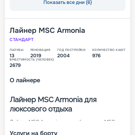
Показать все дни (6)
Лайнер
MSC Armonia
СТАНДАРТ
ПАЛУБЫ
РЕНОВАЦИЯ
ГОД ПОСТРОЙКИ
КОЛИЧЕСТВО КАЮТ
13
2019
2004
976
ВМЕСТИМОСТЬ (ЧЕЛОВЕК)
2679
О
лайнере
Лайнер MSC Armonia для
люксового отдыха
Лайнер MSC Armonia – первый в классе MSC
Cruises Lirica. Он был построен в 2001 году, а в
Услуги на борту
2014-м проведена его значительная