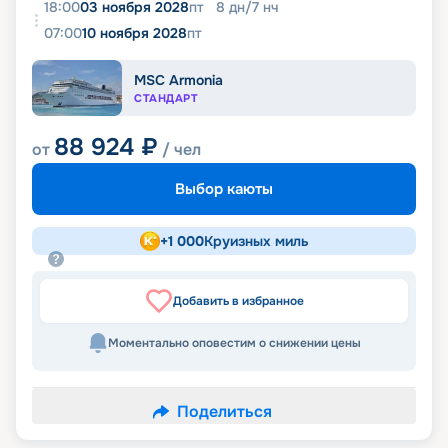
18:00
03 ноября 2028
пт
8
дн
/
7
нч
07:00
10 ноября 2028
пт
MSC Armonia
СТАНДАРТ
88 924
₽
от
/ чел
Выбор каюты
+
1 000
Круизных миль
Добавить в избранное
Моментально оповестим о снижении цены
Поделиться