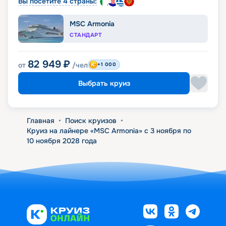
Вы посетите 4 страны:
MSC Armonia
СТАНДАРТ
82 949
₽
от
/чел
+1 000
Выбрать круиз
Главная
•
Поиск круизов
•
Круиз на лайнере «MSC Armonia» с 3 ноября по
10 ноября 2028 года