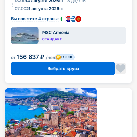
18:00
14 августа 2026
пт
8
дн
/
7
нч
07:00
21 августа 2026
пт
Вы посетите 4 страны:
MSC Armonia
СТАНДАРТ
156 637
₽
от
/чел
+1 000
Выбрать круиз