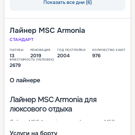
Показать все дни (6)
Лайнер
MSC Armonia
СТАНДАРТ
ПАЛУБЫ
РЕНОВАЦИЯ
ГОД ПОСТРОЙКИ
КОЛИЧЕСТВО КАЮТ
13
2019
2004
976
ВМЕСТИМОСТЬ (ЧЕЛОВЕК)
2679
О
лайнере
Лайнер MSC Armonia для
люксового отдыха
Лайнер MSC Armonia – первый в классе MSC
Cruises Lirica. Он был построен в 2001 году, а в
Услуги на борту
2014-м проведена его значительная