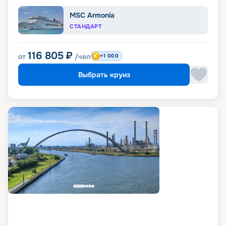
MSC Armonia
СТАНДАРТ
116 805
₽
от
/чел
+1 000
Выбрать круиз