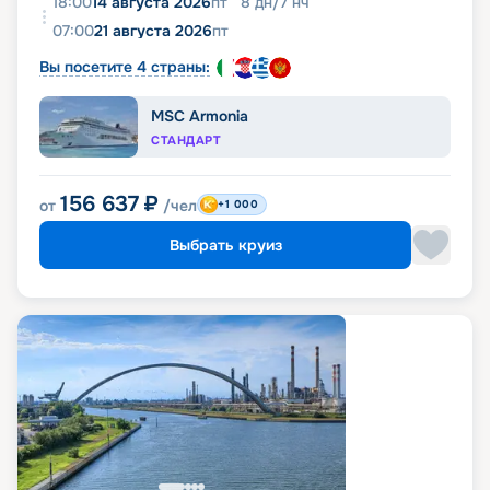
18:00
14 августа 2026
пт
8
дн
/
7
нч
07:00
21 августа 2026
пт
Вы посетите 4 страны:
MSC Armonia
СТАНДАРТ
156 637
₽
от
/чел
+1 000
Выбрать круиз