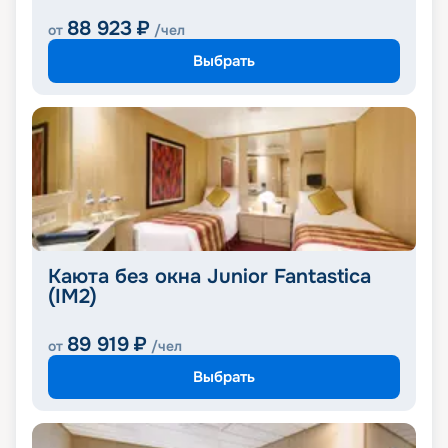
88 923
₽
от
/чел
Выбрать
Каюта без окна Junior Fantastica
(IM2)
89 919
₽
от
/чел
Выбрать