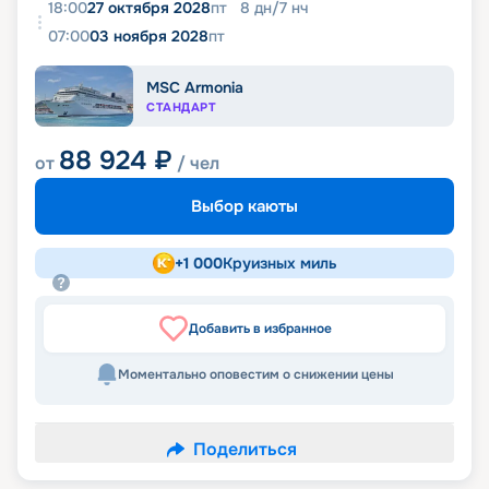
18:00
27 октября 2028
пт
8
дн
/
7
нч
07:00
03 ноября 2028
пт
MSC Armonia
СТАНДАРТ
88 924
₽
от
/ чел
Выбор каюты
+
1 000
Круизных миль
Добавить в избранное
Моментально оповестим о снижении цены
Поделиться