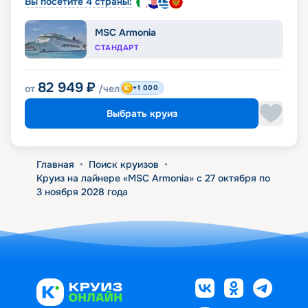
Вы посетите 4 страны:
MSC Armonia
СТАНДАРТ
82 949
₽
от
/чел
+1 000
Выбрать круиз
Главная
•
Поиск круизов
•
Круиз на лайнере «MSC Armonia» с 27 октября по
3 ноября 2028 года