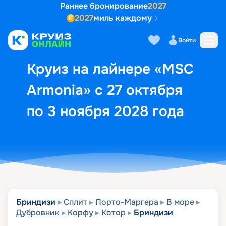
Раннее бронирование
2027
2027
миль каждому
Описание
Выбор кают
Маршрут и экск
Войти
Круиз на лайнере «MSC
Armonia» с 27 октября
по 3 ноября 2028 года
Бриндизи
Сплит
Порто-Маргера
В море
Дубровник
Корфу
Котор
Бриндизи