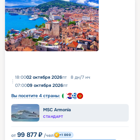
18:00
02 октября 2026
пт
8
дн
/
7
нч
07:00
09 октября 2026
пт
Вы посетите 4 страны:
MSC Armonia
СТАНДАРТ
99 877
₽
от
/чел
+1 000