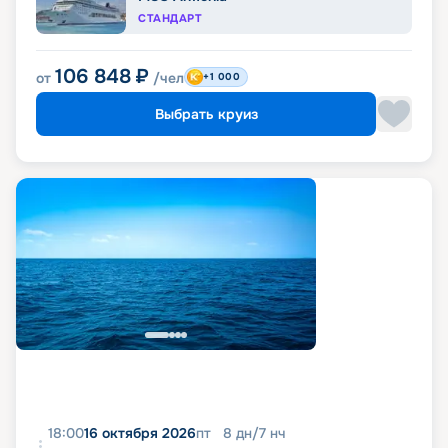
СТАНДАРТ
106 848
₽
от
/чел
+1 000
Выбрать круиз
18:00
16 октября 2026
пт
8
дн
/
7
нч