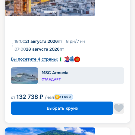
18:00
21 августа 2026
пт
8
дн
/
7
нч
07:00
28 августа 2026
пт
Вы посетите 4 страны:
MSC Armonia
СТАНДАРТ
132 738
₽
от
/чел
+1 000
Выбрать круиз