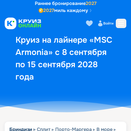
Раннее бронирование
2027
2027
миль каждому
Описание
Выбор кают
Маршрут и экск
Войти
Круиз на лайнере «MSC
Armonia» с 8 сентября
по 15 сентября 2028
года
Бриндизи
Сплит
Порто-Маргера
В море