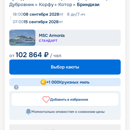
Дубровник
Корфу
Котор
Бриндизи
18:00
08 сентября 2028
пт
8
дн
/
7
нч
07:00
15 сентября 2028
пт
MSC Armonia
СТАНДАРТ
102 864
₽
от
/ чел
Выбор каюты
+
1 000
Круизных миль
Добавить в избранное
Моментально оповестим о снижении цены