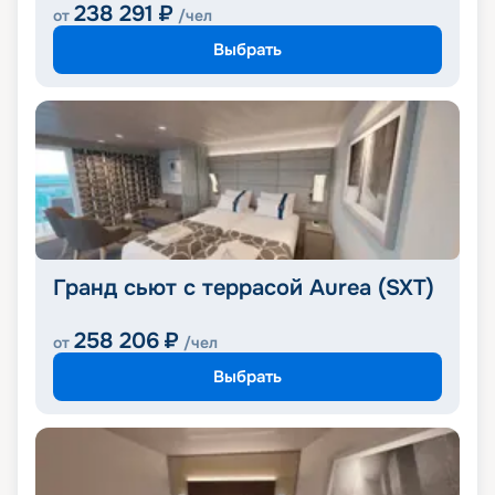
238 291
₽
от
/чел
Выбрать
Гранд сьют с террасой Aurea (SXT)
258 206
₽
от
/чел
Выбрать