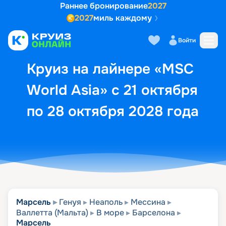
Раннее бронирование
2027
2027
миль каждому
Описание
Выбор кают
Маршрут и экск
Войти
Круиз на лайнере «MSC
World Asia» с 21 октября
по 28 октября 2028 года
Марсель
Генуя
Неаполь
Мессина
Валлетта (Мальта)
В море
Барселона
Марсель