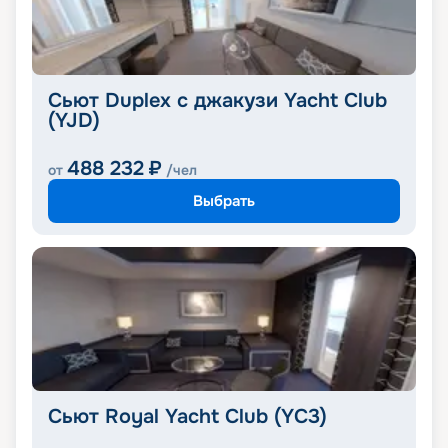
Сьют Duplex с джакузи Yacht Club
(YJD)
488 232
₽
от
/чел
Выбрать
Сьют Royal Yacht Club (YC3)