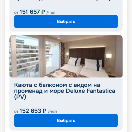
151 657
₽
от
/чел
Выбрать
Каюта с балконом с видом на
променад и море Deluxe Fantastica
(PV)
152 653
₽
от
/чел
Выбрать