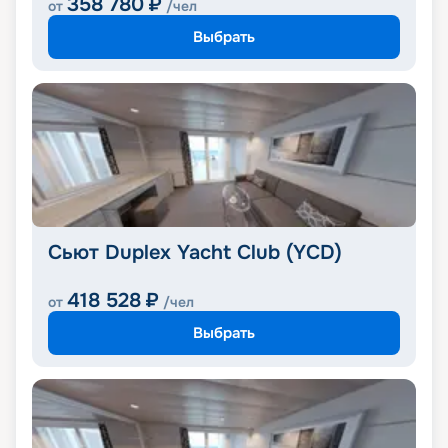
358 780
₽
от
/чел
Выбрать
Сьют Duplex Yacht Club (YCD)
418 528
₽
от
/чел
Выбрать