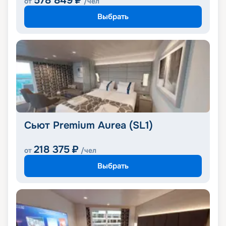
578 849
₽
от
/чел
Выбрать
Сьют Premium Aurea (SL1)
218 375
₽
от
/чел
Выбрать