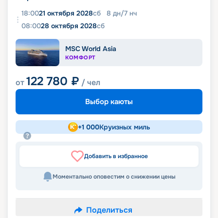
18:00
21 октября 2028
сб
8
дн
/
7
нч
08:00
28 октября 2028
сб
MSC World Asia
КОМФОРТ
122 780
₽
от
/ чел
Выбор каюты
+
1 000
Круизных миль
Добавить в избранное
Моментально оповестим о снижении цены
Поделиться