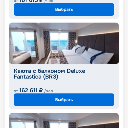
161 615
₽
от
/чел
Выбрать
Каюта с балконом Deluxe
Fantastica (BR3)
162 611
₽
от
/чел
Выбрать