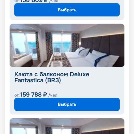
158 809
₽
от
/чел
Выбрать
Каюта с балконом Deluxe
Fantastica (BR3)
159 788
₽
от
/чел
Выбрать