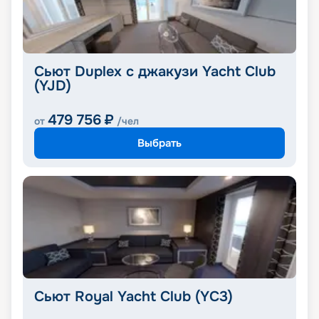
Сьют Duplex с джакузи Yacht Club
(YJD)
479 756
₽
от
/чел
Выбрать
Сьют Royal Yacht Club (YC3)