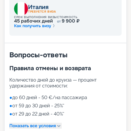
Развлечения на лайнере
Италия
ТРЕБУЕТСЯ ВИЗА
СРОК ВЫПОЛНЕНИЯ ВИЗЫ
СТОИМОСТЬ
45
рабочих дней
9 900
₽
от
Как получить визу
Лайнер предлагает огромное разнообразие
развлечений, от раслебления в спа-зонах до
активных спортивных игр.
На выбор представлены такие пространства:
Zen District (оздоровительный и
Вопросы-ответы
релаксационный комплекс только для взрослых)
Family District (с 10 детскими площадками/
Правила отмены и возврата
бассейнами, клубами, игровыми зонами)
Family Sundeck (зона для загара, подходящая
для детей)
Количество дней до круиза — процент
Aquapark (с открытыми игровыми
удержания от стоимости:
площадками, бассейнами-лягушатниками,
водными пушками, 3 водными горками с
●
до 60 дней - 50 €/на пассажира
эффектами виртуальной реальности)
●
от 59 до 30 дней - 25%*
мини-гольф и теннис
●
от 29 до 22 дней - 40%*
7 бассейнов
11 джакузи
Показать все условия
детский внутренний комплекс,