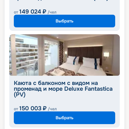
149 024
₽
от
/чел
Выбрать
Каюта с балконом с видом на
променад и море Deluxe Fantastica
(PV)
150 003
₽
от
/чел
Выбрать