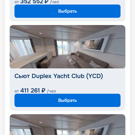
352 552
₽
от
/чел
Выбрать
Сьют Duplex Yacht Club (YCD)
411 261
₽
от
/чел
Выбрать