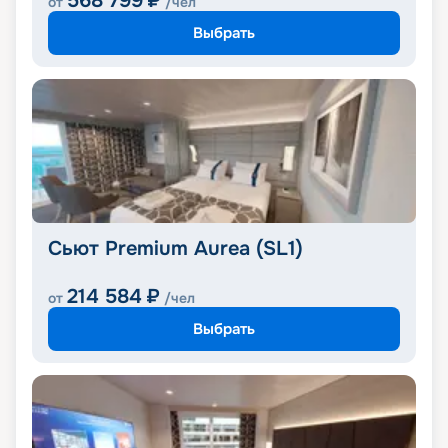
568 799
₽
от
/чел
Выбрать
Сьют Premium Aurea (SL1)
214 584
₽
от
/чел
Выбрать