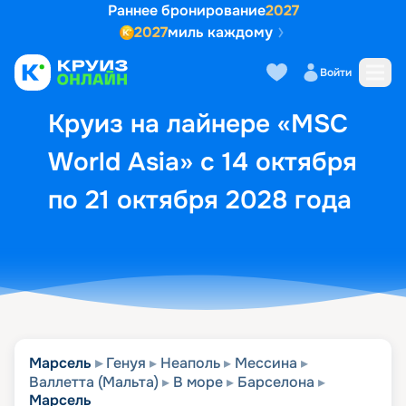
Раннее бронирование
2027
2027
миль каждому
Описание
Выбор кают
Маршрут и экск
Войти
Круиз на лайнере «MSC
World Asia» с 14 октября
по 21 октября 2028 года
Марсель
Генуя
Неаполь
Мессина
Валлетта (Мальта)
В море
Барселона
Марсель