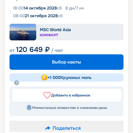
18:00
14 октября 2028
сб
8
дн
/
7
нч
08:00
21 октября 2028
сб
MSC World Asia
КОМФОРТ
120 649
₽
от
/ чел
Выбор каюты
+
1 000
Круизных миль
Добавить в избранное
Моментально оповестим о снижении цены
Поделиться