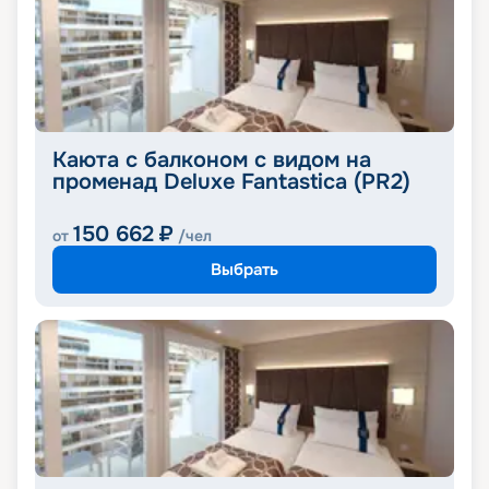
Каюта с балконом с видом на
променад Deluxe Fantastica (PR2)
150 662
₽
от
/чел
Выбрать