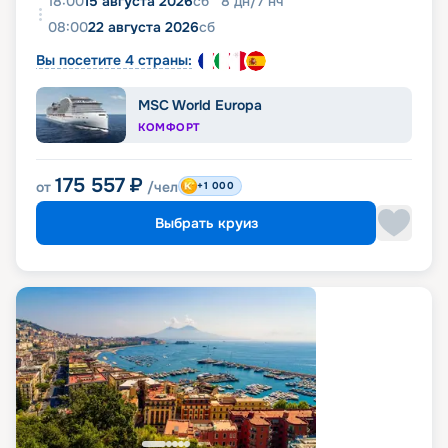
18:00
15 августа 2026
сб
8
дн
/
7
нч
08:00
22 августа 2026
сб
Вы посетите 4 страны:
MSC World Europa
КОМФОРТ
175 557
₽
от
/чел
+1 000
Выбрать круиз