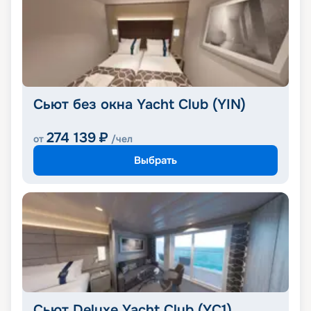
Сьют без окна Yacht Club (YIN)
274 139
₽
от
/чел
Выбрать
Сьют Deluxe Yacht Club (YC1)