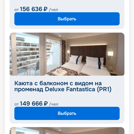
156 636
₽
от
/чел
Выбрать
Каюта с балконом с видом на
променад Deluxe Fantastica (PR1)
149 666
₽
от
/чел
Выбрать