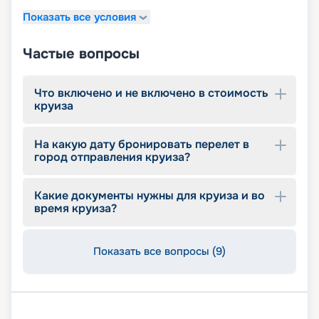
11 джакузи
Показать все условия
детский внутренний комплекс,
спроектированный Lego & Chicco
Частые вопросы
Что включено и не включено в стоимость
круиза
На какую дату бронировать перелет в
город отправления круиза?
Какие документы нужны для круиза и во
время круиза?
Показать все вопросы (9)