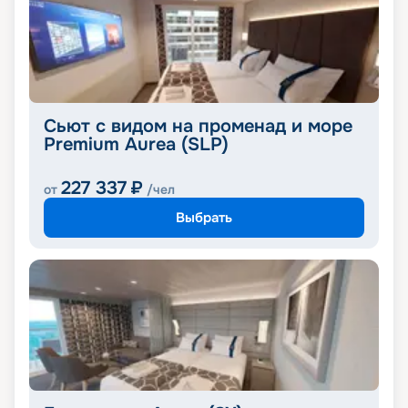
Сьют с видом на променад и море
Premium Aurea (SLP)
227 337
₽
от
/чел
Выбрать