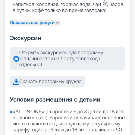
напитков: холодная, горячая вода, чай 20 часов
в сутки, кофе только во время завтрака;
Показать все услуги
Экскурсии
Открыть экскурсионную программу
(оплачивается на борту теплохода
отдельно)
Скачать программу круиза
Условия размещения с детьми
●
«АLL IN ONE» (1 взрослый + до 3 детей до 18 лет
в одной каюте): Взрослый оплачивает основное
место в каюте по действующему регулярному
тарифу, один ребенок до 18 лет оплачивает 60