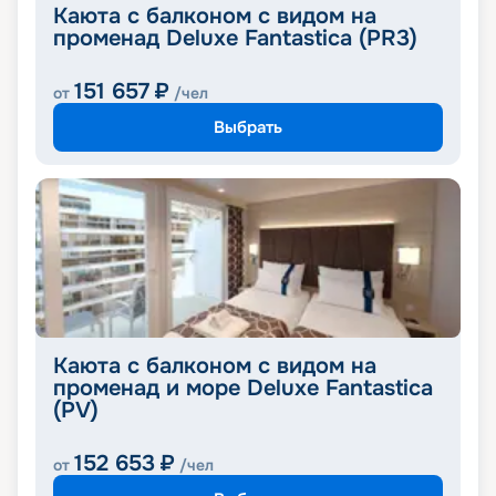
Каюта с балконом с видом на
променад Deluxe Fantastica (PR3)
151 657
₽
от
/чел
Выбрать
Каюта с балконом с видом на
променад и море Deluxe Fantastica
(PV)
152 653
₽
от
/чел