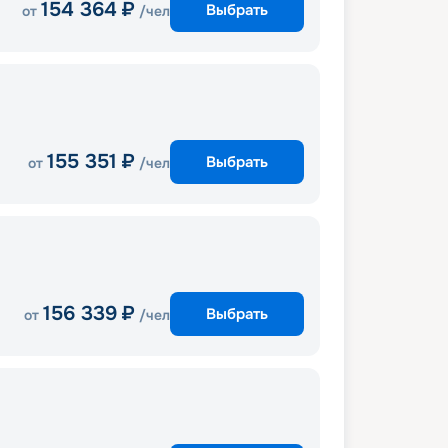
154 364
₽
Выбрать
от
/чел
155 351
₽
Выбрать
от
/чел
156 339
₽
Выбрать
от
/чел