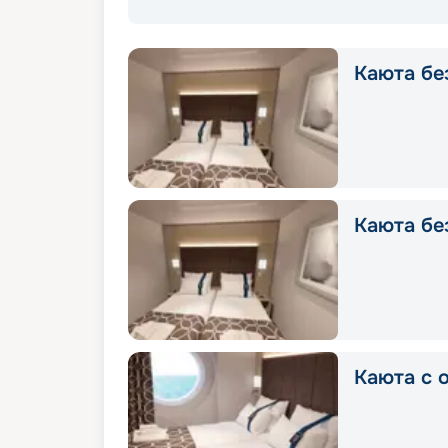
Каюта без
Каюта без
Каюта с о