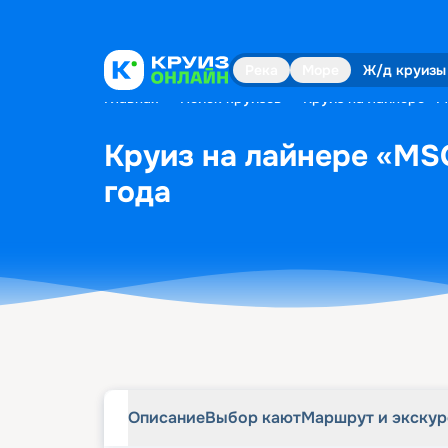
Описание
Выбор кают
Маршрут и экску
Река
Море
Ж/д круизы
Главная
•
Поиск круизов
•
Круиз на лайнере «M
Круиз на лайнере «MSC
года
Описание
Выбор кают
Маршрут и экску