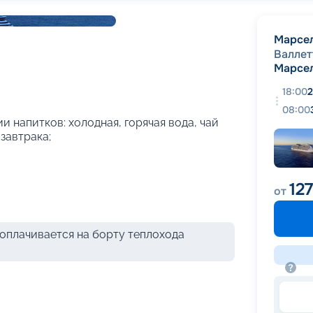
+
26
фотографий
Марсе
Валлет
Марсе
18:00
2
08:00
и напитков: холодная, горячая вода, чай
 завтрака;
12
от
оплачивается на борту теплохода