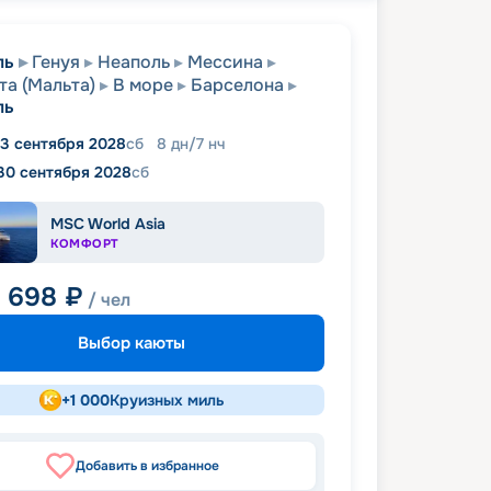
ль
Генуя
Неаполь
Мессина
та (Мальта)
В море
Барселона
ль
3 сентября 2028
сб
8
дн
/
7
нч
30 сентября 2028
сб
MSC World Asia
КОМФОРТ
7 698
₽
/ чел
Выбор каюты
+
1 000
Круизных миль
Добавить в избранное