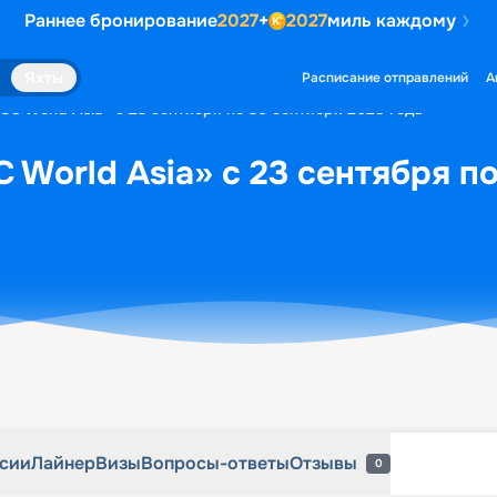
Раннее бронирование
2027
+
2027
миль каждому
рсии
Лайнер
Визы
Вопросы-ответы
Отзывы
0
Яхты
Расписание отправлений
А
SC World Asia» с 23 сентября по 30 сентября 2028 года
 World Asia» с 23 сентября п
рсии
Лайнер
Визы
Вопросы-ответы
Отзывы
0