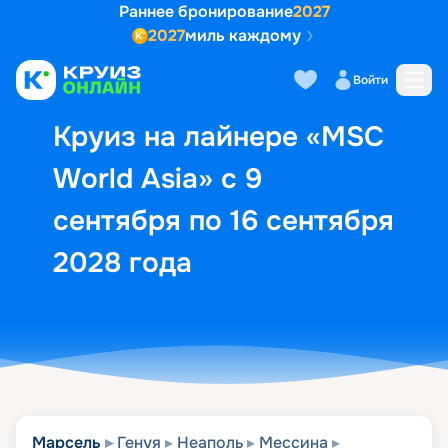
Раннее бронирование
2027
2027
миль каждому
Описание
Выбор кают
Маршрут и экск
Войти
Круиз на лайнере «MSC
World Asia» с 9
сентября по 16 сентября
2028 года
Марсель
Генуя
Неаполь
Мессина