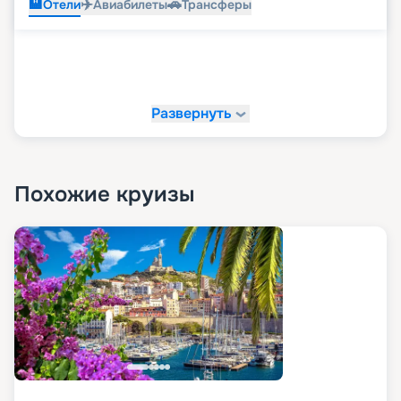
🏨
✈️
🚗
Отели
Авиабилеты
Трансферы
Развернуть
Похожие круизы