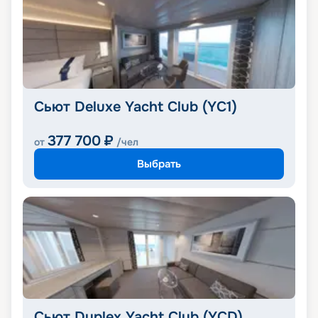
Сьют Deluxe Yacht Club (YC1)
377 700
₽
от
/чел
Выбрать
Сьют Duplex Yacht Club (YCD)