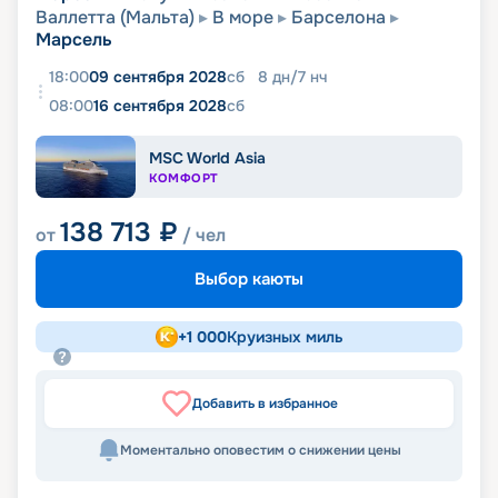
Валлетта (Мальта)
В море
Барселона
Марсель
18:00
09 сентября 2028
сб
8
дн
/
7
нч
08:00
16 сентября 2028
сб
MSC World Asia
КОМФОРТ
138 713
₽
от
/ чел
Выбор каюты
+
1 000
Круизных миль
Добавить в избранное
Моментально оповестим о снижении цены