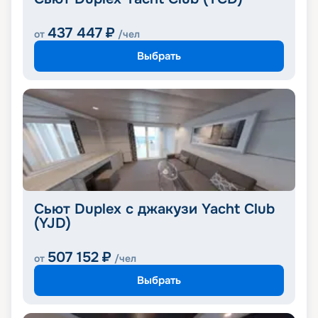
437 447
₽
от
/чел
Выбрать
Сьют Duplex с джакузи Yacht Club
(YJD)
507 152
₽
от
/чел
Выбрать