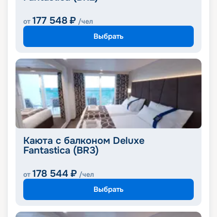
177 548
₽
от
/чел
Выбрать
Каюта с балконом Deluxe
Fantastica (BR3)
178 544
₽
от
/чел
Выбрать