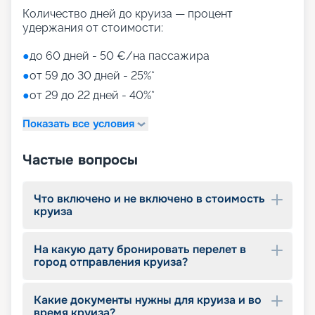
для детей)
Количество дней до круиза — процент
Aquapark (с открытыми игровыми
удержания от стоимости:
площадками, бассейнами-лягушатниками,
водными пушками, 3 водными горками с
●
до 60 дней - 50 €/на пассажира
эффектами виртуальной реальности)
●
от 59 до 30 дней - 25%*
мини-гольф и теннис
●
от 29 до 22 дней - 40%*
7 бассейнов
11 джакузи
Показать все условия
детский внутренний комплекс,
спроектированный Lego & Chicco
Частые вопросы
Что включено и не включено в стоимость
круиза
На какую дату бронировать перелет в
город отправления круиза?
Какие документы нужны для круиза и во
время круиза?