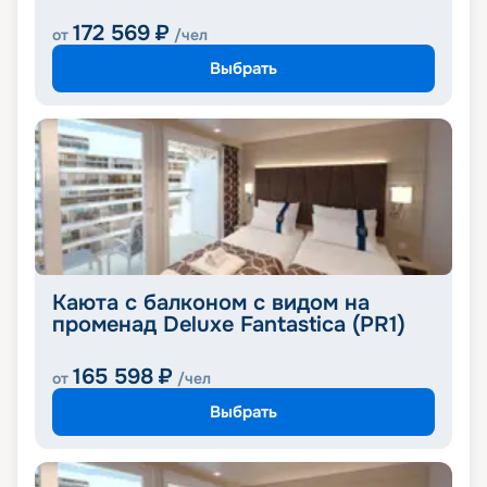
172 569
₽
от
/чел
Выбрать
Каюта с балконом с видом на
променад Deluxe Fantastica (PR1)
165 598
₽
от
/чел
Выбрать