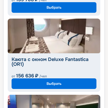
от
/чел
Выбрать
Каюта с окном Deluxe Fantastica
(OR1)
156 636
₽
от
/чел
Выбрать