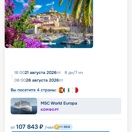
18:00
21 августа 2026
пт
8
дн
/
7
нч
08:00
28 августа 2026
пт
Вы посетите 4 страны:
MSC World Europa
КОМФОРТ
107 843
₽
от
/чел
+1 000