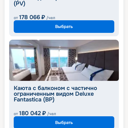
(PV)
178 066
₽
от
/чел
Выбрать
Каюта с балконом с частично
ограниченным видом Deluxe
Fantastica (BP)
180 042
₽
от
/чел
Выбрать