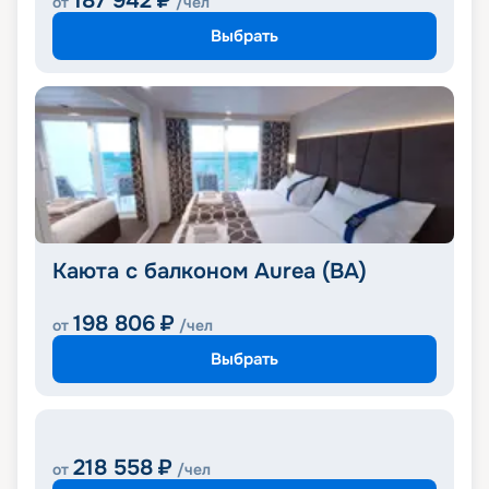
187 942
₽
от
/чел
Выбрать
Каюта с балконом Aurea (BA)
198 806
₽
от
/чел
Выбрать
218 558
₽
от
/чел