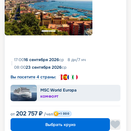
17:00
16 сентября 2026
ср
8
дн
/
7
нч
08:00
23 сентября 2026
ср
Вы посетите 4 страны:
MSC World Europa
КОМФОРТ
202 757
₽
от
/чел
+1 000
Выбрать круиз