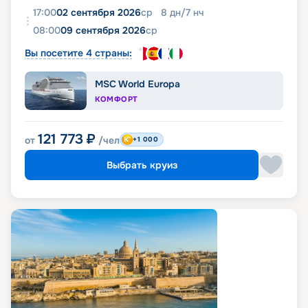
17:00
02 сентября 2026
ср
8
дн
/
7
нч
08:00
09 сентября 2026
ср
Вы посетите 4 страны:
MSC World Europa
КОМФОРТ
121 773
₽
от
/чел
+1 000
Выбрать круиз