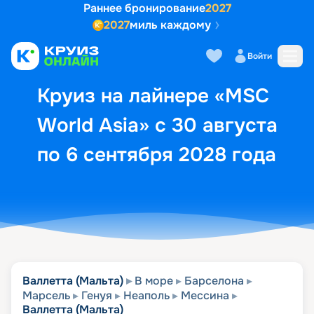
Раннее бронирование
2027
2027
миль каждому
Описание
Выбор кают
Маршрут и экск
Войти
Круиз на лайнере «MSC
World Asia» с 30 августа
по 6 сентября 2028 года
Валлетта (Мальта)
В море
Барселона
Марсель
Генуя
Неаполь
Мессина
Валлетта (Мальта)