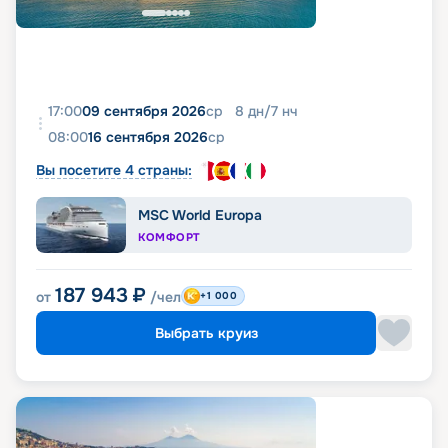
17:00
09 сентября 2026
ср
8
дн
/
7
нч
08:00
16 сентября 2026
ср
Вы посетите 4 страны:
MSC World Europa
КОМФОРТ
187 943
₽
от
/чел
+1 000
Выбрать круиз