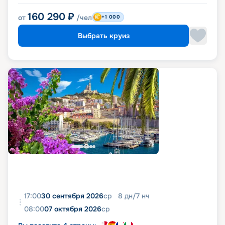
160 290
₽
от
/чел
+1 000
Выбрать круиз
17:00
30 сентября 2026
ср
8
дн
/
7
нч
08:00
07 октября 2026
ср