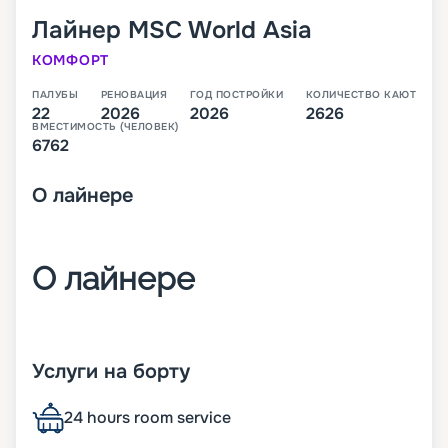
Лайнер
MSC World Asia
КОМФОРТ
ПАЛУБЫ
РЕНОВАЦИЯ
ГОД ПОСТРОЙКИ
КОЛИЧЕСТВО КАЮТ
22
2026
2026
2626
ВМЕСТИМОСТЬ (ЧЕЛОВЕК)
6762
О
лайнере
О лайнере
MSC World Asia – третий лайнер класса World,
который будет спущен на воду в 2026 году. В
Услуги на борту
своем первом сезоне он будет выполнять круизы
по Средиземноморью.
24 hours room service
На лайнере будет целые 22 палубы, с каютами,
ресторанами, барами и большим количеством