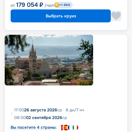
179 054
₽
от
/чел
+1 000
Выбрать круиз
17:00
26 августа 2026
ср
8
дн
/
7
нч
08:00
02 сентября 2026
ср
Вы посетите 4 страны: