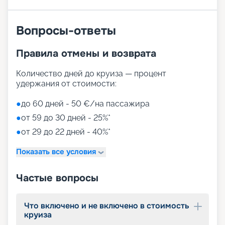
активных спортивных игр.
На выбор представлены такие пространства:
Zen District (оздоровительный и
Вопросы-ответы
релаксационный комплекс только для взрослых)
Family District (с 10 детскими площадками/
Правила отмены и возврата
бассейнами, клубами, игровыми зонами)
Family Sundeck (зона для загара, подходящая
для детей)
Количество дней до круиза — процент
Aquapark (с открытыми игровыми
удержания от стоимости:
площадками, бассейнами-лягушатниками,
водными пушками, 3 водными горками с
●
до 60 дней - 50 €/на пассажира
эффектами виртуальной реальности)
●
от 59 до 30 дней - 25%*
мини-гольф и теннис
●
от 29 до 22 дней - 40%*
7 бассейнов
11 джакузи
Показать все условия
детский внутренний комплекс,
спроектированный Lego & Chicco
Частые вопросы
Что включено и не включено в стоимость
круиза