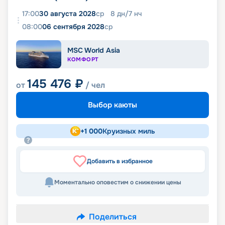
17:00
30 августа 2028
ср
8
дн
/
7
нч
08:00
06 сентября 2028
ср
MSC World Asia
КОМФОРТ
145 476
₽
от
/ чел
Выбор каюты
+
1 000
Круизных миль
Добавить в избранное
Моментально оповестим о снижении цены
Поделиться