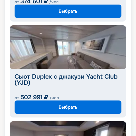
374 601
₽
от
/чел
Выбрать
Сьют Duplex с джакузи Yacht Club
(YJD)
502 991
₽
от
/чел
Выбрать