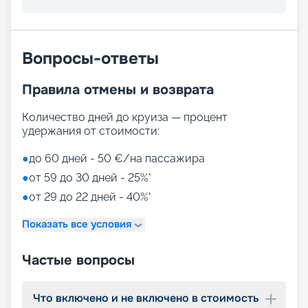
развлечений, от раслебления в спа-зонах до
активных спортивных игр.
На выбор представлены такие пространства:
Zen District (оздоровительный и
Вопросы-ответы
релаксационный комплекс только для взрослых)
Family District (с 10 детскими площадками/
Правила отмены и возврата
бассейнами, клубами, игровыми зонами)
Family Sundeck (зона для загара, подходящая
для детей)
Количество дней до круиза — процент
Aquapark (с открытыми игровыми
удержания от стоимости:
площадками, бассейнами-лягушатниками,
водными пушками, 3 водными горками с
●
до 60 дней - 50 €/на пассажира
эффектами виртуальной реальности)
●
от 59 до 30 дней - 25%*
мини-гольф и теннис
●
от 29 до 22 дней - 40%*
7 бассейнов
11 джакузи
Показать все условия
детский внутренний комплекс,
спроектированный Lego & Chicco
Частые вопросы
Что включено и не включено в стоимость