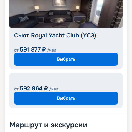
Сьют Royal Yacht Club (YC3)
591 877
₽
от
/чел
Выбрать
592 864
₽
от
/чел
Выбрать
Маршрут и экскурсии