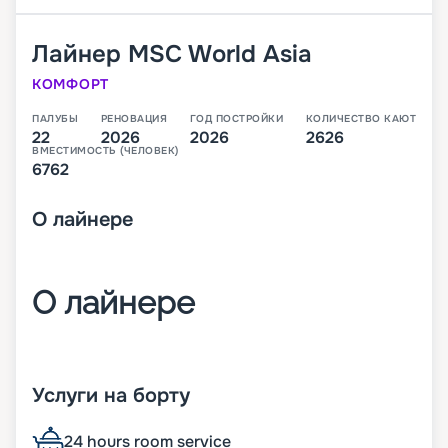
Лайнер
MSC World Asia
КОМФОРТ
ПАЛУБЫ
РЕНОВАЦИЯ
ГОД ПОСТРОЙКИ
КОЛИЧЕСТВО КАЮТ
22
2026
2026
2626
ВМЕСТИМОСТЬ (ЧЕЛОВЕК)
6762
О
лайнере
О лайнере
MSC World Asia – третий лайнер класса World,
который будет спущен на воду в 2026 году. В
Услуги на борту
своем первом сезоне он будет выполнять круизы
по Средиземноморью.
24 hours room service
На лайнере будет целые 22 палубы, с каютами,