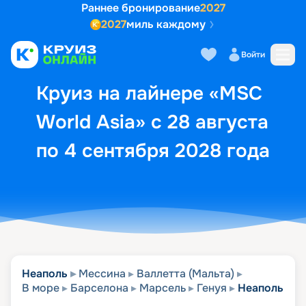
Раннее бронирование
2027
2027
миль каждому
Описание
Выбор кают
Маршрут и экск
Войти
Круиз на лайнере «MSC
World Asia» с 28 августа
по 4 сентября 2028 года
Неаполь
Мессина
Валлетта (Мальта)
В море
Барселона
Марсель
Генуя
Неаполь