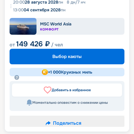
20:00
28 августа 2028
пн
8
дн
/
7
нч
13:00
04 сентября 2028
пн
MSC World Asia
КОМФОРТ
149 426
₽
от
/ чел
Выбор каюты
+
1 000
Круизных миль
Добавить в избранное
Моментально оповестим о снижении цены
Поделиться