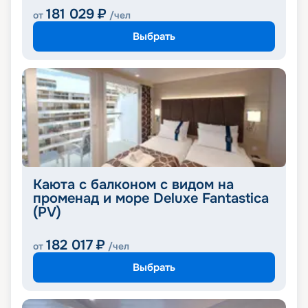
181 029
₽
от
/чел
Выбрать
Каюта с балконом с видом на
променад и море Deluxe Fantastica
(PV)
182 017
₽
от
/чел
Выбрать