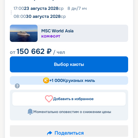
17:00
23 августа 2028
ср
8
дн
/
7
нч
08:00
30 августа 2028
ср
MSC World Asia
КОМФОРТ
150 662
₽
от
/ чел
Выбор каюты
+
1 000
Круизных миль
Добавить в избранное
Моментально оповестим о снижении цены
Поделиться