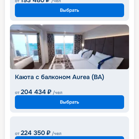
193 480
₽
от
/чел
Выбрать
Каюта с балконом Aurea (BA)
204 434
₽
от
/чел
Выбрать
224 350
₽
от
/чел