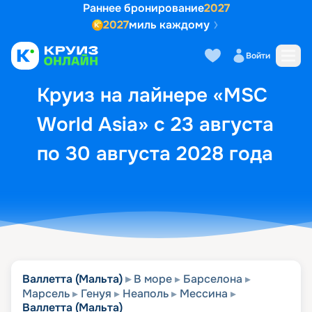
Раннее бронирование
2027
2027
миль каждому
Описание
Выбор кают
Маршрут и экск
Войти
Круиз на лайнере «MSC
World Asia» с 23 августа
по 30 августа 2028 года
Валлетта (Мальта)
В море
Барселона
Марсель
Генуя
Неаполь
Мессина
Валлетта (Мальта)