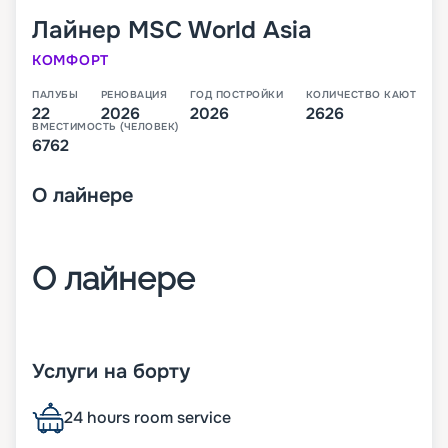
Лайнер
MSC World Asia
КОМФОРТ
ПАЛУБЫ
РЕНОВАЦИЯ
ГОД ПОСТРОЙКИ
КОЛИЧЕСТВО КАЮТ
22
2026
2026
2626
ВМЕСТИМОСТЬ (ЧЕЛОВЕК)
6762
О
лайнере
О лайнере
MSC World Asia – третий лайнер класса World,
который будет спущен на воду в 2026 году. В
Услуги на борту
своем первом сезоне он будет выполнять круизы
по Средиземноморью.
24 hours room service
На лайнере будет целые 22 палубы, с каютами,
ресторанами, барами и большим количеством