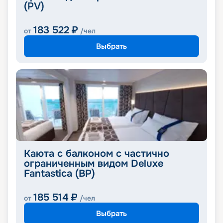
(PV)
183 522
₽
от
/чел
Выбрать
Каюта с балконом с частично
ограниченным видом Deluxe
Fantastica (BP)
185 514
₽
от
/чел
Выбрать