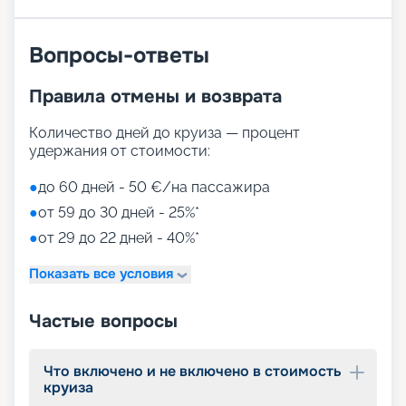
активных спортивных игр.
На выбор представлены такие пространства:
Zen District (оздоровительный и
Вопросы-ответы
релаксационный комплекс только для взрослых)
Family District (с 10 детскими площадками/
Правила отмены и возврата
бассейнами, клубами, игровыми зонами)
Family Sundeck (зона для загара, подходящая
для детей)
Количество дней до круиза — процент
Aquapark (с открытыми игровыми
удержания от стоимости:
площадками, бассейнами-лягушатниками,
водными пушками, 3 водными горками с
●
до 60 дней - 50 €/на пассажира
эффектами виртуальной реальности)
●
от 59 до 30 дней - 25%*
мини-гольф и теннис
●
от 29 до 22 дней - 40%*
7 бассейнов
11 джакузи
Показать все условия
детский внутренний комплекс,
спроектированный Lego & Chicco
Частые вопросы
Что включено и не включено в стоимость
круиза