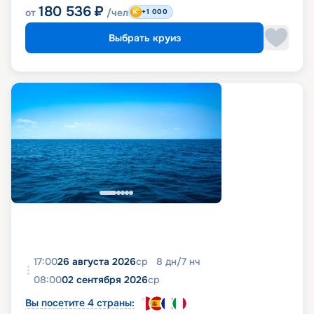
180 536
₽
от
/чел
+1 000
Выбрать круиз
17:00
26 августа 2026
ср
8
дн
/
7
нч
08:00
02 сентября 2026
ср
Вы посетите 4 страны: