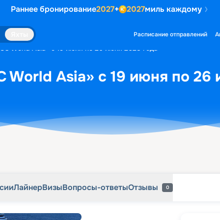
Раннее бронирование
2027
+
2027
миль каждому
рсии
Лайнер
Визы
Вопросы-ответы
Отзывы
0
Яхты
Расписание отправлений
А
SC World Asia» с 19 июня по 26 июня 2028 года
 World Asia» с 19 июня по 26
рсии
Лайнер
Визы
Вопросы-ответы
Отзывы
0