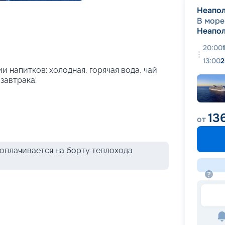
+
26
фотографий
Неапо
В море
Неапо
20:00
13:00
2
и напитков: холодная, горячая вода, чай
 завтрака;
13
от
оплачивается на борту теплохода