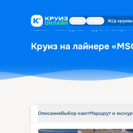
Описание
Выбор кают
Маршрут и экску
Река
Море
Ж/д круизы
Главная
•
Поиск круизов
•
Круиз на лайнере «M
Круиз на лайнере «MSC
Описание
Выбор кают
Маршрут и экску