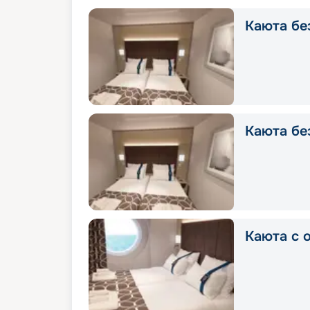
Каюта без
Каюта без
Каюта с о