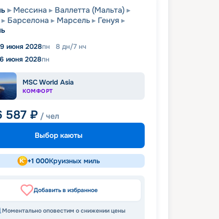
ль
Мессина
Валлетта (Мальта)
Барселона
Марсель
Генуя
ль
19 июня 2028
пн
8
дн
/
7
нч
6 июня 2028
пн
MSC World Asia
КОМФОРТ
6 587
₽
/ чел
Выбор каюты
+
1 000
Круизных миль
Добавить в избранное
Моментально оповестим о снижении цены