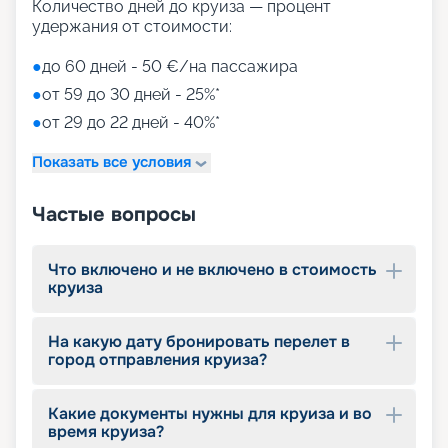
для детей)
Количество дней до круиза — процент
Aquapark (с открытыми игровыми
удержания от стоимости:
площадками, бассейнами-лягушатниками,
водными пушками, 3 водными горками с
●
до 60 дней - 50 €/на пассажира
эффектами виртуальной реальности)
●
от 59 до 30 дней - 25%*
мини-гольф и теннис
●
от 29 до 22 дней - 40%*
7 бассейнов
11 джакузи
Показать все условия
детский внутренний комплекс,
спроектированный Lego & Chicco
Частые вопросы
Что включено и не включено в стоимость
круиза
На какую дату бронировать перелет в
город отправления круиза?
Какие документы нужны для круиза и во
время круиза?