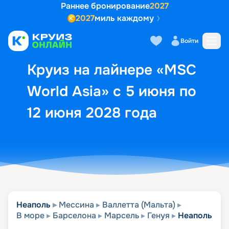
Раннее бронирование
2027
2027
миль каждому
Описание
Выбор кают
Маршрут и экск
Войти
Круиз на лайнере «MSC
World Asia» с 5 июня по
12 июня 2028 года
Неаполь
Мессина
Валлетта (Мальта)
В море
Барселона
Марсель
Генуя
Неаполь