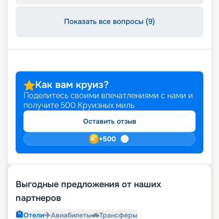
Показать все вопросы (9)
Как вам круиз?
Поделитесь своими впечатлениями с нами и
получите
500
Круизных миль
Оставить отзыв
+
500
Выгодные предложения от наших
партнеров
🏨
✈️
🚗
Отели
Авиабилеты
Трансферы