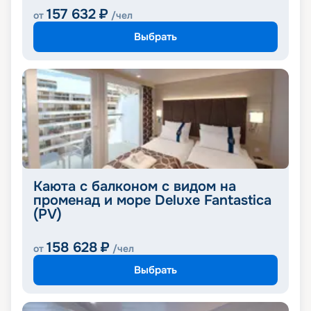
157 632
₽
от
/чел
Выбрать
Каюта с балконом с видом на
променад и море Deluxe Fantastica
(PV)
158 628
₽
от
/чел
Выбрать