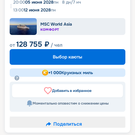
20:00
05 июня 2028
пн
8
дн
/
7
нч
13:00
12 июня 2028
пн
MSC World Asia
КОМФОРТ
128 755
₽
от
/ чел
Выбор каюты
+
1 000
Круизных миль
Добавить в избранное
Моментально оповестим о снижении цены
Поделиться