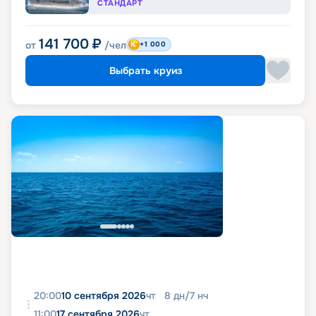
СТАНДАРТ
141 700
₽
от
/чел
+1 000
Выбрать круиз
20:00
10 сентября 2026
чт
8
дн
/
7
нч
11:00
17 сентября 2026
чт