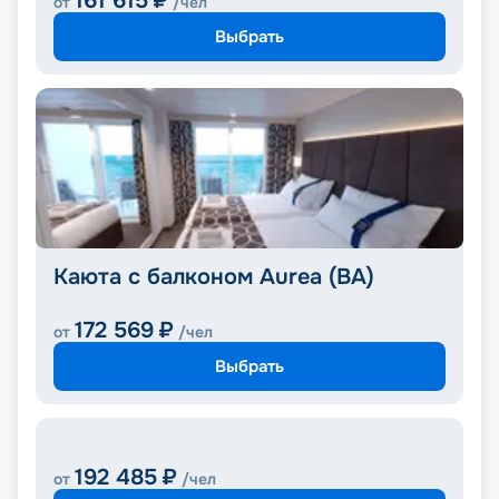
161 615
₽
от
/чел
Выбрать
Каюта с балконом Aurea (BA)
172 569
₽
от
/чел
Выбрать
192 485
₽
от
/чел