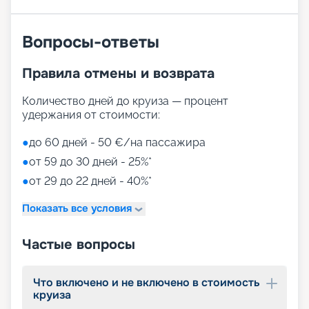
активных спортивных игр.
На выбор представлены такие пространства:
Zen District (оздоровительный и
Вопросы-ответы
релаксационный комплекс только для взрослых)
Family District (с 10 детскими площадками/
Правила отмены и возврата
бассейнами, клубами, игровыми зонами)
Family Sundeck (зона для загара, подходящая
для детей)
Количество дней до круиза — процент
Aquapark (с открытыми игровыми
удержания от стоимости:
площадками, бассейнами-лягушатниками,
водными пушками, 3 водными горками с
●
до 60 дней - 50 €/на пассажира
эффектами виртуальной реальности)
●
от 59 до 30 дней - 25%*
мини-гольф и теннис
●
от 29 до 22 дней - 40%*
7 бассейнов
11 джакузи
Показать все условия
детский внутренний комплекс,
спроектированный Lego & Chicco
Частые вопросы
Что включено и не включено в стоимость
круиза