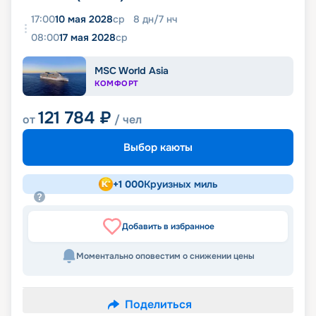
17:00
10 мая 2028
ср
8
дн
/
7
нч
08:00
17 мая 2028
ср
MSC World Asia
КОМФОРТ
121 784
₽
от
/ чел
Выбор каюты
+
1 000
Круизных миль
Добавить в избранное
Моментально оповестим о снижении цены
Поделиться