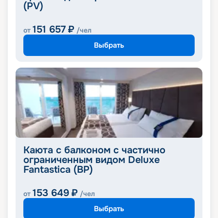
(PV)
151 657
₽
от
/чел
Выбрать
Каюта с балконом с частично
ограниченным видом Deluxe
Fantastica (BP)
153 649
₽
от
/чел
Выбрать