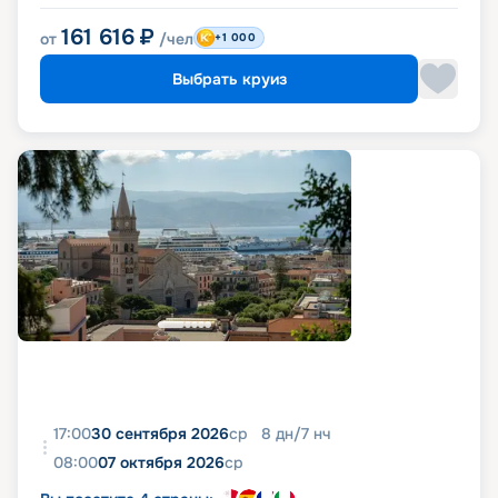
161 616
₽
от
/чел
+1 000
Выбрать круиз
17:00
30 сентября 2026
ср
8
дн
/
7
нч
08:00
07 октября 2026
ср