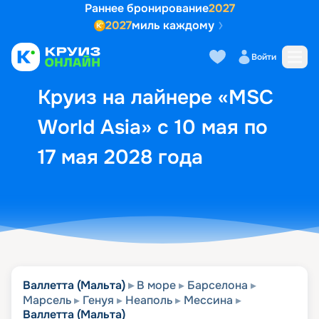
Раннее бронирование
2027
2027
миль каждому
Описание
Выбор кают
Маршрут и экск
Войти
Круиз на лайнере «MSC
World Asia» с 10 мая по
17 мая 2028 года
Валлетта (Мальта)
В море
Барселона
Марсель
Генуя
Неаполь
Мессина
Валлетта (Мальта)