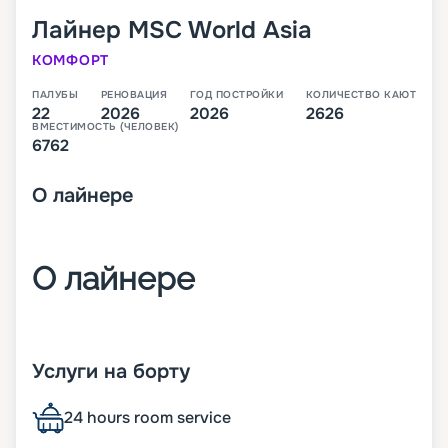
Лайнер
MSC World Asia
КОМФОРТ
ПАЛУБЫ
РЕНОВАЦИЯ
ГОД ПОСТРОЙКИ
КОЛИЧЕСТВО КАЮТ
22
2026
2026
2626
ВМЕСТИМОСТЬ (ЧЕЛОВЕК)
6762
О
лайнере
О лайнере
MSC World Asia – третий лайнер класса World,
который будет спущен на воду в 2026 году. В
Услуги на борту
своем первом сезоне он будет выполнять круизы
по Средиземноморью.
24 hours room service
На лайнере будет целые 22 палубы, с каютами,
ресторанами, барами и большим количеством