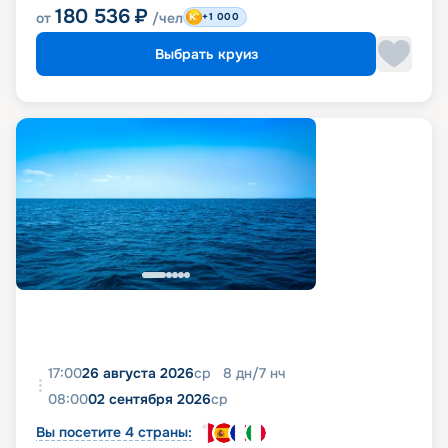
180 536
₽
от
/чел
+1 000
Выбрать круиз
17:00
26 августа 2026
ср
8
дн
/
7
нч
08:00
02 сентября 2026
ср
Вы посетите 4 страны: