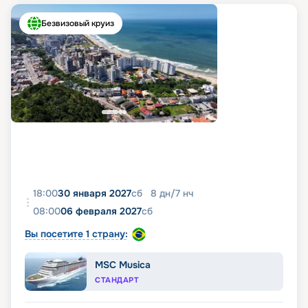
Безвизовый круиз
18:00
30 января 2027
сб
8
дн
/
7
нч
08:00
06 февраля 2027
сб
Вы посетите 1 страну:
MSC Musica
СТАНДАРТ