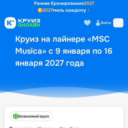
Раннее бронирование
2027
2027
миль каждому
Описание
Выбор кают
Маршрут и экск
Войти
Круиз на лайнере «MSC
Musica» с 9 января по 16
января 2027 года
Безвизовый круиз