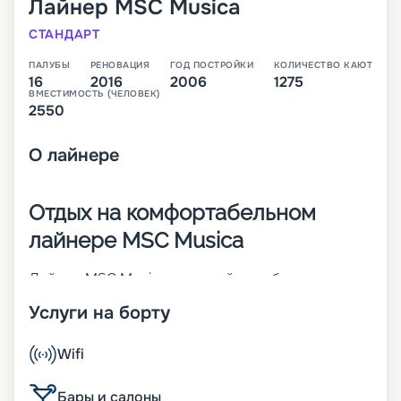
Лайнер
MSC Musica
СТАНДАРТ
ПАЛУБЫ
РЕНОВАЦИЯ
ГОД ПОСТРОЙКИ
КОЛИЧЕСТВО КАЮТ
16
2016
2006
1275
ВМЕСТИМОСТЬ (ЧЕЛОВЕК)
2550
О
лайнере
Отдых на комфортабельном
лайнере MSC Musica
Лайнер MSC Musica – первый корабль своего
класса. Построен во Франции в 2006 году. Чтобы
Услуги на борту
повысить показатели долговечности,
надежности и комфорта, в 2016 году была
проведена реновация судна. На 16-палубном (из
Wifi
них 13 пассажирских) корабле может
разместиться до 2 550 человек. Его изюминка –
Бары и салоны