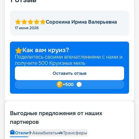
Сорокина Ирина Валерьевна
17 июня 2026
Как вам круиз?
Поделитесь своими впечатлениями с нами и
получите
500
Круизных миль
Оставить отзыв
+
500
Выгодные предложения от наших
партнеров
🏨
✈️
🚗
Отели
Авиабилеты
Трансферы