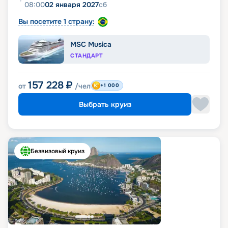
08:00
02 января 2027
сб
Вы посетите 1 страну:
MSC Musica
СТАНДАРТ
157 228
₽
от
/чел
+1 000
Выбрать круиз
Безвизовый круиз