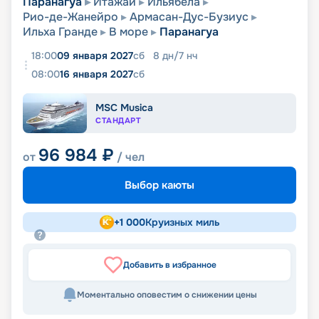
Паранагуа
Итажаи
Ильябела
Рио-де-Жанейро
Армасан-Дус-Бузиус
Ильха Гранде
В море
Паранагуа
18:00
09 января 2027
сб
8
дн
/
7
нч
08:00
16 января 2027
сб
MSC Musica
СТАНДАРТ
96 984
₽
от
/ чел
Выбор каюты
+
1 000
Круизных миль
Добавить в избранное
Моментально оповестим о снижении цены