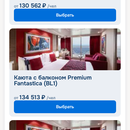
130 562
₽
от
/чел
Выбрать
Каюта с балконом Premium
Fantastica (BL1)
134 513
₽
от
/чел
Выбрать