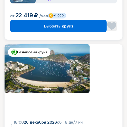
22 419
₽
от
/чел
+1 000
Выбрать круиз
Безвизовый круиз
18:00
26 декабря 2026
сб
8
дн
/
7
нч