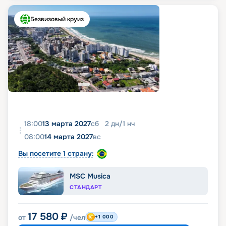
Безвизовый круиз
18:00
13 марта 2027
сб
2
дн
/
1
нч
08:00
14 марта 2027
вс
Вы посетите 1 страну:
MSC Musica
СТАНДАРТ
17 580
₽
от
/чел
+1 000