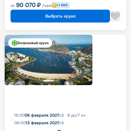
90 070
₽
от
/чел
+1 000
Выбрать круиз
Безвизовый круиз
18:00
06 февраля 2027
сб
8
дн
/
7
нч
08:00
13 февраля 2027
сб