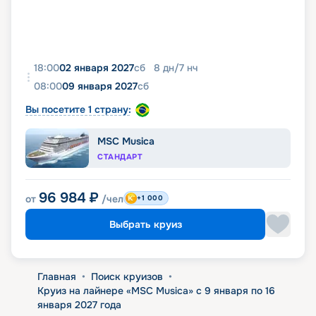
18:00
02 января 2027
сб
8
дн
/
7
нч
08:00
09 января 2027
сб
Вы посетите 1 страну:
MSC Musica
СТАНДАРТ
96 984
₽
от
/чел
+1 000
Выбрать круиз
Главная
•
Поиск круизов
•
Круиз на лайнере «MSC Musica» с 9 января по 16
января 2027 года