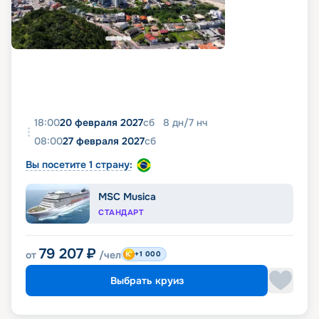
18:00
20 февраля 2027
сб
8
дн
/
7
нч
08:00
27 февраля 2027
сб
Вы посетите 1 страну:
MSC Musica
СТАНДАРТ
79 207
₽
от
/чел
+1 000
Выбрать круиз