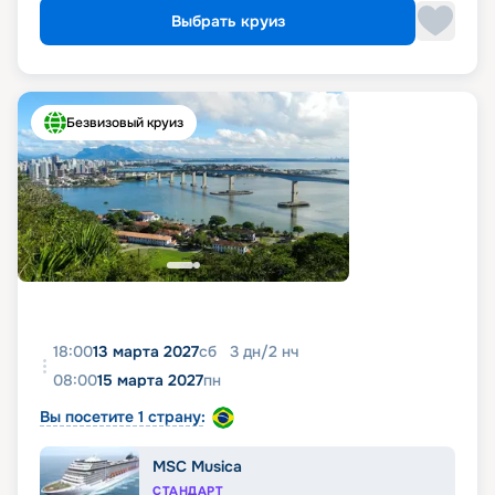
Выбрать круиз
Безвизовый круиз
18:00
13 марта 2027
сб
3
дн
/
2
нч
08:00
15 марта 2027
пн
Вы посетите 1 страну:
MSC Musica
СТАНДАРТ