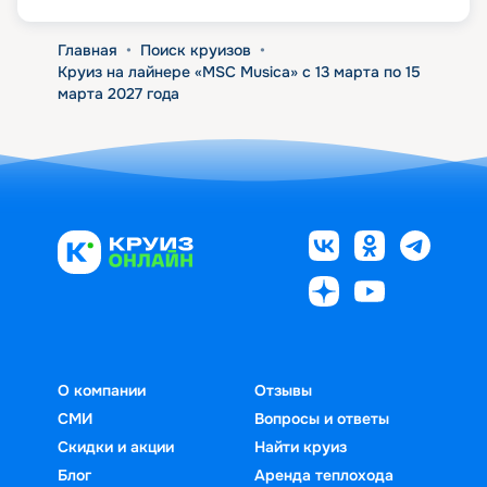
Главная
•
Поиск круизов
•
Круиз на лайнере «MSC Musica» с 13 марта по 15
марта 2027 года
О компании
Отзывы
СМИ
Вопросы и ответы
Скидки и акции
Найти круиз
Блог
Аренда теплохода