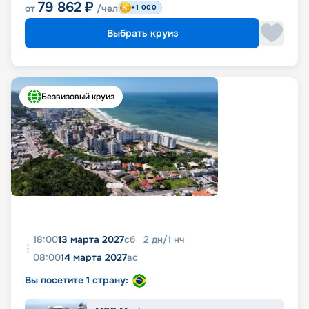
79 862
₽
от
/чел
+1 000
Выбрать круиз
Безвизовый круиз
18:00
13 марта 2027
сб
2
дн
/
1
нч
08:00
14 марта 2027
вс
Вы посетите 1 страну: