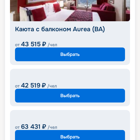
Каюта с балконом Aurea (BA)
43 515
₽
от
/чел
Выбрать
42 519
₽
от
/чел
Выбрать
63 431
₽
от
/чел
Выбрать