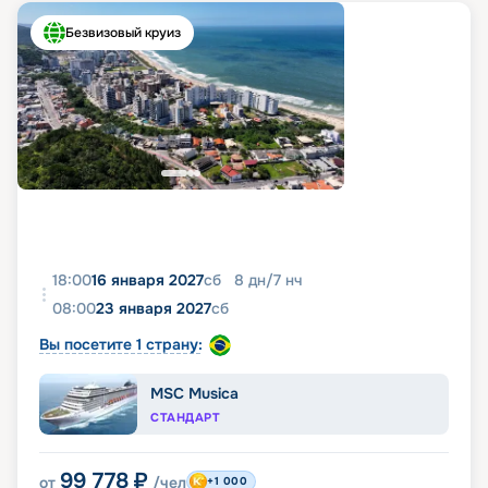
Безвизовый круиз
18:00
16 января 2027
сб
8
дн
/
7
нч
08:00
23 января 2027
сб
Вы посетите 1 страну:
MSC Musica
СТАНДАРТ
99 778
₽
от
/чел
+1 000