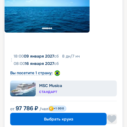
18:00
09 января 2027
сб
8
дн
/
7
нч
08:00
16 января 2027
сб
Вы посетите 1 страну:
MSC Musica
СТАНДАРТ
97 786
₽
от
/чел
+1 000
Выбрать круиз