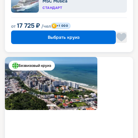
MSC Musica
СТАНДАРТ
17 725
₽
от
/чел
+1 000
Выбрать круиз
Безвизовый круиз