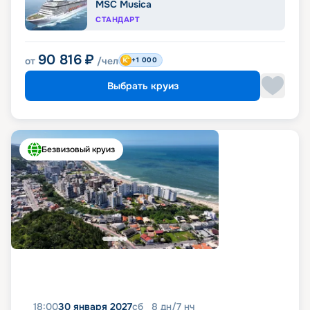
MSC Musica
СТАНДАРТ
90 816
₽
от
/чел
+1 000
Выбрать круиз
Безвизовый круиз
18:00
30 января 2027
сб
8
дн
/
7
нч