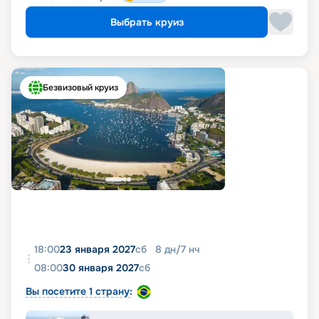
Выбрать круиз
Безвизовый круиз
18:00
23 января 2027
сб
8
дн
/
7
нч
08:00
30 января 2027
сб
Вы посетите 1 страну: