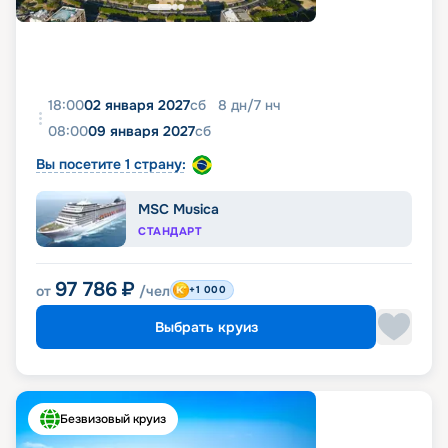
18:00
02 января 2027
сб
8
дн
/
7
нч
08:00
09 января 2027
сб
Вы посетите 1 страну:
MSC Musica
СТАНДАРТ
97 786
₽
от
/чел
+1 000
Выбрать круиз
Безвизовый круиз