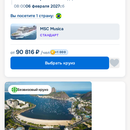
08:00
06 февраля 2027
сб
Вы посетите 1 страну:
MSC Musica
СТАНДАРТ
90 816
₽
от
/чел
+1 000
Выбрать круиз
Безвизовый круиз