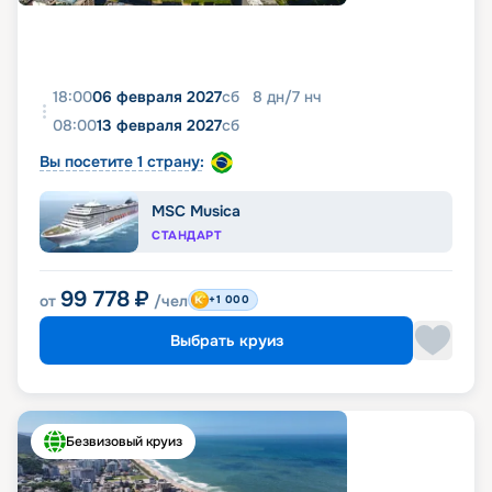
18:00
06 февраля 2027
сб
8
дн
/
7
нч
08:00
13 февраля 2027
сб
Вы посетите 1 страну:
MSC Musica
СТАНДАРТ
99 778
₽
от
/чел
+1 000
Выбрать круиз
Безвизовый круиз