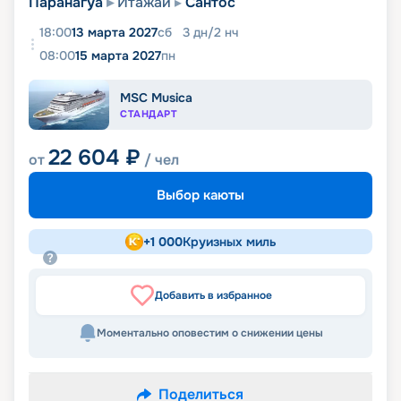
Паранагуа
Итажаи
Сантос
18:00
13 марта 2027
сб
3
дн
/
2
нч
08:00
15 марта 2027
пн
MSC Musica
СТАНДАРТ
22 604
₽
от
/ чел
Выбор каюты
+
1 000
Круизных миль
Добавить в избранное
Моментально оповестим о снижении цены
Поделиться