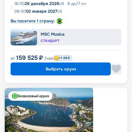
18:00
26 декабря 2026
сб
8
дн
/
7
нч
08:00
02 января 2027
сб
Вы посетите 1 страну:
MSC Musica
СТАНДАРТ
159 525
₽
от
/чел
+1 000
Выбрать круиз
Безвизовый круиз