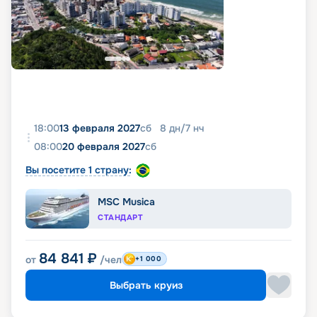
18:00
13 февраля 2027
сб
8
дн
/
7
нч
08:00
20 февраля 2027
сб
Вы посетите 1 страну:
MSC Musica
СТАНДАРТ
84 841
₽
от
/чел
+1 000
Выбрать круиз