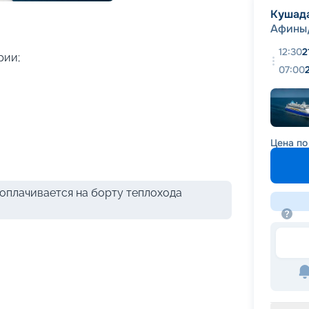
+
17
фотографий
Кушад
Афины
12:30
2
рии;
07:00
Цена по
оплачивается на борту теплохода