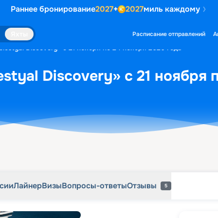
Раннее бронирование
2027
+
2027
миль каждому
рсии
Лайнер
Визы
Вопросы-ответы
Отзывы
5
Яхты
Расписание отправлений
А
lestyal Discovery» с 21 ноября по 24 ноября 2026 года
styal Discovery» с 21 ноября 
рсии
Лайнер
Визы
Вопросы-ответы
Отзывы
5