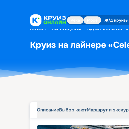
Описание
Выбор кают
Маршрут и экску
Река
Море
Ж/д круизы
Главная
•
Поиск круизов
•
Круиз на лайнере «Ce
Круиз на лайнере «Cele
Описание
Выбор кают
Маршрут и экску