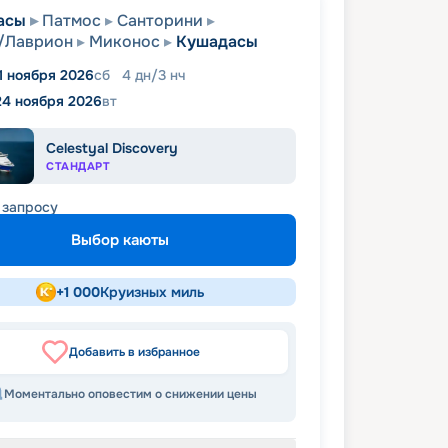
асы
Патмос
Санторини
/Лаврион
Миконос
Кушадасы
1 ноября 2026
сб
4
дн
/
3
нч
24 ноября 2026
вт
Celestyal Discovery
СТАНДАРТ
 запросу
Выбор каюты
+
1 000
Круизных миль
Добавить в избранное
Моментально оповестим о снижении цены