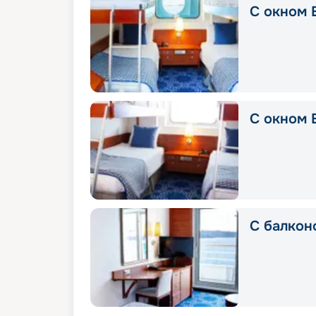
С окном 
С окном E
С балкон