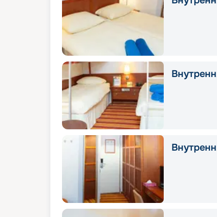
Внутрення
Внутрення
Внутрення