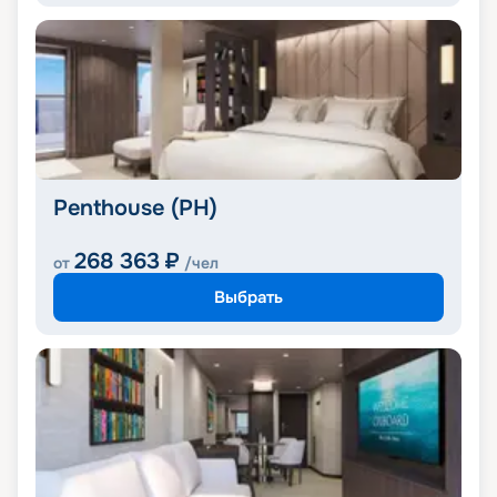
Penthouse (PH)
268 363
₽
от
/чел
Выбрать