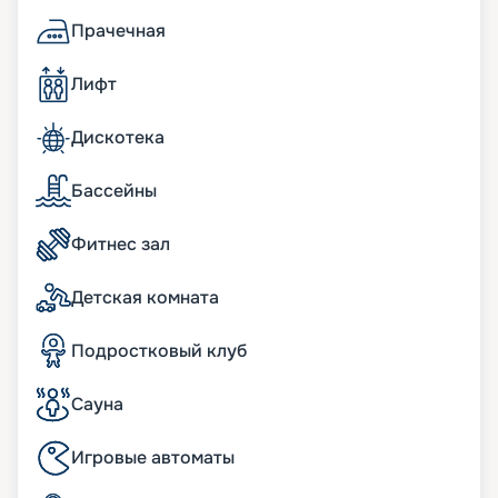
обеденной зоной и шезлонгами; кофемашина и
Прачечная
чайная станция; мини-бар, пополняемый по
потребностям гостей; пара биноклей; халаты и
Лифт
тапочки в ванных комнатах; фен Dyson
Supersonic; меню подушек; просторные
гардеробные с туалетным столиком.
Дискотека
бесплатный Wi-Fi;
информационно-развлекательная система,
Бассейны
включая Smart TV, легкое подключение к
персональным гаджетам;
Фитнес зал
телефон с голосовой почтой;
беспроводная зарядная станция на
прикроватных тумбочках;
Детская комната
система индивидуального климат-контроля;
24 часа в сутки консьерж-служба;
Подростковый клуб
24 часа в сутки обслуживание номеров «in-suite
dining»;
24 часа в сутки батлер-сервис (действует для
Сауна
резиденций);
24 часа в сутки услуги прачечной, глажки (может
Игровые автоматы
взиматься дополнительная плата);
ежедневная уборка дважды в день, включая