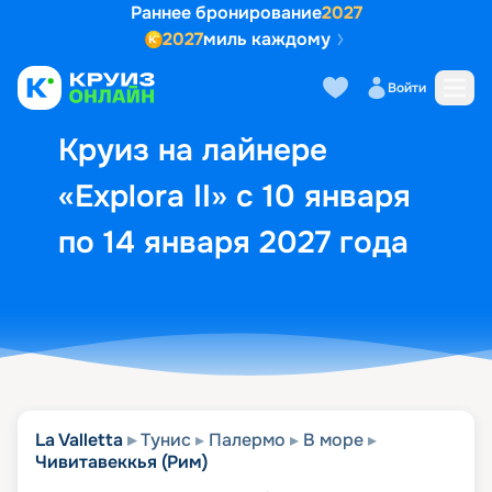
Раннее бронирование
2027
2027
миль каждому
Описание
Выбор кают
Маршрут и экск
Войти
Круиз на лайнере
«Explora II» с 10 января
по 14 января 2027 года
La Valletta
Тунис
Палермо
В море
Чивитавеккья (Рим)