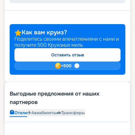
Как вам круиз?
Поделитесь своими впечатлениями с нами и
получите
500
Круизных миль
Оставить отзыв
+
500
Выгодные предложения от наших
партнеров
🏨
✈️
🚗
Отели
Авиабилеты
Трансферы