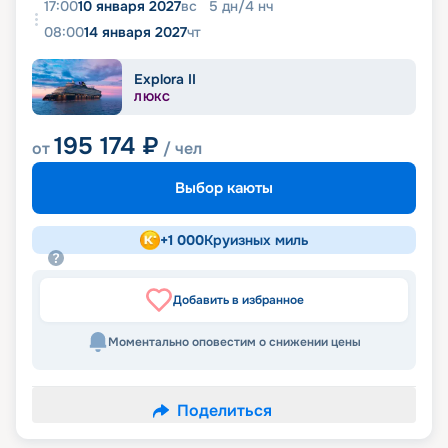
17:00
10 января 2027
вс
5
дн
/
4
нч
08:00
14 января 2027
чт
Explora II
ЛЮКС
195 174
₽
от
/ чел
Выбор каюты
+
1 000
Круизных миль
Добавить в избранное
Моментально оповестим о снижении цены
Поделиться