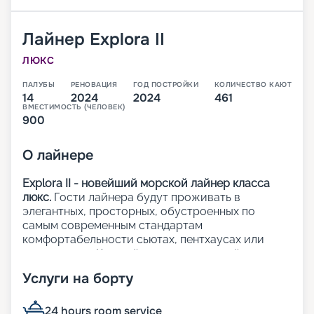
Лайнер
Explora II
ЛЮКС
ПАЛУБЫ
РЕНОВАЦИЯ
ГОД ПОСТРОЙКИ
КОЛИЧЕСТВО КАЮТ
14
2024
2024
461
ВМЕСТИМОСТЬ (ЧЕЛОВЕК)
900
О
лайнере
Explora II - новейший морской лайнер класса
люкс.
Гости лайнера будут проживать в
элегантных, просторных, обустроенных по
самым современным стандартам
комфортабельности сьютах, пентхаусах или
резиденциях. Каждый из 461 люксов лайнера с
панорамными окнами с видом на океан и
Услуги на борту
приватными террасами.
На лайнере:
24 hours room service