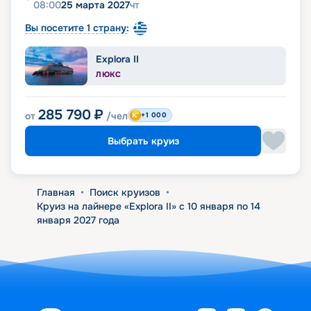
08:00
25 марта 2027
чт
Вы посетите 1 страну:
Explora II
ЛЮКС
285 790
₽
от
/чел
+1 000
Выбрать круиз
Главная
•
Поиск круизов
•
Круиз на лайнере «Explora II» с 10 января по 14
января 2027 года