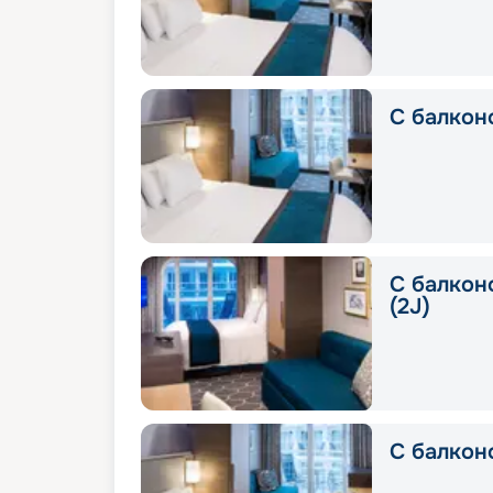
С балконо
С балконо
(2J)
С балкон