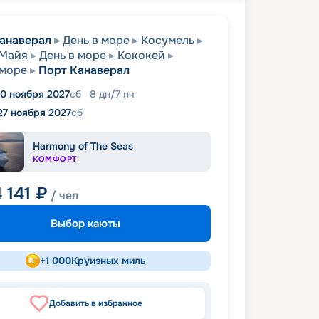
анаверал
День в море
Косумель
-Майя
День в море
Кококей
 море
Порт Канаверал
0 ноября 2027
сб
8
дн
/
7
нч
27 ноября 2027
сб
Harmony of The Seas
КОМФОРТ
 141
₽
/ чел
Выбор каюты
+
1 000
Круизных миль
Добавить в избранное