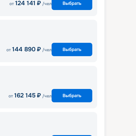
124 141
₽
Выбрать
от
/чел
144 890
₽
Выбрать
от
/чел
162 145
₽
Выбрать
от
/чел