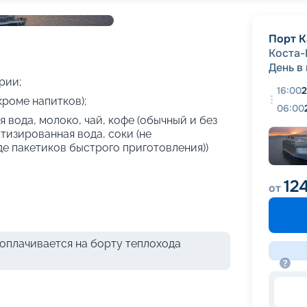
+
42
фотографий
Порт К
Коста
День в
рии;
16:00
2
кроме напитков);
06:00
 вода, молоко, чай, кофе (обычный и без
атизированная вода, соки (не
де пакетиков быстрого приготовления))
124
от
оплачивается на борту теплохода