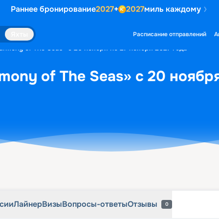
Раннее бронирование
2027
+
2027
миль каждому
рсии
Лайнер
Визы
Вопросы-ответы
Отзывы
0
Яхты
Расписание отправлений
А
rmony of The Seas» с 20 ноября по 27 ноября 2027 года
mony of The Seas» с 20 ноября
рсии
Лайнер
Визы
Вопросы-ответы
Отзывы
0