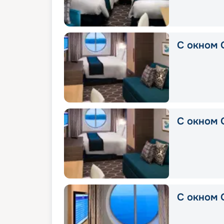
С окном 
С окном 
С окном 