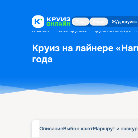
Описание
Выбор кают
Маршрут и экску
Река
Море
Ж/д круизы
Главная
•
Поиск круизов
•
Круиз на лайнере «Ha
Круиз на лайнере «Har
года
Описание
Выбор кают
Маршрут и экску