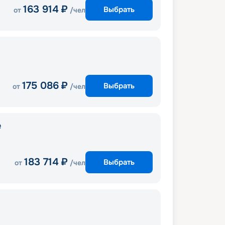
163 914
₽
Выбрать
от
/чел
175 086
₽
Выбрать
от
/чел
e
183 714
₽
Выбрать
от
/чел