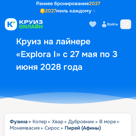
Раннее бронирование
2027
2027
миль каждому
Описание
Выбор кают
Маршрут и экск
Войти
Круиз на лайнере
«Explora I» с 27 мая по 3
июня 2028 года
Фузина
Копер
Хвар
Дубровник
В море
Монемвасия
Сирос
Пирей (Афины)