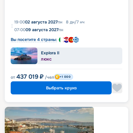
19:00
02 августа 2027
пн
8
дн
/
7
нч
07:00
09 августа 2027
пн
Вы посетите 4 страны:
Explora II
ЛЮКС
437 019
₽
от
/чел
+1 000
Выбрать круиз