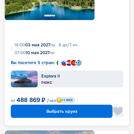
19:00
03 мая 2027
пн
8
дн
/
7
нч
07:00
10 мая 2027
пн
Вы посетите 5 стран:
Explora II
ЛЮКС
488 869
₽
от
/чел
+1 000
Выбрать круиз