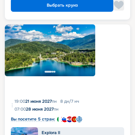
Выбрать круиз
19:00
21 июня 2027
пн
8
дн
/
7
нч
07:00
28 июня 2027
пн
Вы посетите 5 стран:
Explora II