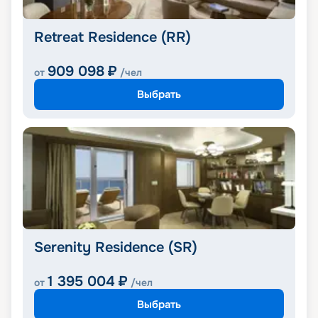
Retreat Residence (RR)
909 098
₽
от
/чел
Выбрать
Serenity Residence (SR)
1 395 004
₽
от
/чел
Выбрать