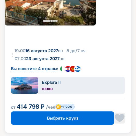
19:00
16 августа 2027
пн
8
дн
/
7
нч
07:00
23 августа 2027
пн
Вы посетите 4 страны:
Explora II
ЛЮКС
414 798
₽
от
/чел
+1 000
Выбрать круиз