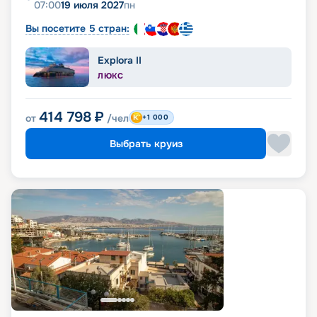
07:00
19 июля 2027
пн
Вы посетите 5 стран:
Explora II
ЛЮКС
414 798
₽
от
/чел
+1 000
Выбрать круиз