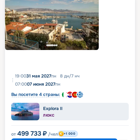
19:00
31 мая 2027
пн
8
дн
/
7
нч
07:00
07 июня 2027
пн
Вы посетите 4 страны:
Explora II
ЛЮКС
499 733
₽
от
/чел
+1 000