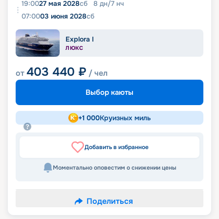
19:00
27 мая 2028
сб
8
дн
/
7
нч
07:00
03 июня 2028
сб
Explora I
ЛЮКС
403 440
₽
от
/ чел
Выбор каюты
+
1 000
Круизных миль
Добавить в избранное
Моментально оповестим о снижении цены
Поделиться