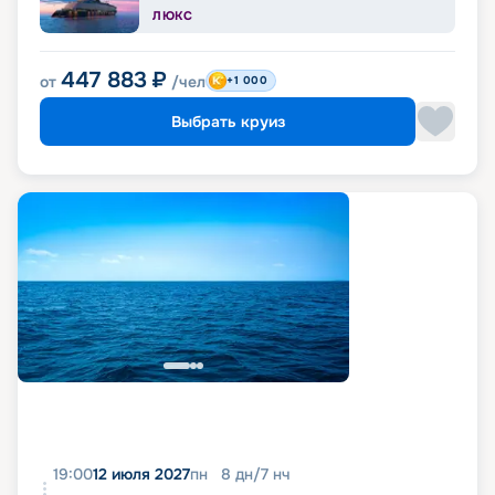
ЛЮКС
447 883
₽
от
/чел
+1 000
Выбрать круиз
19:00
12 июля 2027
пн
8
дн
/
7
нч