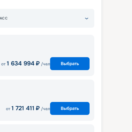
АСС
1 634 994
₽
Выбрать
от
/чел
1 721 411
₽
Выбрать
от
/чел