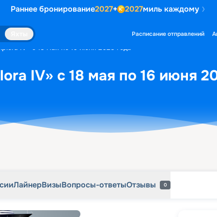
Раннее бронирование
2027
+
2027
миль каждому
рсии
Лайнер
Визы
Вопросы-ответы
Отзывы
0
Яхты
Расписание отправлений
А
plora IV» с 18 мая по 16 июня 2028 года
ora IV» с 18 мая по 16 июня 2
рсии
Лайнер
Визы
Вопросы-ответы
Отзывы
0