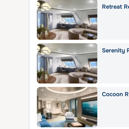
Retreat R
Serenity 
Cocoon R