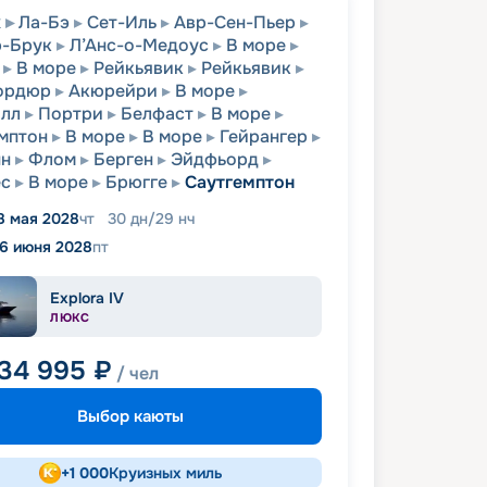
к
Ла-Бэ
Сет-Иль
Авр-Сен-Пьер
р-Брук
Л’Анс-о-Медоус
В море
В море
Рейкьявик
Рейкьявик
ордюр
Акюрейри
В море
олл
Портри
Белфаст
В море
мптон
В море
В море
Гейрангер
нн
Флом
Берген
Эйдфьорд
ес
В море
Брюгге
Саутгемптон
8 мая 2028
чт
30
дн
/
29
нч
16 июня 2028
пт
Explora IV
ЛЮКС
634 995
₽
/ чел
Выбор каюты
+
1 000
Круизных миль