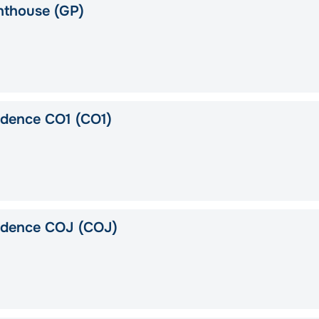
nthouse (GP)
idence CO1 (CO1)
idence COJ (COJ)