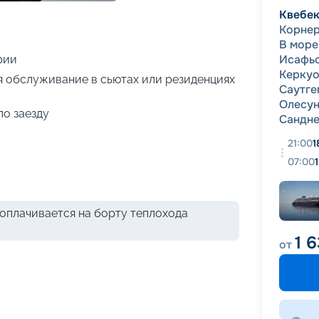
+
14
фотографий
Квебе
Корне
В море
Исафь
рии
Керку
я обслуживание в сьютах или резиденциях
Саутге
Олесу
по заезду
Сандн
21:00
1
07:00
оплачивается на борту теплохода
1 
от