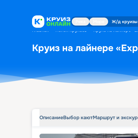
Описание
Выбор кают
Маршрут и экску
Река
Море
Ж/д круизы
Главная
•
Поиск круизов
•
Круиз на лайнере «Ex
Круиз на лайнере «Expl
Описание
Выбор кают
Маршрут и экску