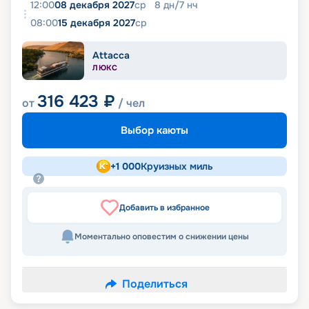
12:00
08 декабря 2027
ср
8
дн
/
7
нч
08:00
15 декабря 2027
ср
Attacca
ЛЮКС
316 423
₽
от
/ чел
Выбор каюты
+
1 000
Круизных миль
Добавить в избранное
Моментально оповестим о снижении цены
Поделиться