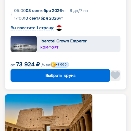
05:00
03 сентября 2026
чт
8
дн
/
7
нч
17:00
10 сентября 2026
чт
Вы посетите 1 страну:
Iberotel Crown Emperor
КОМФОРТ
73 924
₽
от
/чел
+1 000
Выбрать круиз