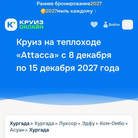
Раннее бронирование
2027
2027
миль каждому
Описание
Выбор кают
Маршрут и экск
Войти
Круиз на теплоходе
«Attacca» с 8 декабря
по 15 декабря 2027 года
Хургада
Хургада
Луксор
Эдфу
Ком-Омбо
Асуан
Хургада