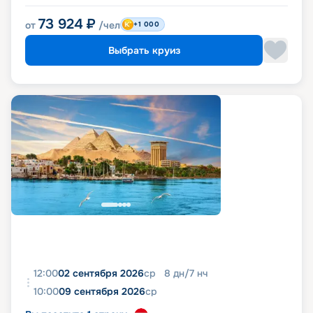
73 924
₽
от
/чел
+1 000
Выбрать круиз
12:00
02 сентября 2026
ср
8
дн
/
7
нч
10:00
09 сентября 2026
ср