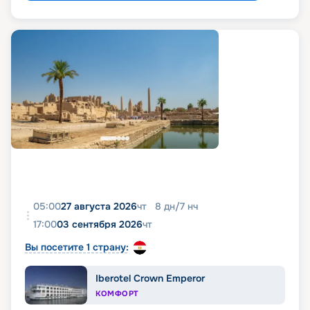
05:00
27 августа 2026
чт
8
дн
/
7
нч
17:00
03 сентября 2026
чт
Вы посетите 1 страну:
Iberotel Crown Emperor
КОМФОРТ