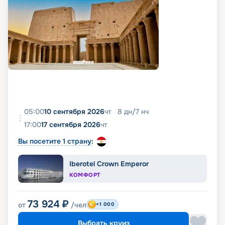
05:00
10 сентября 2026
чт
8
дн
/
7
нч
17:00
17 сентября 2026
чт
Вы посетите 1 страну:
Iberotel Crown Emperor
КОМФОРТ
73 924
₽
от
/чел
+1 000
Выбрать круиз