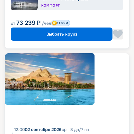
КОМФОРТ
73 239
₽
от
/чел
+1 000
Выбрать круиз
12:00
02 сентября 2026
ср
8
дн
/
7
нч