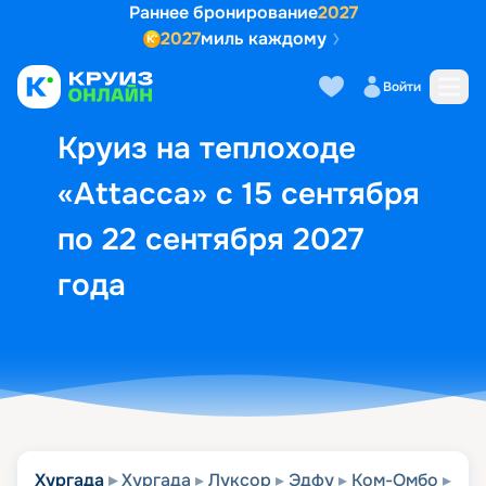
Раннее бронирование
2027
2027
миль каждому
Описание
Выбор кают
Маршрут и экск
Войти
Круиз на теплоходе
«Attacca» с 15 сентября
по 22 сентября 2027
года
Хургада
Хургада
Луксор
Эдфу
Ком-Омбо