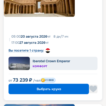
05:00
20 августа 2026
чт
8
дн
/
7
нч
17:00
27 августа 2026
чт
Вы посетите 1 страну:
Iberotel Crown Emperor
КОМФОРТ
73 239
₽
от
/чел
+1 000
Выбрать круиз