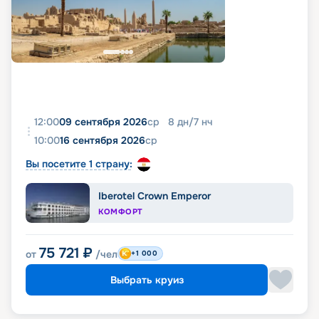
12:00
09 сентября 2026
ср
8
дн
/
7
нч
10:00
16 сентября 2026
ср
Вы посетите 1 страну:
Iberotel Crown Emperor
КОМФОРТ
75 721
₽
от
/чел
+1 000
Выбрать круиз