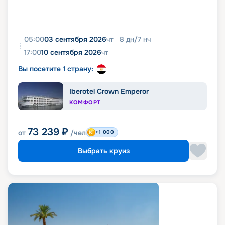
05:00
03 сентября 2026
чт
8
дн
/
7
нч
17:00
10 сентября 2026
чт
Вы посетите 1 страну:
Iberotel Crown Emperor
КОМФОРТ
73 239
₽
от
/чел
+1 000
Выбрать круиз