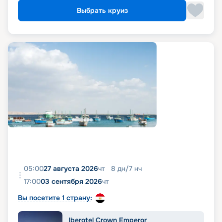
Выбрать круиз
05:00
27 августа 2026
чт
8
дн
/
7
нч
17:00
03 сентября 2026
чт
Вы посетите 1 страну:
Iberotel Crown Emperor