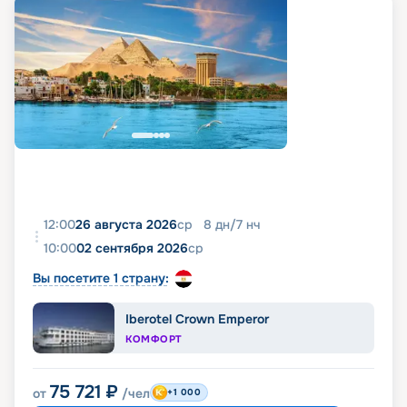
12:00
26 августа 2026
ср
8
дн
/
7
нч
10:00
02 сентября 2026
ср
Вы посетите 1 страну:
Iberotel Crown Emperor
КОМФОРТ
75 721
₽
от
/чел
+1 000