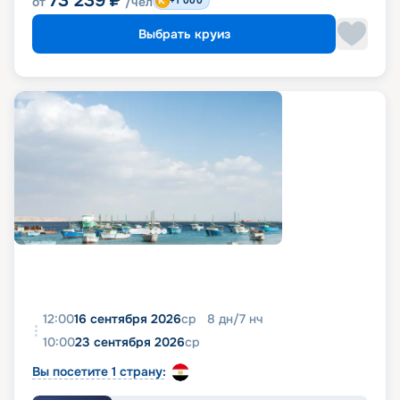
73 239
₽
от
/чел
+1 000
Выбрать круиз
12:00
16 сентября 2026
ср
8
дн
/
7
нч
10:00
23 сентября 2026
ср
Вы посетите 1 страну: