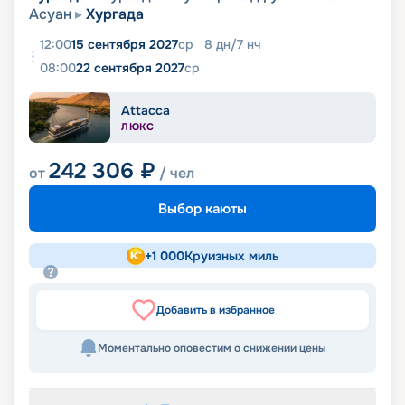
Асуан
Хургада
12:00
15 сентября 2027
ср
8
дн
/
7
нч
08:00
22 сентября 2027
ср
Attacca
ЛЮКС
242 306
₽
от
/ чел
Выбор каюты
+
1 000
Круизных миль
Добавить в избранное
Моментально оповестим о снижении цены