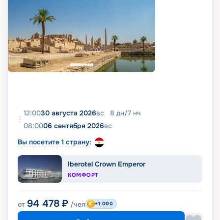
12:00
30 августа 2026
вс
8
дн
/
7
нч
08:00
06 сентября 2026
вс
Вы посетите 1 страну:
Iberotel Crown Emperor
КОМФОРТ
94 478
₽
от
/чел
+1 000