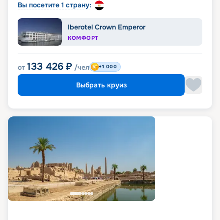
Вы посетите 1 страну:
Iberotel Crown Emperor
КОМФОРТ
133 426
₽
от
/чел
+1 000
Выбрать круиз