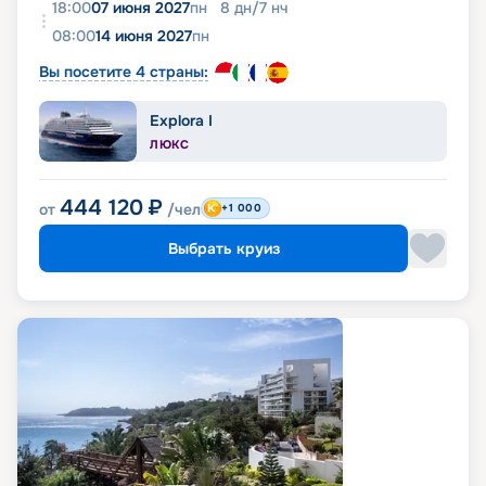
18:00
07 июня 2027
пн
8
дн
/
7
нч
08:00
14 июня 2027
пн
Вы посетите 4 страны:
Explora I
ЛЮКС
444 120
₽
от
/чел
+1 000
Выбрать круиз