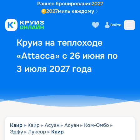
Раннее бронирование
2027
2027
миль каждому
Описание
Выбор кают
Маршрут и экск
Войти
Круиз на теплоходе
«Attacca» с 26 июня по
3 июля 2027 года
Каир
Каир
Асуан
Асуан
Ком-Омбо
Эдфу
Луксор
Каир