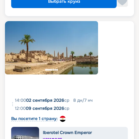
Выбрать круиз
14:00
02 сентября 2026
ср
8
дн
/
7
нч
12:00
09 сентября 2026
ср
Вы посетите 1 страну:
Iberotel Crown Emperor