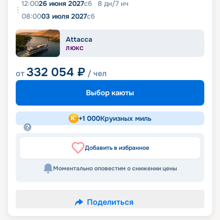
12:00
26 июня 2027
сб
8
дн
/
7
нч
08:00
03 июля 2027
сб
Attacca
ЛЮКС
332 054
₽
от
/ чел
Выбор каюты
+
1 000
Круизных миль
Добавить в избранное
Моментально оповестим о снижении цены
Поделиться