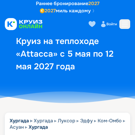
Раннее бронирование
2027
2027
миль каждому
Описание
Выбор кают
Маршрут и экск
Войти
Круиз на теплоходе
«Attacca» с 5 мая по 12
мая 2027 года
Хургада
Хургада
Луксор
Эдфу
Ком-Омбо
Асуан
Хургада