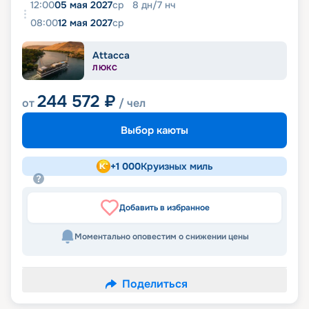
12:00
05 мая 2027
ср
8
дн
/
7
нч
08:00
12 мая 2027
ср
Attacca
ЛЮКС
244 572
₽
от
/ чел
Выбор каюты
+
1 000
Круизных миль
Добавить в избранное
Моментально оповестим о снижении цены
Поделиться