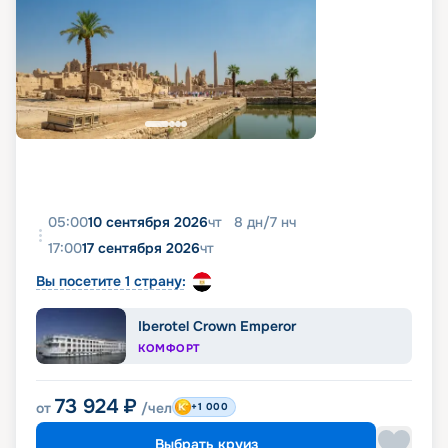
05:00
10 сентября 2026
чт
8
дн
/
7
нч
17:00
17 сентября 2026
чт
Вы посетите 1 страну:
Iberotel Crown Emperor
КОМФОРТ
73 924
₽
от
/чел
+1 000
Выбрать круиз