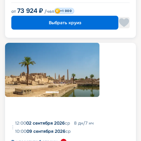
73 924
₽
от
/чел
+1 000
Выбрать круиз
12:00
02 сентября 2026
ср
8
дн
/
7
нч
10:00
09 сентября 2026
ср