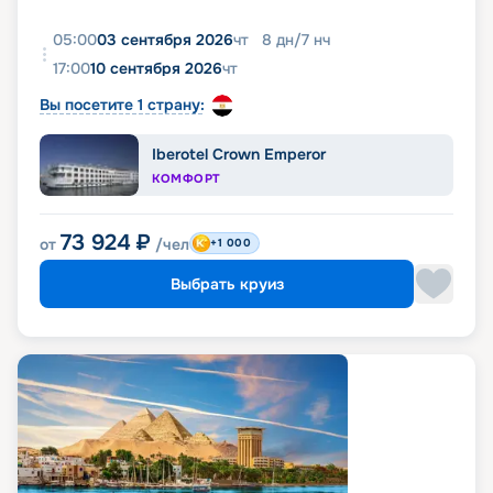
05:00
03 сентября 2026
чт
8
дн
/
7
нч
17:00
10 сентября 2026
чт
Вы посетите 1 страну:
Iberotel Crown Emperor
КОМФОРТ
73 924
₽
от
/чел
+1 000
Выбрать круиз