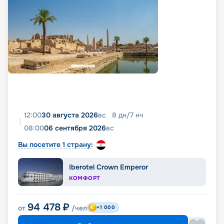
12:00
30 августа 2026
вс
8
дн
/
7
нч
08:00
06 сентября 2026
вс
Вы посетите 1 страну:
Iberotel Crown Emperor
КОМФОРТ
94 478
₽
от
/чел
+1 000