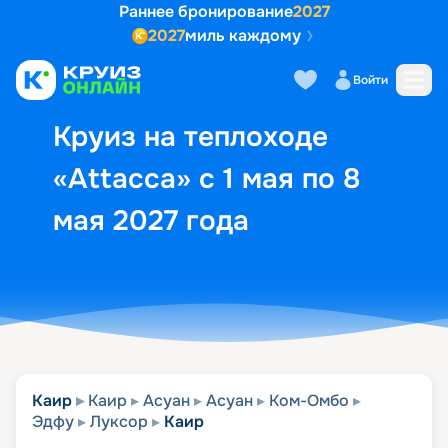
Раннее бронирование
2027
2027
миль каждому
Описание
Выбор кают
Маршрут и экск
Войти
Круиз на теплоходе
«Attacca» с 1 мая по 8
мая 2027 года
Каир
Каир
Асуан
Асуан
Ком-Омбо
Эдфу
Луксор
Каир