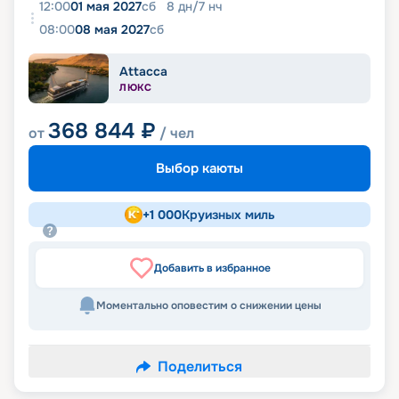
12:00
01 мая 2027
сб
8
дн
/
7
нч
08:00
08 мая 2027
сб
Attacca
ЛЮКС
368 844
₽
от
/ чел
Выбор каюты
+
1 000
Круизных миль
Добавить в избранное
Моментально оповестим о снижении цены
Поделиться