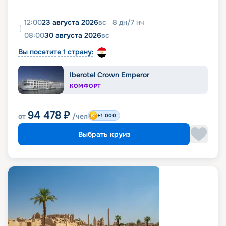
12:00
23 августа 2026
вс
8
дн
/
7
нч
08:00
30 августа 2026
вс
Вы посетите 1 страну:
Iberotel Crown Emperor
КОМФОРТ
94 478
₽
от
/чел
+1 000
Выбрать круиз