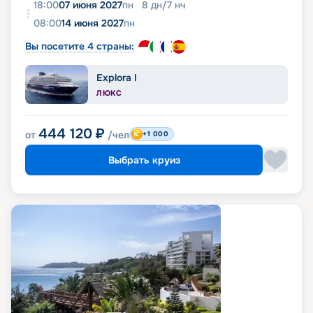
18:00
07 июня 2027
пн
8
дн
/
7
нч
08:00
14 июня 2027
пн
Вы посетите 4 страны:
Explora I
ЛЮКС
444 120
₽
от
/чел
+1 000
Выбрать круиз