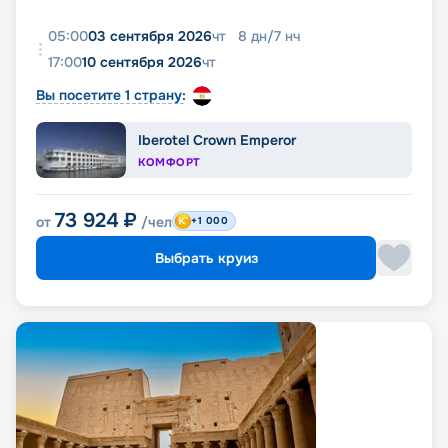
05:00
03 сентября 2026
чт
8
дн
/
7
нч
17:00
10 сентября 2026
чт
Вы посетите 1 страну:
Iberotel Crown Emperor
КОМФОРТ
73 924
₽
от
/чел
+1 000
Выбрать круиз