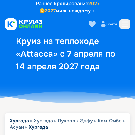
Раннее бронирование
2027
2027
миль каждому
Описание
Выбор кают
Маршрут и экск
Войти
Круиз на теплоходе
«Attacca» с 7 апреля по
14 апреля 2027 года
Хургада
Хургада
Луксор
Эдфу
Ком-Омбо
Асуан
Хургада