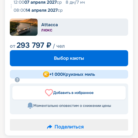
12:00
07 апреля 2027
ср
8
дн
/
7
нч
08:00
14 апреля 2027
ср
Attacca
ЛЮКС
293 797
₽
от
/ чел
Выбор каюты
+
1 000
Круизных миль
Добавить в избранное
Моментально оповестим о снижении цены
Поделиться