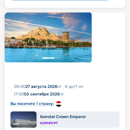
05:00
27 августа 2026
чт
8
дн
/
7
нч
17:00
03 сентября 2026
чт
Вы посетите 1 страну:
Iberotel Crown Emperor
КОМФОРТ