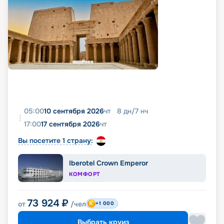
05:00
10 сентября 2026
чт
8
дн
/
7
нч
17:00
17 сентября 2026
чт
Вы посетите 1 страну:
Iberotel Crown Emperor
КОМФОРТ
73 924
₽
от
/чел
+1 000
Выбрать круиз