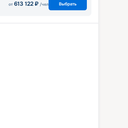
613 122
₽
Выбрать
от
/чел
Каир
Асуан
Асуан
Ком-Омбо
Луксор
Хургада
6 января 2027
сб
8
дн
/
7
нч
23 января 2027
сб
Attacca
ЛЮКС
6 561
₽
/ чел
Выбор каюты
+
1 000
Круизных миль