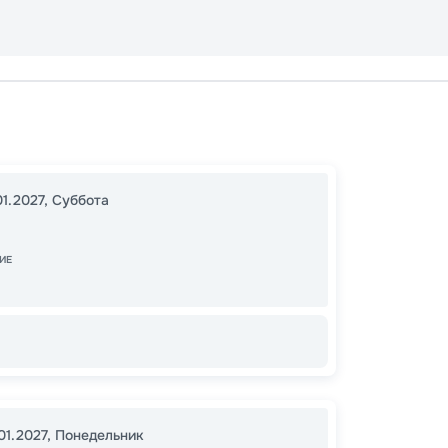
Каир
Эдфу
12:00
1
01.2027
,
Суббота
08:00
ИЕ
30
от
01.2027
,
Понедельник