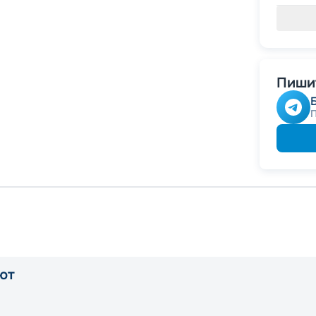
Пишит
ют