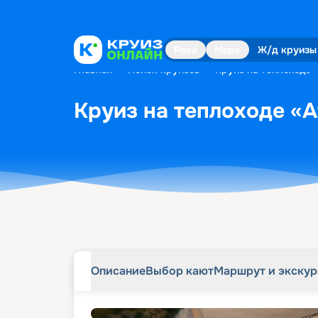
Описание
Выбор кают
Маршрут и экску
Река
Море
Ж/д круизы
Главная
•
Поиск круизов
•
Круиз на теплоходе «
Круиз на теплоходе «At
Описание
Выбор кают
Маршрут и экску