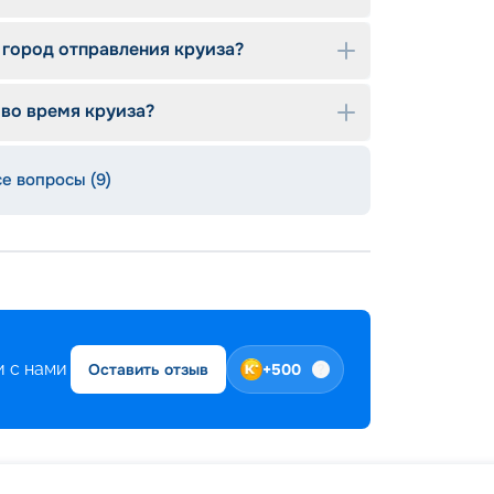
ость — новые суда оснащаются
и, инженерными решениями и
 стандартам.
 город отправления круиза?
твенные пространства, дизайнерские
ение свежести во всем, чего часто не
 во время круиза?
зрастным кораблям.
ременные двигатели, системы
ения делают путешествие более плавным и
се вопросы (9)
 с нами
Оставить отзыв
+
500