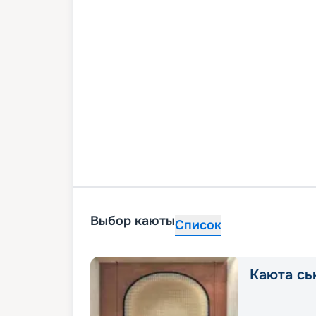
Выбор каюты
Список
Каюта сь