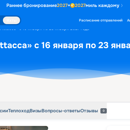
Раннее бронирование
2027
+
2027
миль каждому
рсии
Теплоход
Визы
Вопросы-ответы
Отзывы
0
Яхты
Расписание отправлений
А
Attacca» с 16 января по 23 января 2027 года
tacca» с 16 января по 23 янв
рсии
Теплоход
Визы
Вопросы-ответы
Отзывы
0