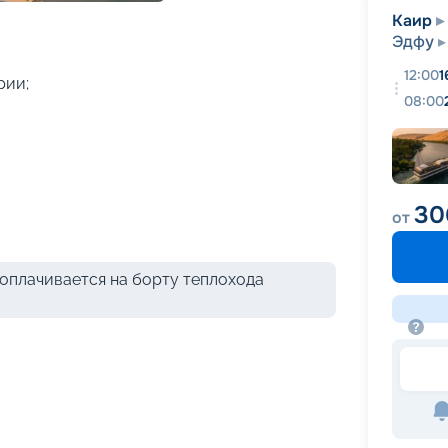
+
15
фотографий
Каир
Эдфу
12:00
1
рии;
08:00
30
от
оплачивается на борту теплохода