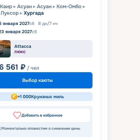
Каир
Асуан
Асуан
Ком-Омбо
Луксор
Хургада
6 января 2027
сб
8
дн
/
7
нч
23 января 2027
сб
Attacca
ЛЮКС
6 561
₽
/ чел
Выбор каюты
+
1 000
Круизных миль
Добавить в избранное
Моментально оповестим о снижении цены