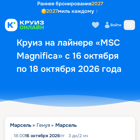
Раннее бронирование
2027
2027
миль каждому
Описание
Выбор кают
Маршрут и экск
Войти
Круиз на лайнере «MSC
Magnifica» с 16 октября
по 18 октября 2026 года
Марсель
Генуя
Марсель
18:00
16 октября 2026
пт
3
дн
/
2
нч