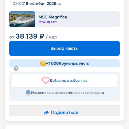
09:00
18 октября 2026
вс
MSC Magnifica
СТАНДАРТ
38 139
₽
от
/ чел
Выбор каюты
+
1 000
Круизных миль
Добавить в избранное
Моментально оповестим о снижении цены
Поделиться