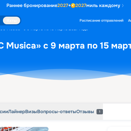
Раннее бронирование
2027
+
2027
миль каждому
рсии
Лайнер
Визы
Вопросы-ответы
Отзывы
1
Яхты
Расписание отправлений
А
SC Musica» с 9 марта по 15 марта 2027 года
 Musica» с 9 марта по 15 март
рсии
Лайнер
Визы
Вопросы-ответы
Отзывы
1