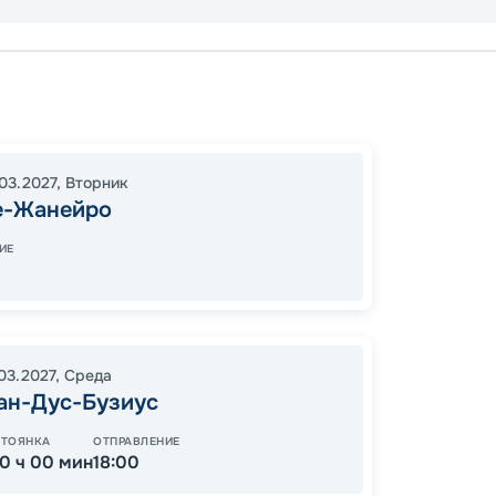
Без
Рио-д
03.2027
,
Вторник
Ильха 
е-Жанейро
Итажа
ИЕ
18:00
0
08:00
.03.2027
,
Среда
ан-Дус-Бузиус
Цена
СТОЯНКА
ОТПРАВЛЕНИЕ
81 
от
10 ч 00 мин
18:00