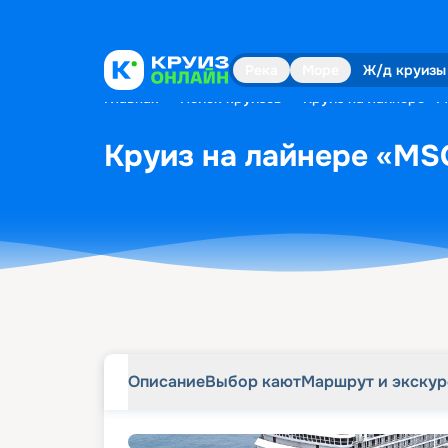
Описание
Выбор кают
Маршрут и экску
Река
Море
Ж/д круизы
Главная
•
Поиск круизов
•
Круиз на лайнере «M
Круиз на лайнере «MSC
Описание
Выбор кают
Маршрут и экску