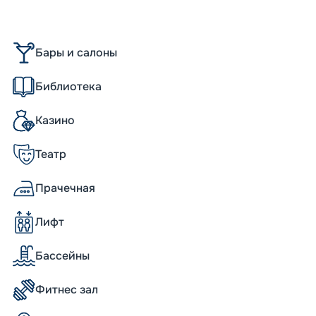
ловек. Его изюминка – трехуровневый
таном-водопадом. Другие характеристики:
Бары и салоны
Библиотека
 – внешние. Также большое количество кают
Казино
usica
Театр
еме «все включено». Пассажиров
Прачечная
, L’Oleandro и Le Maxim’s, с заказным
 кто предпочитает шведский стол, 20
дельную плату можно посетить рестораны
Лифт
 вина, отличный кофе и авторские десерты
Бассейны
зного лайнера
Фитнес зал
на любой вкус – занятия спортом в