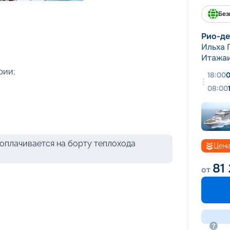
+
39
фотографий
Без
Рио-д
Ильха 
Итажа
рии;
18:00
0
08:00
оплачивается на борту теплохода
Цена
81 
от