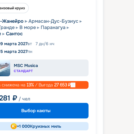
визовый круиз
е-Жанейро
Армасан-Дус-Бузиус
Гранде
В море
Паранагуа
и
Сантос
9 марта 2027
вт
7
дн
/
6
нч
15 марта 2027
пн
MSC Musica
СТАНДАРТ
 снижена на
13
%
/ Выгода
27 653
₽
281
₽
/ чел
Выбор каюты
+
1 000
Круизных миль