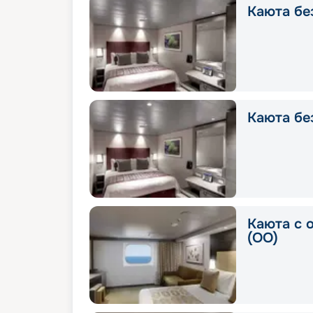
Каюта без
Каюта без
Каюта с 
(OO)