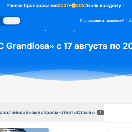
Раннее бронирование
2027
+
2027
миль каждому
рсии
Лайнер
Визы
Вопросы-ответы
Отзывы
1
Яхты
Расписание отправлений
А
C Grandiosa» с 17 августа по 20 августа 2028 года
Grandiosa» с 17 августа по 2
рсии
Лайнер
Визы
Вопросы-ответы
Отзывы
1