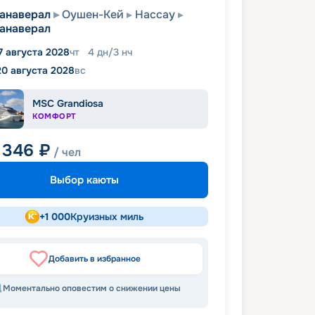
анаверал
Оушен-Кей
Нассау
анаверал
7 августа 2028
чт
4
дн
/
3
нч
20 августа 2028
вс
MSC Grandiosa
КОМФОРТ
 346
₽
/ чел
Выбор каюты
+
1 000
Круизных миль
Добавить в избранное
Моментально оповестим о снижении цены