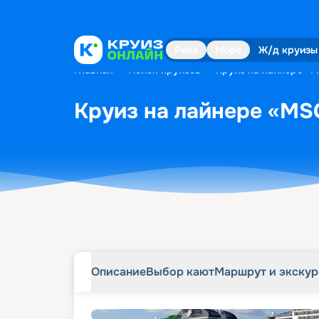
Описание
Выбор кают
Маршрут и экску
Река
Море
Ж/д круизы
Главная
•
Поиск круизов
•
Круиз на лайнере «MS
Круиз на лайнере «MSC 
Описание
Выбор кают
Маршрут и экску