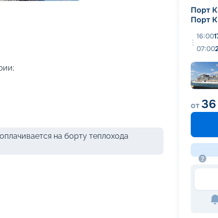
+
36
фотографий
Порт К
Порт К
16:00
1
07:00
рии;
36
от
оплачивается на борту теплохода