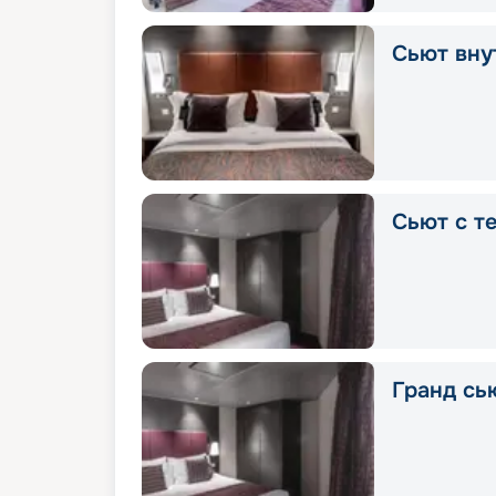
Сьют вну
Сьют с т
Гранд сь