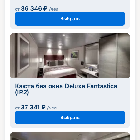
36 346
₽
от
/чел
Выбрать
Каюта без окна Deluxe Fantastica
(IR2)
37 341
₽
от
/чел
Выбрать