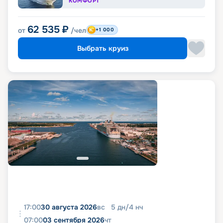
КОМФОРТ
62 535
₽
от
/чел
+1 000
Выбрать круиз
17:00
30 августа 2026
вс
5
дн
/
4
нч
07:00
03 сентября 2026
чт