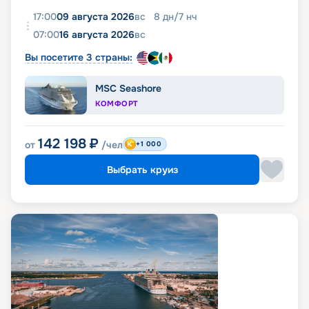
17:00
09 августа 2026
вс
8
дн
/
7
нч
07:00
16 августа 2026
вс
Вы посетите 3 страны:
MSC Seashore
КОМФОРТ
142 198
₽
от
/чел
+1 000
Выбрать круиз