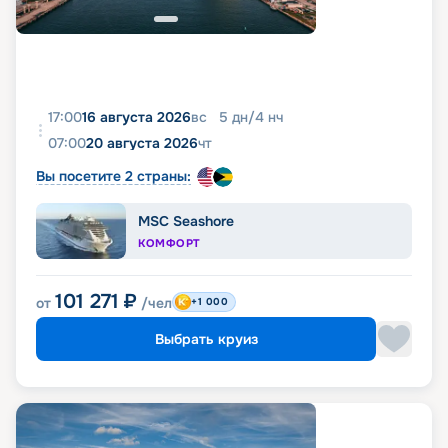
17:00
16 августа 2026
вс
5
дн
/
4
нч
07:00
20 августа 2026
чт
Вы посетите 2 страны:
MSC Seashore
КОМФОРТ
101 271
₽
от
/чел
+1 000
Выбрать круиз