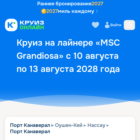
Раннее бронирование
2027
2027
миль каждому
Описание
Выбор кают
Маршрут и экск
Войти
Круиз на лайнере «MSC
Grandiosa» с 10 августа
по 13 августа 2028 года
Порт Канаверал
Оушен-Кей
Нассау
Порт Канаверал