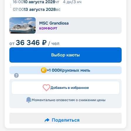
16:00
10 августа 2028
чт
4
дн
/
3
нч
07:00
13 августа 2028
вс
MSC Grandiosa
КОМФОРТ
36 346
₽
от
/ чел
Выбор каюты
+
1 000
Круизных миль
Добавить в избранное
Моментально оповестим о снижении цены
Поделиться