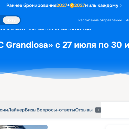
Раннее бронирование
2027
+
2027
миль каждому
рсии
Лайнер
Визы
Вопросы-ответы
Отзывы
1
Яхты
Расписание отправлений
А
SC Grandiosa» с 27 июля по 30 июля 2028 года
 Grandiosa» с 27 июля по 30 
рсии
Лайнер
Визы
Вопросы-ответы
Отзывы
1