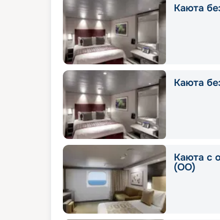
Каюта без
Каюта без
Каюта с 
(OO)