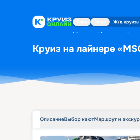
Описание
Выбор кают
Маршрут и экску
Река
Море
Ж/д круизы
Главная
•
Поиск круизов
•
Круиз на лайнере «M
Круиз на лайнере «MSC
Описание
Выбор кают
Маршрут и экску