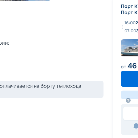
+
36
фотографий
Порт К
Порт К
16:00
2
07:00
рии;
46
от
оплачивается на борту теплохода