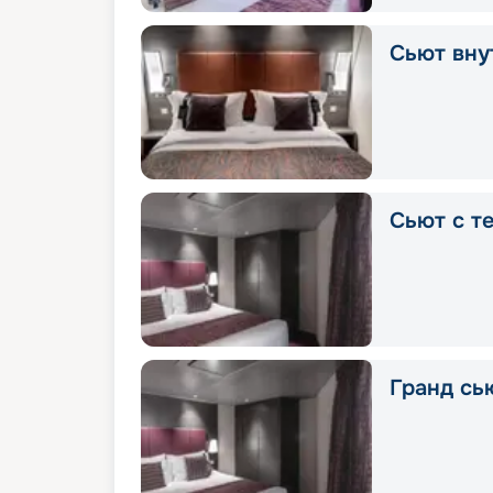
Сьют вну
Сьют с т
Гранд сь