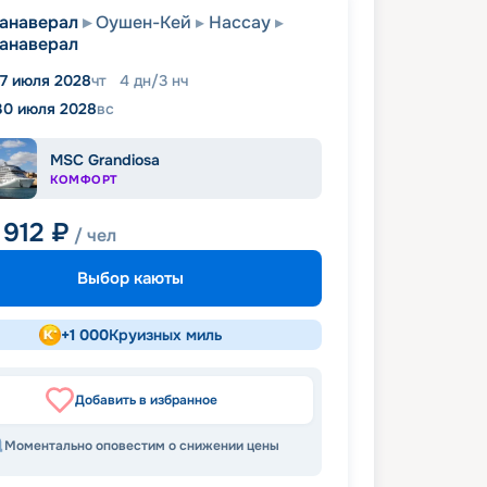
анаверал
Оушен-Кей
Нассау
анаверал
7 июля 2028
чт
4
дн
/
3
нч
30 июля 2028
вс
MSC Grandiosa
КОМФОРТ
 912
₽
/ чел
Выбор каюты
+
1 000
Круизных миль
Добавить в избранное
Моментально оповестим о снижении цены