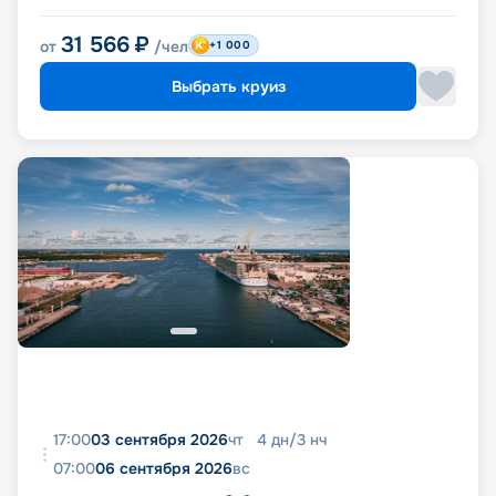
31 566
₽
от
/чел
+1 000
Выбрать круиз
17:00
03 сентября 2026
чт
4
дн
/
3
нч
07:00
06 сентября 2026
вс