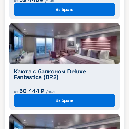
59 448
₽
от
/чел
Выбрать
Каюта с балконом Deluxe
Fantastica (BR2)
60 444
₽
от
/чел
Выбрать