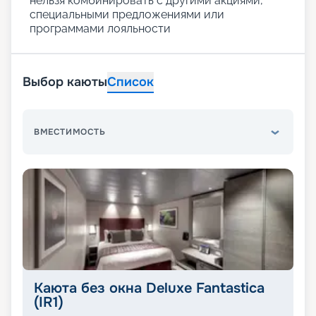
нельзя комбинировать с другими акциями,
специальными предложениями или
программами лояльности
Выбор каюты
Список
ВМЕСТИМОСТЬ
Каюта без окна Deluxe Fantastica
(IR1)