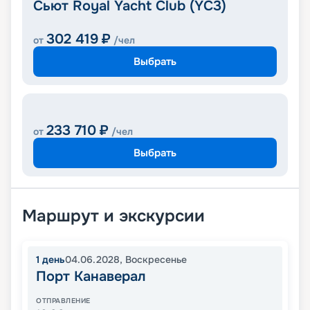
Сьют Royal Yacht Club (YC3)
302 419
₽
от
/чел
Выбрать
233 710
₽
от
/чел
Выбрать
Маршрут и экскурсии
1
день
04.06.2028
,
Воскресенье
Порт Канаверал
ОТПРАВЛЕНИЕ