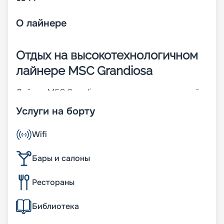
О
лайнере
Отдых на высокотехнологичном
лайнере MSC Grandiosa
Лайнер MSC Grandiosa – высокотехнологичный
представитель серии Meraviglia-Plus. Он был
Услуги на борту
построен на верфи STX France в 2019 году. При
его создании были внедрены разные
инновационные разработки. Пассажирам очень
Wifi
нравится двухпалубный променад, который
накрыт светодиодным куполом. На нем
Бары и салоны
постоянно воспроизводятся цифровые
изображения. Длина прогулочной зоны – 101
Рестораны
метр. Также применены технологии,
повышающие показатели экологичности:
системы очистки выхлопных газов,
Библиотека
рационального расходования топлива и др.
Основные характеристики лайнера: