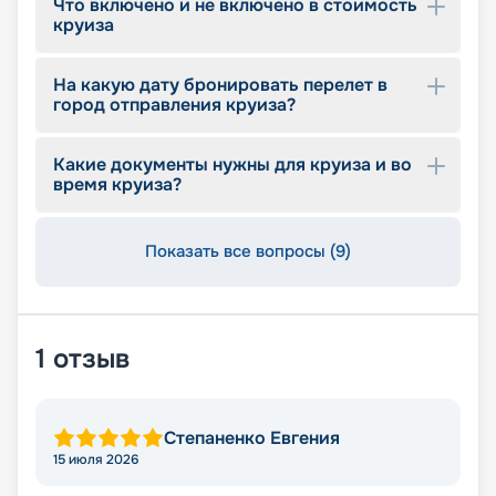
Что включено и не включено в стоимость
круиза
На какую дату бронировать перелет в
город отправления круиза?
Какие документы нужны для круиза и во
время круиза?
Показать все вопросы (9)
1
отзыв
Степаненко Евгения
15 июля 2026