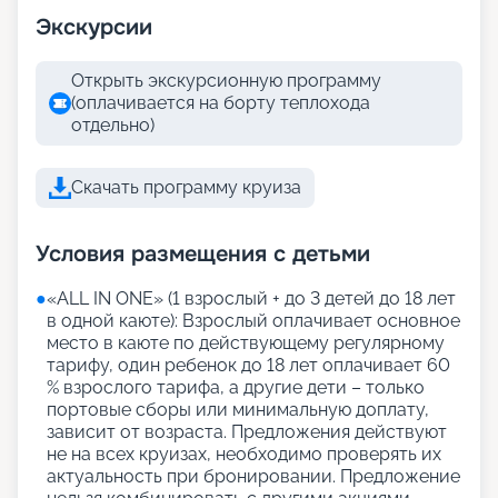
Экскурсии
Открыть экскурсионную программу
(оплачивается на борту теплохода
отдельно)
Скачать программу круиза
Условия размещения с детьми
●
«АLL IN ONE» (1 взрослый + до 3 детей до 18 лет
в одной каюте): Взрослый оплачивает основное
место в каюте по действующему регулярному
тарифу, один ребенок до 18 лет оплачивает 60
% взрослого тарифа, а другие дети – только
портовые сборы или минимальную доплату,
зависит от возраста. Предложения действуют
не на всех круизах, необходимо проверять их
актуальность при бронировании. Предложение