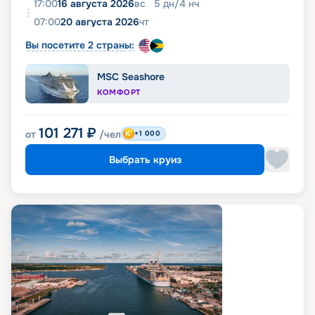
17:00
16 августа 2026
вс
5
дн
/
4
нч
07:00
20 августа 2026
чт
Вы посетите 2 страны:
MSC Seashore
КОМФОРТ
101 271
₽
от
/чел
+1 000
Выбрать круиз