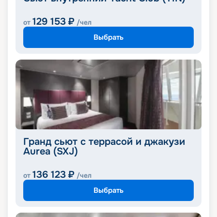
129 153
₽
от
/чел
Выбрать
Гранд сьют с террасой и джакузи
Aurea (SXJ)
136 123
₽
от
/чел
Выбрать