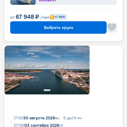
КОМФОРТ
67 948
₽
от
/чел
+1 000
Выбрать круиз
17:00
30 августа 2026
вс
5
дн
/
4
нч
07:00
03 сентября 2026
чт