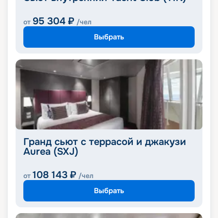
95 304
₽
от
/чел
Выбрать
Гранд сьют с террасой и джакузи
Aurea (SXJ)
108 143
₽
от
/чел
Выбрать