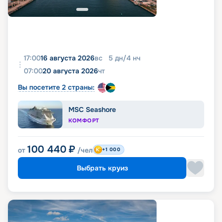
17:00
16 августа 2026
вс
5
дн
/
4
нч
07:00
20 августа 2026
чт
Вы посетите 2 страны:
MSC Seashore
КОМФОРТ
100 440
₽
от
/чел
+1 000
Выбрать круиз