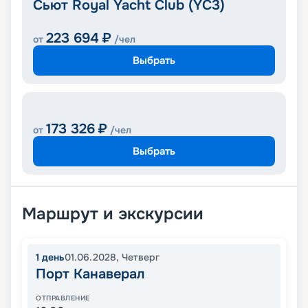
Сьют Royal Yacht Club (YC3)
223 694
₽
от
/чел
Выбрать
173 326
₽
от
/чел
Выбрать
Маршрут и экскурсии
1
день
01.06.2028
,
Четверг
Порт Канаверал
ОТПРАВЛЕНИЕ