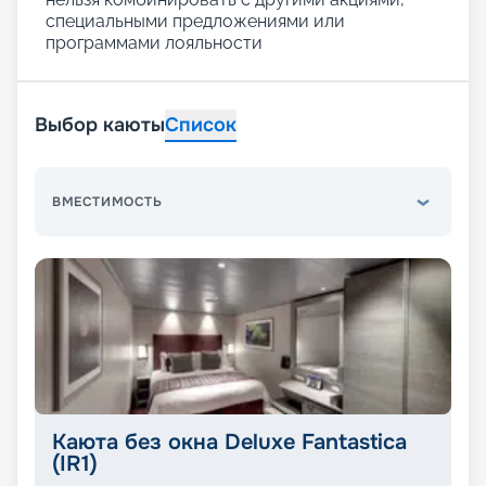
специальными предложениями или
программами лояльности
Выбор каюты
Список
ВМЕСТИМОСТЬ
Каюта без окна Deluxe Fantastica
(IR1)