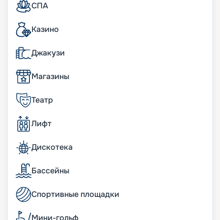
СПА
• ширина – 43 м;
• длина – 331 м;
• число палуб – 19;
Казино
• водоизмещение – около 182 тыс. т;
• осадка – 8,75 м;
Джакузи
• скорость – 22,3 узла;
• общее число кают – 2 450. В них с комфортом
Магазины
размещается до 6 344 человек.
К услугам туристов
Театр
Еще одна впечатляющая технологическая
Лифт
новинка – сервис Zoe, которым оснащена
каждая из 2045 кают. Это цифровой
Дискотека
интерактивный ассистент с голосовой
активацией на 7 языках (русский в этот перечень
не входит, к сожалению). Работает беспроводная
Бассейны
связь, разработаны специальные мобильные
приложения. Каюты оснащены всем
Спортивные площадки
необходимым для комфортного отдыха – уютные
интерьеры, комфортабельная мебель,
индивидуальные санузлы, кондиционер, мини-
Мини-гольф