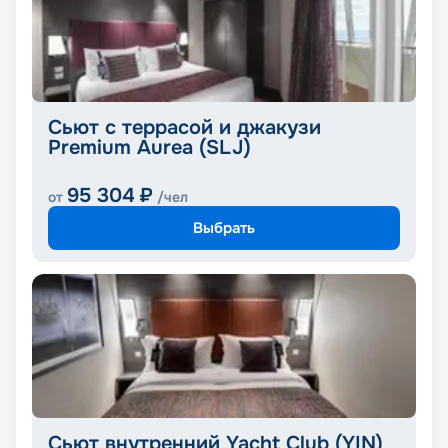
Сьют с террасой и джакузи
Premium Aurea (SLJ)
95 304
₽
от
/чел
Выбрать
Сьют внутренний Yacht Club (YIN)