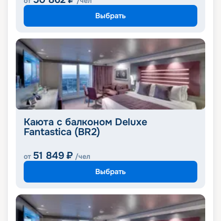
от
/чел
Выбрать
Каюта с балконом Deluxe
Fantastica (BR2)
51 849
₽
от
/чел
Выбрать