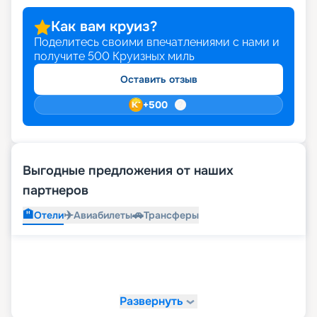
Как вам круиз?
Поделитесь своими впечатлениями с нами и
получите
500
Круизных миль
Оставить отзыв
+
500
Выгодные предложения от наших
партнеров
🏨
✈️
🚗
Отели
Авиабилеты
Трансферы
Развернуть