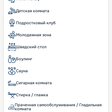
бар и прочее.
Детская комната
Питание на лайнере MSC
Grandiosa
Подростковый клуб
Питание по системе «все включено», входящее в
Молодежная зона
стоимость круиза, проходит в трех основных
ресторанах с заказным меню, а также
Шведский стол
предлагается шведский стол, работающий 20
часов в сутки. За дополнительную плату можно
посетить ресторан здорового питания,
Боулинг
азиатской кухни, американский стейк-хаус.
Блюда средиземноморской и международной
Сауна
кухни отличаются отменным качеством. По
предварительному запросу возможно
Сигарная комната
приготовление детских, вегетарианских,
безглютеновых, кошерных блюд. 12 баров и
лаунжей привлекают роскошью интерьеров и
Стирка / глажка
разнообразием блюд – винный, шоколад-бар,
английский паб, фортепиано-бар, кафе-
Прачечная самообслуживания / Гладильная
мороженое и другие. Для гостей элитного MSC
комната