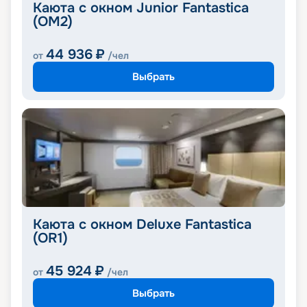
Каюта с окном Junior Fantastica
(OM2)
44 936
₽
от
/чел
Выбрать
Каюта с окном Deluxe Fantastica
(OR1)
45 924
₽
от
/чел
Выбрать