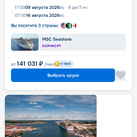
17:00
09 августа 2026
вс
8
дн
/
7
нч
07:00
16 августа 2026
вс
Вы посетите 3 страны:
MSC Seashore
КОМФОРТ
141 031
₽
от
/чел
+1 000
Выбрать круиз