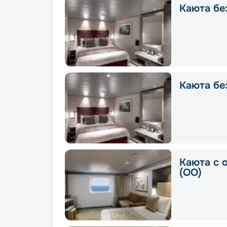
Каюта без
Каюта без
Каюта с 
(OO)