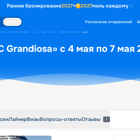
Раннее бронирование
2027
+
2027
миль каждому
рсии
Лайнер
Визы
Вопросы-ответы
Отзывы
1
Яхты
Расписание отправлений
А
SC Grandiosa» с 4 мая по 7 мая 2028 года
 Grandiosa» с 4 мая по 7 мая 
рсии
Лайнер
Визы
Вопросы-ответы
Отзывы
1