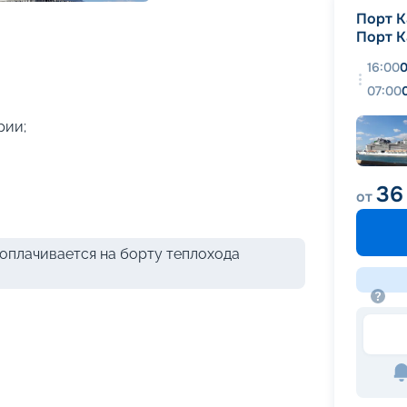
+
36
фотографий
Порт К
Порт К
16:00
0
07:00
рии;
36
от
оплачивается на борту теплохода