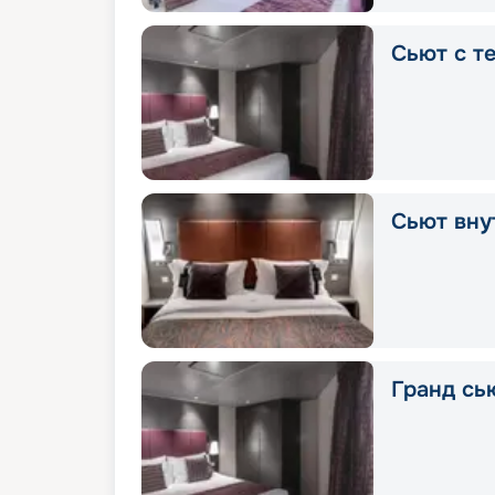
Сьют с т
Сьют вну
Гранд сь