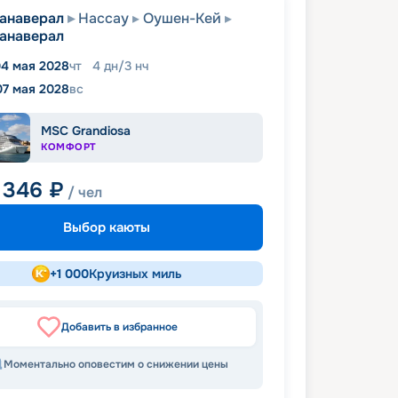
анаверал
Нассау
Оушен-Кей
анаверал
4 мая 2028
чт
4
дн
/
3
нч
07 мая 2028
вс
MSC Grandiosa
КОМФОРТ
 346
₽
/ чел
Выбор каюты
+
1 000
Круизных миль
Добавить в избранное
Моментально оповестим о снижении цены