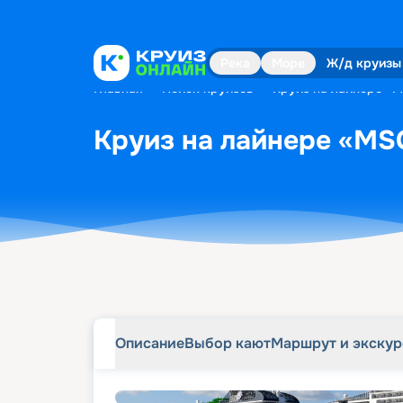
Описание
Выбор кают
Маршрут и экску
Река
Море
Ж/д круизы
Главная
•
Поиск круизов
•
Круиз на лайнере «M
Круиз на лайнере «MSC
Описание
Выбор кают
Маршрут и экску