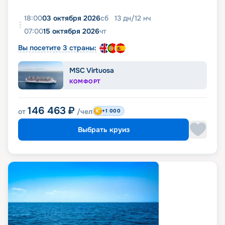
18:00
03 октября 2026
сб
13
дн
/
12
нч
07:00
15 октября 2026
чт
Вы посетите 3 страны:
MSC Virtuosa
КОМФОРТ
146 463
₽
от
/чел
+1 000
Выбрать круиз