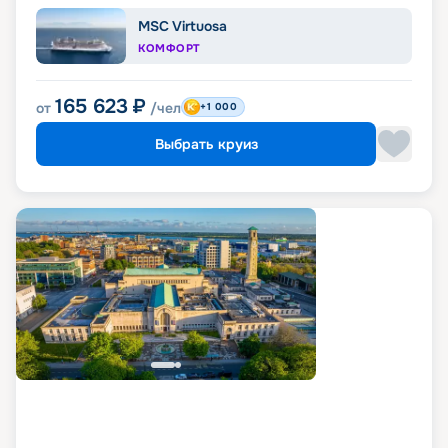
MSC Virtuosa
КОМФОРТ
165 623
₽
от
/чел
+1 000
Выбрать круиз