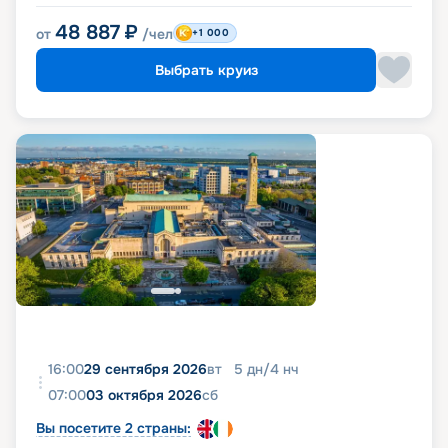
48 887
₽
от
/чел
+1 000
Выбрать круиз
16:00
29 сентября 2026
вт
5
дн
/
4
нч
07:00
03 октября 2026
сб
Вы посетите 2 страны: