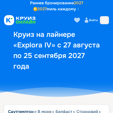
Раннее бронирование
2027
2027
миль каждому
Описание
Выбор кают
Маршрут и экск
Войти
Круиз на лайнере
«Explora IV» с 27 августа
по 25 сентября 2027
года
Саутгемптон
В море
Белфаст
Сторновей