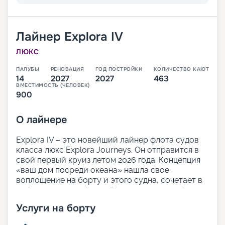
Лайнер
Explora IV
ЛЮКС
ПАЛУБЫ
РЕНОВАЦИЯ
ГОД ПОСТРОЙКИ
КОЛИЧЕСТВО КАЮТ
14
2027
2027
463
ВМЕСТИМОСТЬ (ЧЕЛОВЕК)
900
О
лайнере
Explora IV – это новейший лайнер флота судов
класса люкс Explora Journeys. Он отправится в
свой первый круиз летом 2026 года. Концепция
«ваш дом посреди океана» нашла свое
воплощение на борту и этого судна, сочетает в
себе продуманный дизайн и легкую атмосферу
изысканной элегантности. Просторные открытые
Услуги на борту
палубы и множество зон для отдыха позволят
гостям лайнера расслабиться и насладиться