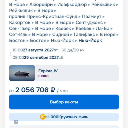
В море
Акюрейри
Исафьордюр
Рейкьявик
Рейкьявик
В море
пролив Принс-Кристиан-Сунд
Паамиут
Какорток
В море
В море
Сент-Джонс
Сен-Пьер
В море
Квебек
Квебек
Ла-Бэ
Сет-Иль
В море
Сидней
Галифакс
В море
Бостон
Бостон
Нью-Йорк
Нью-Йорк
19:00
27 августа 2027
пт
30
дн
/
29
нч
09:00
25 сентября 2027
сб
Explora IV
ЛЮКС
2 056 706
₽
от
/ чел
Выбор каюты
+
1 000
Круизных миль