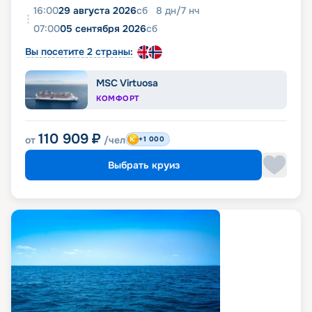
16:00
29 августа 2026
сб
8
дн
/
7
нч
07:00
05 сентября 2026
сб
Вы посетите 2 страны:
MSC Virtuosa
КОМФОРТ
110 909
₽
от
/чел
+1 000
Выбрать круиз