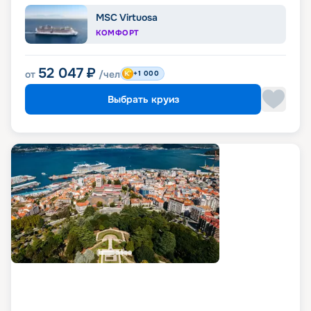
MSC Virtuosa
КОМФОРТ
52 047
₽
от
/чел
+1 000
Выбрать круиз