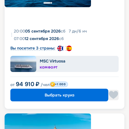
20:00
05 сентября 2026
сб
7
дн
/
6
нч
07:00
12 сентября 2026
сб
Вы посетите 3 страны:
MSC Virtuosa
КОМФОРТ
94 910
₽
от
/чел
+1 000
Выбрать круиз