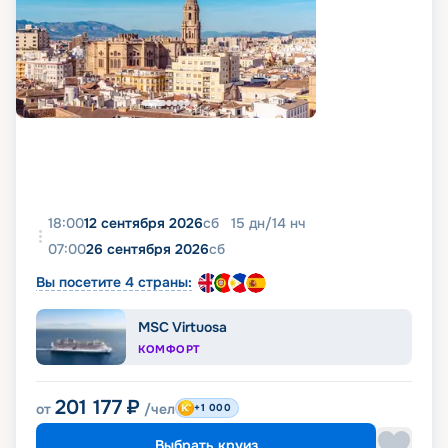
18:00
12 сентября 2026
сб
15
дн
/
14
нч
07:00
26 сентября 2026
сб
Вы посетите 4 страны:
MSC Virtuosa
КОМФОРТ
201 177
₽
от
/чел
+1 000
Выбрать круиз