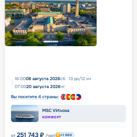
16:00
08 августа 2026
сб
13
дн
/
12
нч
07:00
20 августа 2026
чт
Вы посетите 4 страны:
MSC Virtuosa
КОМФОРТ
251 743
₽
от
/чел
+1 000